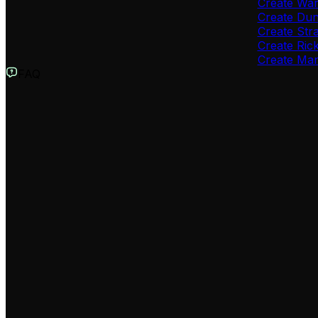
Create Wa
Create Dun
Create Str
Create Ric
Create Ma
FAQ
Cos'è il Gaming AI Clip Generator?
Il Gaming AI Clip Generator è uno strumento innovativo che u
automaticamente il tuo contenuto per identificare i moment
TikTok, YouTube Shorts e Instagram Reels.
Quali tipi di stream posso utilizzare?
Puoi utilizzare qualsiasi tipo di stream di gioco, che prov
streaming, inclusi gameplay, speedrun, reaction e comment