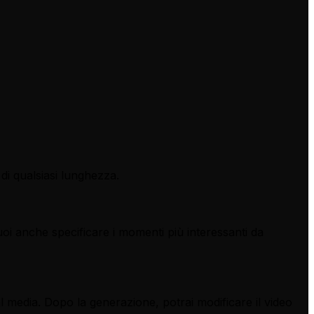
 di qualsiasi lunghezza.
Puoi anche specificare i momenti più interessanti da
l media. Dopo la generazione, potrai modificare il video