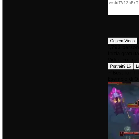
Genera Video
1,792
person
Inizia gratui
Video Format
Portrait
9:16
L
Best for Ti
Esempio di O