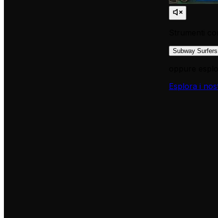
Strumenti cor
Subway Surfers
oppure esplor
Esplora i nos