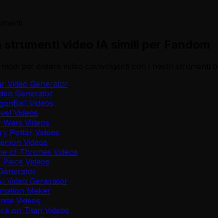
rumenti
 strumenti video IA simili per Fandom
i modi per creare video coinvolgenti con i nostri strumenti ba
ar Video Generator
ideo Generator
gonBall Videos
vel Videos
r Wars Videos
ry Potter Videos
kémon Videos
e of Thrones Videos
 Piece Videos
Generator
AI Video Generator
imation Maker
nite Videos
ack on Titan Videos