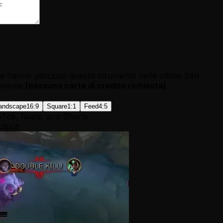
e hanno utilizzato questo strumento nelle ultime 24h
tamente.
(
nessuna carta di credito richiesta
)
andscape
16:9
Square
1:1
Feed
4:5
kTok, Reels, and Shorts.
utput