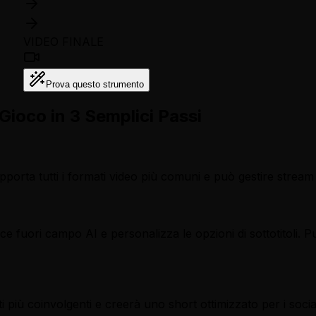
VIDEO FINALE
Prova questo strumento
Gioco in 3 Semplici Passi
upporta tutti i formati video più comuni e può gestire stream
oce fuori campo AI e personalizza le opzioni di sottotitoli. 
 più coinvolgenti e creerà uno short ottimizzato per i socia