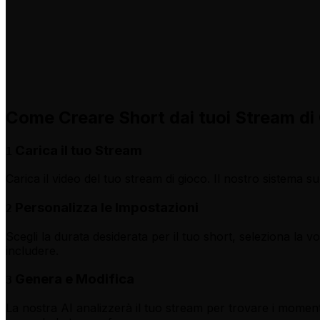
Come Creare Short dai tuoi Stream di 
Carica il tuo Stream
1
Carica il video del tuo stream di gioco. Il nostro sistema s
Personalizza le Impostazioni
2
Scegli la durata desiderata per il tuo short, seleziona la v
includere.
Genera e Modifica
3
La nostra AI analizzerà il tuo stream per trovare i momenti