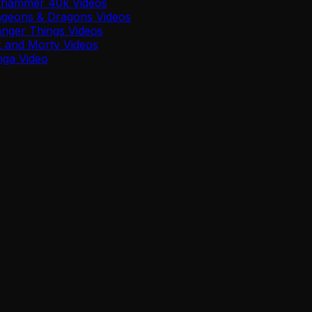
rhammer 40k Videos
geons & Dragons Videos
anger Things Videos
k and Morty Videos
nga Video
tilizza l'intelligenza artificiale per trasformare i tuoi str
i più interessanti, aggiunge voce fuori campo AI e sottotit
enga da Twitch, YouTube Gaming o altre piattaforme. Lo strume
i dal vivo.