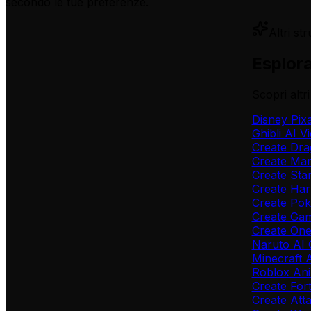
secondo le tue preferenze.
Altri st
Esplora
Scopri altr
Disney Pix
Ghibli AI V
Create Dra
Create Mar
Create Sta
Create Har
Create Po
Create Gam
Create One
Naruto AI 
Minecraft 
Roblox An
Create Fort
Create Att