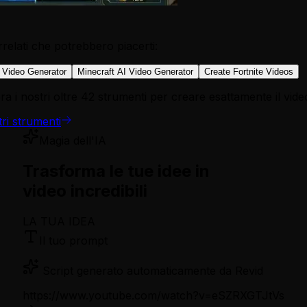
relati che potrebbero piacerti:
 Video Generator
Minecraft AI Video Generator
Create Fortnite Videos
a i nostri oltre 42 strumenti per creare esattamente il vide
tri strumenti
Magia dell'IA
Trasforma le tue idee in
video incredibili
LA TUA IDEA
Il tuo prompt
Script generato automaticamente da Revid
https://www.youtube.com/watch?v=eSZRXGTJtVs