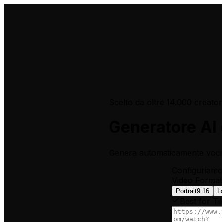
Scelto da oltre 14.000 creator
Generatore AI 
Genera automaticamente voci f
Configuriamo 
Video Format
Portrait
9:16
L
Best for Ti