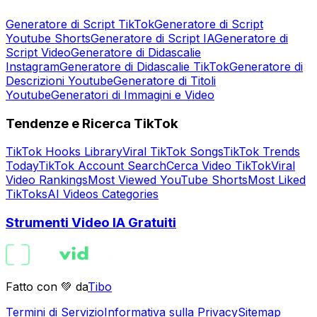
Generatore di Script TikTok
Generatore di Script
Youtube Shorts
Generatore di Script IA
Generatore di
Script Video
Generatore di Didascalie
Instagram
Generatore di Didascalie TikTok
Generatore di
Descrizioni Youtube
Generatore di Titoli
Youtube
Generatori di Immagini e Video
Tendenze e Ricerca TikTok
TikTok Hooks Library
Viral TikTok Songs
TikTok Trends
Today
TikTok Account Search
Cerca Video TikTok
Viral
Video Rankings
Most Viewed YouTube Shorts
Most Liked
TikToks
AI Videos Categories
Strumenti Video IA Gratuiti
Fatto con 💚 da
Tibo
Termini di Servizio
Informativa sulla Privacy
Sitemap