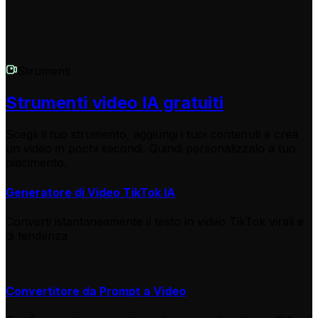
Strumenti
Strumenti video IA gratuiti
Scegli il tuo strumento, aggiungi i tuoi contenuti e crea
un video in pochi secondi. Quindi personalizzalo a tuo
piacimento.
Generatore di Video TikTok IA
Converti istantaneamente il testo in video TikTok virali e
di tendenza
Convertitore da Prompt a Video