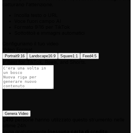
catturano l'attenzione.
Incolla testo o URL
Voce fuori campo AI
Formato 9:16 per TikTok
Sottotitoli e immagini automatici
Configuriamo il tuo video
Video Format
Portrait
9:16
Landscape
16:9
Square
1:1
Feed
4:5
Best for TikTok, Reels, and Shorts.
Genera Video
1,410
persone hanno utilizzato questo strumento nelle
ultime 24h
Inizia gratuitamente.
(
nessuna carta di credito