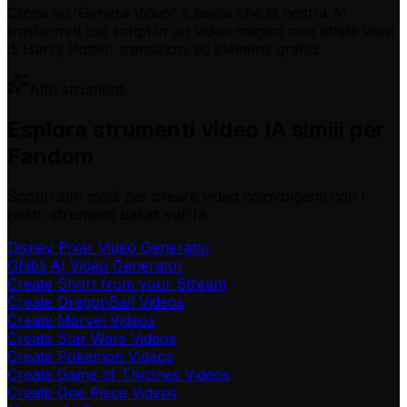
Clicca su 'Genera Video' e lascia che la nostra AI
trasformi il tuo script in un video magico con effetti visivi
di Harry Potter, transizioni ed elementi grafici.
Altri strumenti
Esplora strumenti video IA simili per
Fandom
Scopri altri modi per creare video coinvolgenti con i
nostri strumenti basati sull'IA
Disney Pixar Video Generator
Ghibli AI Video Generator
Create Short from your Stream
Create DragonBall Videos
Create Marvel Videos
Create Star Wars Videos
Create Pokémon Videos
Create Game of Thrones Videos
Create One Piece Videos