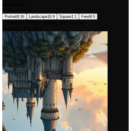
richiesta
)
Video Format
Portrait
9:16
Landscape
16:9
Square
1:1
Feed
4:5
Best for TikTok, Reels, and Shorts.
Esempio di Output