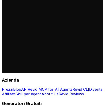
Azienda
Prezzi
Blog
API
Revid MCP for AI Agents
Revid CLI
Diventa
Affiliato
Skill per agenti
About Us
Revid Reviews
Generatori Gratuiti