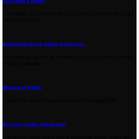
Da Audio a Video
Crea video accattivanti dai tuoi podcast, interviste o altri
contenuti audio
Animated Lyrics Video Generator
Turn any song into an animated lyric video with synced
text and visuals.
Musica in Video
Trasforma la tua musica in video cinematografici
AI Lyrics Video Generator
Transform your lyrics into a complete music video with