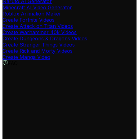
Naruto AI Generator
Minecraft AI Video Generator
Roblox Animation Maker
Create Fortnite Videos
Create Attack on Titan Videos
Create Warhammer 40k Videos
Create Dungeons & Dragons Videos
Create Stranger Things Videos
Create Rick and Morty Videos
Create Manga Video
FAQ
Cos'è il Generatore di Video di Harry Potter?
Il nostro Generatore di Video di Harry Potter è uno
strumento magico che trasforma i tuoi script in video
incantevoli con effetti visivi ispirati al mondo di Harry
Potter. Utilizza l'intelligenza artificiale per creare