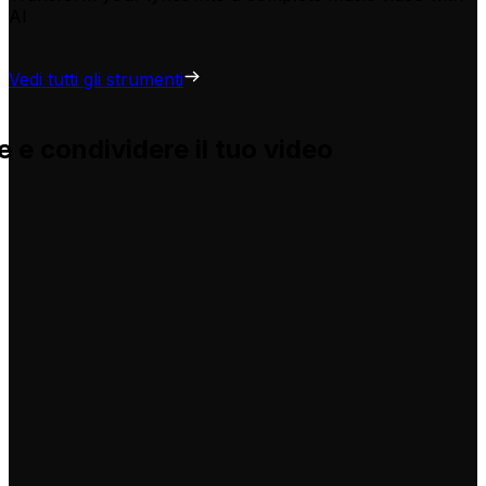
AI
Vedi tutti gli strumenti
 e condividere il tuo video
e e ti aiuta ad adattarle per i tuoi video, senza problemi.