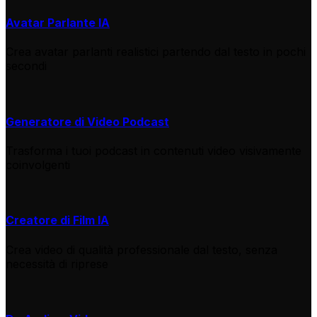
Avatar Parlante IA
Crea avatar parlanti realistici partendo dal testo in pochi
secondi
Generatore di Video Podcast
Trasforma i tuoi podcast in contenuti video visivamente
coinvolgenti
Creatore di Film IA
Crea video di qualità professionale dal testo, senza
necessità di riprese