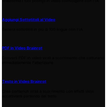
Trasforma i tuoi prompt in video coinvolgenti con l'IA
Aggiungi Sottotitoli al Video
Genera sottotitoli in più di 100 lingue con l'IA
PDF in Video Brainrot
Converti PDF in video virali a scorrimento che catturano
immediatamente l'attenzione
Testo in Video Brainrot
Crea contenuti virali a scorrimento con effetti visivi
accattivanti partendo dal testo