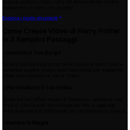
oppure esplora i nostri oltre 42 strumenti per creare
esattamente il video che desideri
Esplora i nostri strumenti
Come Creare Video di Harry Potter
in 3 Semplici Passaggi
Inserisci il Tuo Script
1
Scrivi o incolla il tuo script nella casella di testo. Usa le
parentesi quadre [magia della bacchetta] per suggerire
effetti visivi specifici di Harry Potter.
Personalizza il Tuo Video
2
Scegli tra vari effetti magici di Hogwarts, seleziona una
voce AI che ricordi i personaggi del film, e aggiungi
musica tematica di sottofondo per un'atmosfera magica.
Genera la Magia
3