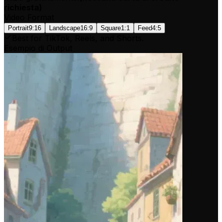
richiesta
)
Video Format
Portrait
9:16
Landscape
16:9
Square
1:1
Feed
4:5
Best for TikTok, Reels, and Shorts.
Esempio di Output