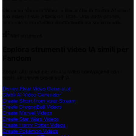
Clicca su 'Genera Video' e lascia che la nostra AI crei il
tuo video in stile Attack on Titan. Una volta pronto,
scaricalo o condividilo direttamente sui social media.
Altri strumenti
Esplora strumenti video IA simili per
Fandom
Scopri altri modi per creare video coinvolgenti con i
nostri strumenti basati sull'IA
Disney Pixar Video Generator
Ghibli AI Video Generator
Create Short from your Stream
Create DragonBall Videos
Create Marvel Videos
Create Star Wars Videos
Create Harry Potter Videos
Create Pokémon Videos