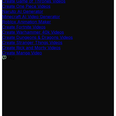
Create Game of Thrones Videos
Create One Piece Videos
Naruto AI Generator
Minecraft AI Video Generator
Roblox Animation Maker
Create Fortnite Videos
Create Warhammer 40k Videos
Create Dungeons & Dragons Videos
Create Stranger Things Videos
Create Rick and Morty Videos
Create Manga Video
FAQ
Cos'è il Generatore di Video Attack on Titan?
Il nostro generatore di video Attack on Titan è uno
strumento AI che trasforma i tuoi script in video
mozzafiato nello stile dell'anime. Utilizza effetti visivi,