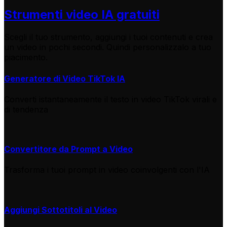
Strumenti video IA gratuiti
Scegli il tuo strumento, aggiungi i tuoi contenuti e crea
un video in pochi secondi. Quindi personalizzalo a tuo
piacimento.
Generatore di Video TikTok IA
Converti istantaneamente il testo in video TikTok virali e
di tendenza
Convertitore da Prompt a Video
Trasforma i tuoi prompt in video coinvolgenti con l'IA
Aggiungi Sottotitoli al Video