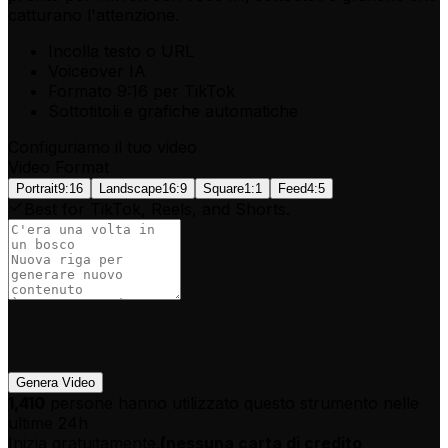
catturano l'attenzione.
Incolla testo o URL
Voiceover IA
Formato 9:16 per TikTok
Sottotitoli e grafiche automatiche
Configuriamo il tuo video
Video Format
Portrait
9:16
Landscape
16:9
Square
1:1
Feed
4:5
Best for TikTok, Reels, and Shorts.
Genera Video
1,410
persone hanno utilizzato questo strumento nelle
ultime 24h
Inizia gratuitamente.
(
nessuna carta di credito