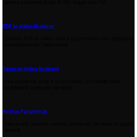
Genera sottotitoli in più di 100 lingue con l'IA
PDF in Video Brainrot
Converti PDF in video virali a scorrimento che catturano
immediatamente l'attenzione
Testo in Video Brainrot
Crea contenuti virali a scorrimento con effetti visivi
accattivanti partendo dal testo
Avatar Parlante IA
Crea avatar parlanti realistici partendo dal testo in pochi
secondi