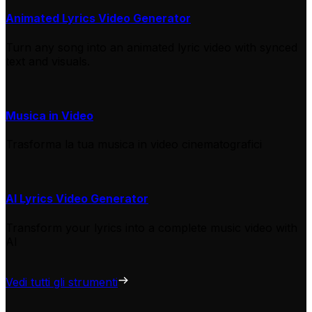
Animated Lyrics Video Generator
Turn any song into an animated lyric video with synced
text and visuals.
Musica in Video
Trasforma la tua musica in video cinematografici
AI Lyrics Video Generator
Transform your lyrics into a complete music video with
AI
Vedi tutti gli strumenti