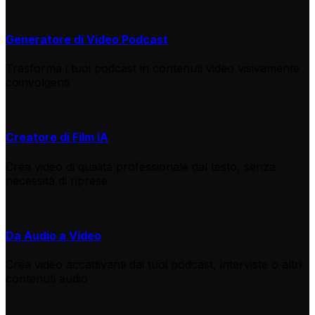
Generatore di Video Podcast
Trasforma i tuoi podcast in contenuti video visivamente
coinvolgenti
Creatore di Film IA
Crea video di qualità professionale dal testo, senza
necessità di riprese
Da Audio a Video
Crea video accattivanti dai tuoi podcast, interviste o altri
contenuti audio