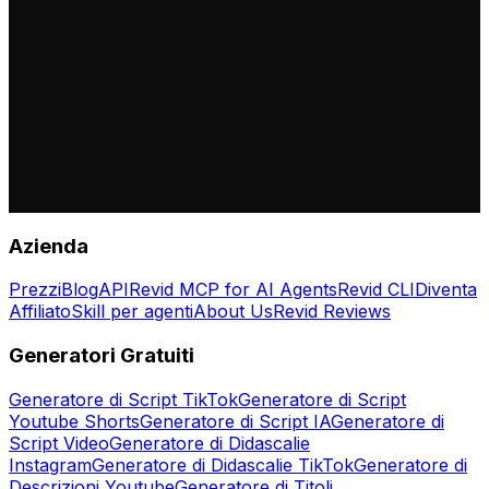
Azienda
Prezzi
Blog
API
Revid MCP for AI Agents
Revid CLI
Diventa
Affiliato
Skill per agenti
About Us
Revid Reviews
Generatori Gratuiti
Generatore di Script TikTok
Generatore di Script
Youtube Shorts
Generatore di Script IA
Generatore di
Script Video
Generatore di Didascalie
Instagram
Generatore di Didascalie TikTok
Generatore di
Descrizioni Youtube
Generatore di Titoli