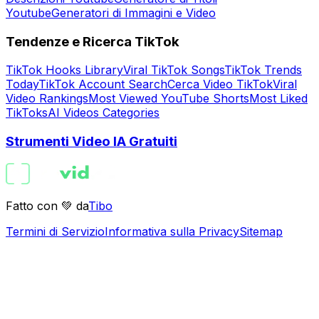
Youtube
Generatori di Immagini e Video
Tendenze e Ricerca TikTok
TikTok Hooks Library
Viral TikTok Songs
TikTok Trends
Today
TikTok Account Search
Cerca Video TikTok
Viral
Video Rankings
Most Viewed YouTube Shorts
Most Liked
TikToks
AI Videos Categories
Strumenti Video IA Gratuiti
Fatto con 💚 da
Tibo
Termini di Servizio
Informativa sulla Privacy
Sitemap