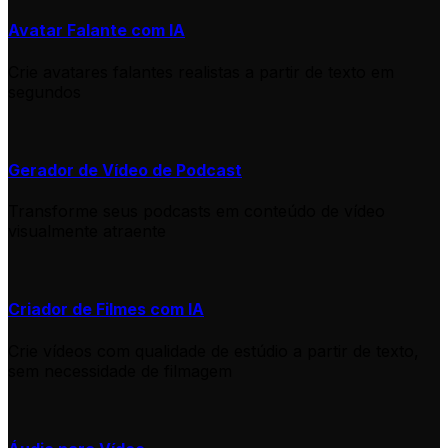
Avatar Falante com IA
Crie avatares falantes realistas a partir de texto em
segundos
Gerador de Vídeo de Podcast
Transforme seus podcasts em conteúdo de vídeo
visualmente atraente
Criador de Filmes com IA
Crie vídeos com qualidade de estúdio a partir de texto,
sem necessidade de filmagem