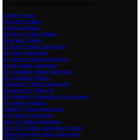
com nossas ferramentas baseadas em IA
Empty Project
Prompt to Video
AI Movie Maker
AI Movie Trailer Maker
Cinematic Videos
AI Short Drama Generator
AI Video Generator
AI Cartoon Video Generator
Anime Video Generator
AI Animation Video Generator
2D Animation Maker
Faceless AI Video Generator
Voiceover to Video AI
AI Animation Generator from Image
AI Image Animator
ChatGPT Video Generator
POV Video Generator
Veo3 AI Video Generator
Sora 2 AI Video Generator Online
Street Interview Video Generator