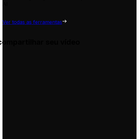
AI
Ver todas as ferramentas
compartilhar seu vídeo
uda você a adaptá-las para seus próprios vídeos, sem comp