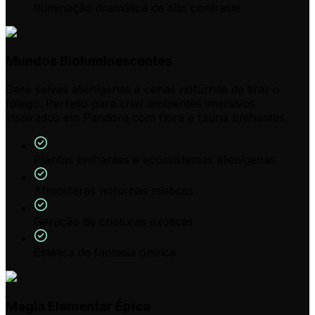
Iluminação dramática de alto contraste
Mundos Bioluminescentes
Gere selvas alienígenas e cenas noturnas de tirar o
fôlego. Perfeito para criar ambientes imersivos
inspirados em Pandora com flora e fauna brilhantes.
Plantas brilhantes e ecossistemas alienígenas
Atmosferas noturnas místicas
Geração de criaturas exóticas
Estética de fantasia onírica
Magia Elementar Épica