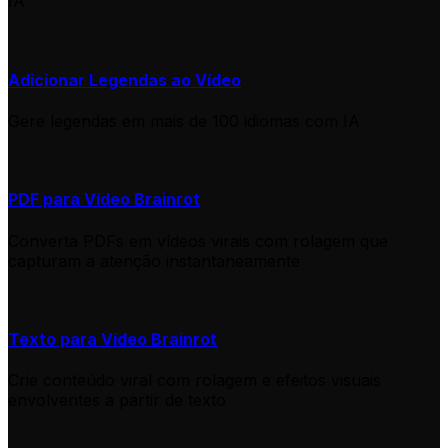
IA
Adicionar Legendas ao Vídeo
Gere legendas em mais de 100 idiomas com IA
PDF para Vídeo Brainrot
Converta PDFs em vídeos virais com rolagem que
capturam a atenção instantaneamente
Texto para Vídeo Brainrot
Crie conteúdo viral com rolagem e efeitos visuais
envolventes a partir de texto