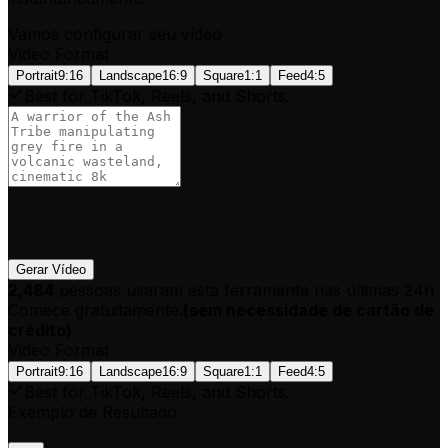
Vamos configurar seu vídeo
Video Format
Portrait
9:16
Landscape
16:9
Square
1:1
Feed
4:5
Best for TikTok, Reels, and Shorts.
Gerar Vídeo
2,484
pessoas usaram esta ferramenta nas últimas 24h
Comece gratuitamente.
(
sem necessidade de cartão de
crédito
)
Video Format
Portrait
9:16
Landscape
16:9
Square
1:1
Feed
4:5
Best for TikTok, Reels, and Shorts.
Exemplo de Resultado