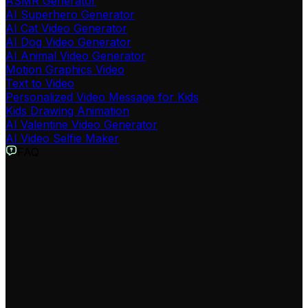
ASMR Generator
AI Superhero Generator
AI Cat Video Generator
AI Dog Video Generator
AI Animal Video Generator
Motion Graphics Video
Text to Video
Personalized Video Message for Kids
Kids Drawing Animation
AI Valentine Video Generator
AI Video Selfie Maker
FAQ
O que é o Gerador de Fantasia Elementar e Avatar IA?
O nosso Gerador de Fantasia Elementar é uma
ferramenta especializada em criar vídeos com estética
de filmes de fantasia de alto orçamento. Ele é perfeito