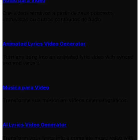
Áudio para Vídeo
Crie vídeos atrativos a partir de seus podcasts,
entrevistas ou outros conteúdos de áudio
Animated Lyrics Video Generator
Turn any song into an animated lyric video with synced
text and visuals.
Música para Vídeo
Transforme sua música em vídeos cinematográficos
AI Lyrics Video Generator
Transform your lyrics into a complete music video with