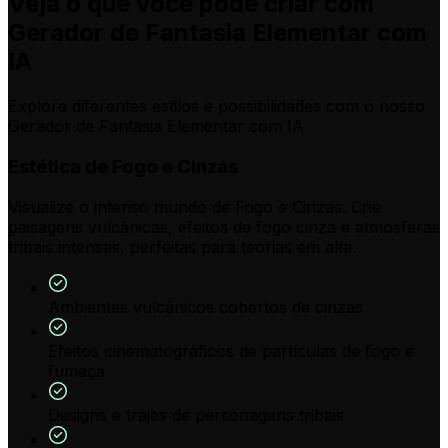
Veja o que você pode criar com
Gerador de Fantasia Elementar com
IA
Explore diferentes estilos e possibilidades com o nosso
Gerador de Fantasia Elementar com IA
Estética de Fogo e Cinzas
Visualize o intenso mundo de Fogo e Cinzas. Crie
paisagens vulcânicas, efeitos de fogo cinza e atmosferas
tribais intensas, perfeitas para teorias em alta.
Ambientes vulcânicos cobertos de cinzas
Efeitos cinematográficos de partículas de fogo e
fumaça
Designs e trajes de personagens tribais