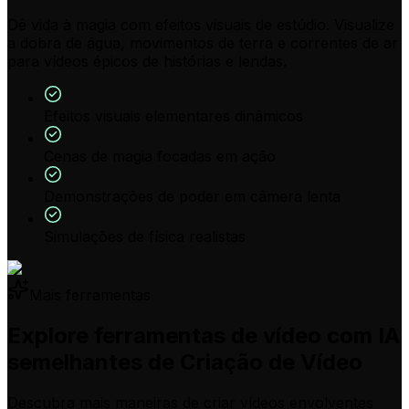
Dê vida à magia com efeitos visuais de estúdio. Visualize
a dobra de água, movimentos de terra e correntes de ar
para vídeos épicos de histórias e lendas.
Efeitos visuais elementares dinâmicos
Cenas de magia focadas em ação
Demonstrações de poder em câmera lenta
Simulações de física realistas
Mais ferramentas
Explore ferramentas de vídeo com IA
semelhantes de Criação de Vídeo
Descubra mais maneiras de criar vídeos envolventes