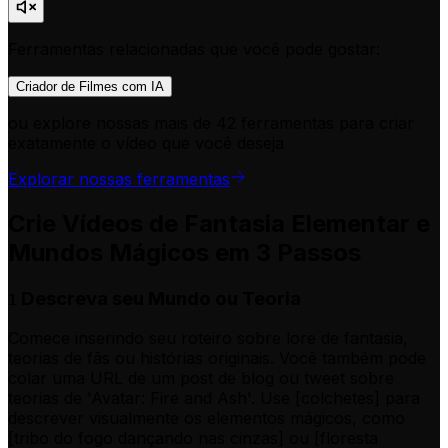
Ferramentas relacionadas que você pode gostar:
Criador de Filmes com IA
ou explore nossas mais de 42 ferramentas para criar
exatamente o vídeo que você deseja
Explorar nossas ferramentas
Crie Vídeos de Fantasia Elementar e
Mundos Mágicos em 3 Passos
Descreva seu Mundo ou Teoria
1
Comece inserindo seu roteiro sobre lore de fantasia,
teorias de fãs ou histórias originais. Você também pode
colar uma URL de um post de blog ou tweet sobre
teorias de 'Avatar: Fire and Ash'. Use [colchetes] para
descrever visualmente os elementos mágicos, como
[tribo do fogo dançando nas cinzas] ou [floresta