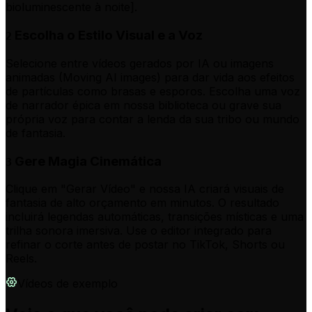
bioluminescente à noite].
Escolha o Estilo Visual e a Voz
2
Selecione entre vídeos gerados por IA ou imagens
animadas (Moving AI images) para dar vida aos efeitos
de partículas como brasas e esporos. Escolha uma voz
de narrador épica em nossa biblioteca ou grave sua
própria voz para contar a lenda da sua tribo ou mundo
de fantasia.
Gere Magia Cinemática
3
Clique em "Gerar Vídeo" e nossa IA criará visuais de
fantasia de alto orçamento em minutos. O resultado
incluirá legendas automáticas, transições místicas e uma
trilha sonora imersiva. Use o editor integrado para
refinar o corte antes de postar no TikTok, Shorts ou
Reels.
Vídeos de exemplo