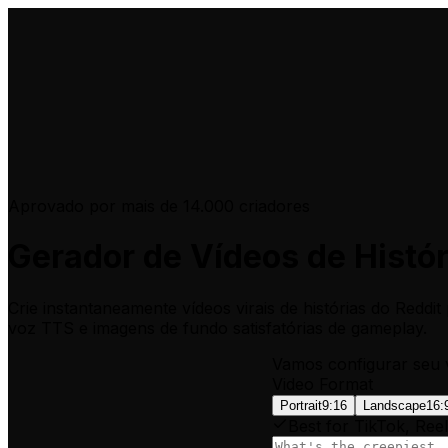
Aprovado por mais de 14.000 criadores
Gerador de Vídeos de Histór
Crie instantaneamente vídeos virais de histórias do Redd
voz TTS e imagens de fundo satisfatórias de gameplay.
Vamos configurar seu 
Video Format
Portrait
9:16
Landscape
16:
Best for TikTok, Reel