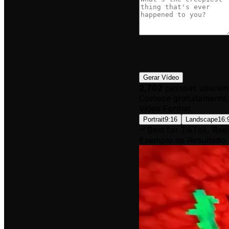
Gerar Vídeo
2,702
pessoas usaram 
Comece gratuitamente.
Video Format
Portrait
9:16
Landscape
16:
Best for TikTok, Reel
Exemplo de Resultado