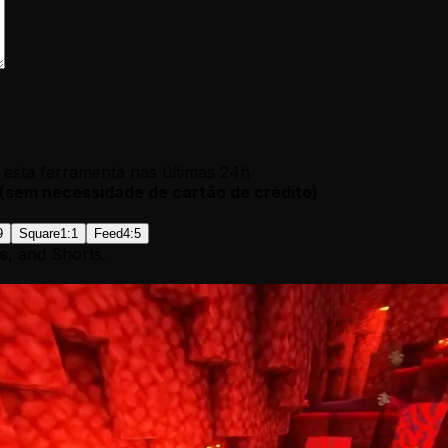
esta ferramenta nas últimas 24h
(
sem necessidade de cartão de crédito
)
9
Square
1:1
Feed
4:5
s, and Shorts.