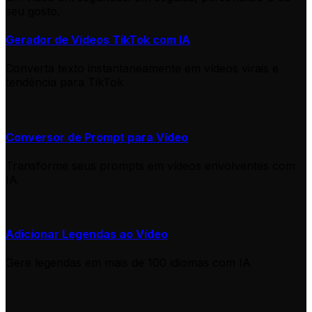
seu gosto.
Gerador de Vídeos TikTok com IA
Converta texto instantaneamente em vídeos virais e
tendência para TikTok
Conversor de Prompt para Vídeo
Transforme seus prompts em vídeos envolventes com
IA
Adicionar Legendas ao Vídeo
Gere legendas em mais de 100 idiomas com IA