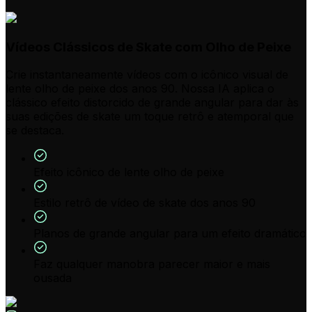
Vídeos Clássicos de Skate com Olho de Peixe
Crie instantaneamente vídeos com o icônico visual de
lente olho de peixe dos anos 90. Nossa IA aplica o
clássico efeito distorcido de grande angular para dar às
suas edições de skate um toque retrô e atemporal que
se destaca.
Efeito icônico de lente olho de peixe
Estilo retrô de vídeo de skate dos anos 90
Planos de grande angular para um efeito dramático
Faz qualquer manobra parecer maior e mais
ousada