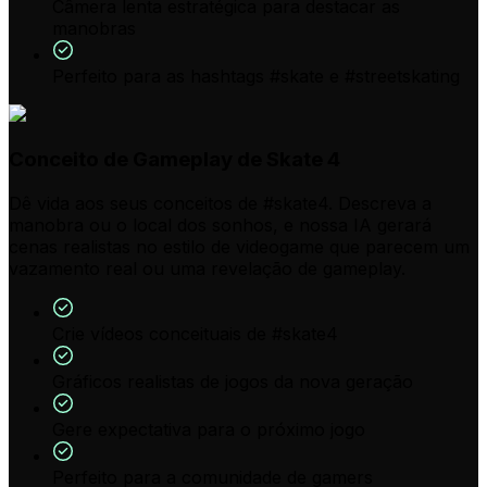
Câmera lenta estratégica para destacar as
manobras
Perfeito para as hashtags #skate e #streetskating
Conceito de Gameplay de Skate 4
Dê vida aos seus conceitos de #skate4. Descreva a
manobra ou o local dos sonhos, e nossa IA gerará
cenas realistas no estilo de videogame que parecem um
vazamento real ou uma revelação de gameplay.
Crie vídeos conceituais de #skate4
Gráficos realistas de jogos da nova geração
Gere expectativa para o próximo jogo
Perfeito para a comunidade de gamers