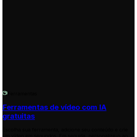
Os vídeos são gerados na proporção 9:16, o que os
torna perfeitos para plataformas de vídeo curto como
TikTok, Instagram Reels e YouTube Shorts. Foram
concebidos para captar a atenção e tornarem-se virais
nestas redes sociais.
Ferramentas
Ferramentas de vídeo com IA
gratuitas
Escolha sua ferramenta, adicione seu conteúdo e crie
um vídeo em segundos. Em seguida, personalize-o ao