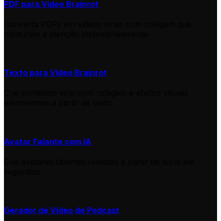
PDF para Vídeo Brainrot
Converta PDFs em vídeos virais com rolagem que
capturam a atenção instantaneamente
Texto para Vídeo Brainrot
Crie conteúdo viral com rolagem e efeitos visuais
envolventes a partir de texto
Avatar Falante com IA
Crie avatares falantes realistas a partir de texto em
segundos
Gerador de Vídeo de Podcast