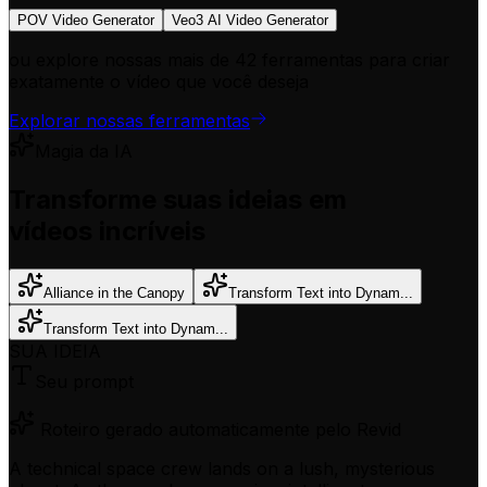
POV Video Generator
Veo3 AI Video Generator
ou explore nossas mais de 42 ferramentas para criar
exatamente o vídeo que você deseja
Explorar nossas ferramentas
Magia da IA
Transforme suas ideias em
vídeos incríveis
Alliance in the Canopy
Transform Text into Dynam...
Transform Text into Dynam...
SUA IDEIA
Seu prompt
Roteiro gerado automaticamente pelo Revid
A technical space crew lands on a lush, mysterious