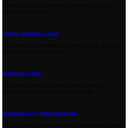
Transforme seus podcasts em conteúdo de vídeo
visualmente atraente
Criador de Filmes com IA
Crie vídeos com qualidade de estúdio a partir de texto,
sem necessidade de filmagem
Áudio para Vídeo
Crie vídeos atrativos a partir de seus podcasts,
entrevistas ou outros conteúdos de áudio
Animated Lyrics Video Generator
Turn any song into an animated lyric video with synced