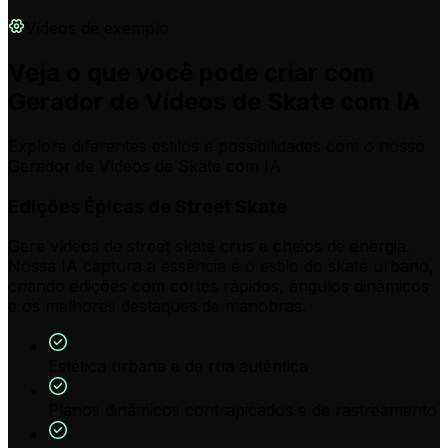
Vídeos de exemplo
Veja o que você pode criar com
Gerador de Vídeos de Skate com IA
Explore diferentes estilos e possibilidades com o nosso
Gerador de Vídeos de Skate com IA
Edições Épicas de Street Skate
Gere vídeos de street skate crus e cheios de energia.
Nossa IA captura a essência e o estilo do skate urbano,
criando edições com cortes rápidos, ângulos dinâmicos
e os melhores destaques de manobras.
Estética urbana e de rua autêntica
Planos dinâmicos contrapicados e de rastreamento