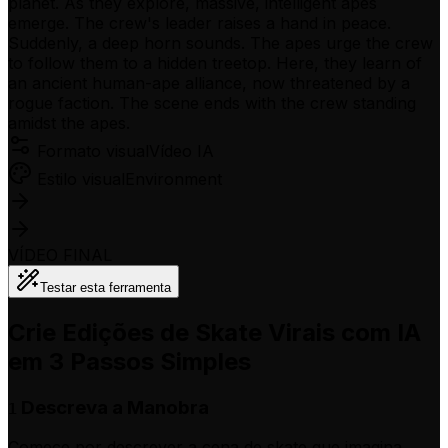
planet. As they explore, massive, intelligent apes
emerge. The crew's leader raises a hand in peace.
Suddenly, a deep horn sounds. The apes urge the crew
to follow them to a hidden treetop. Here, they learn of
an ancient human-ape alliance, now threatened by a
rogue faction. The scene ends with the crew standing
amidst the apes.
Formato visual
Vídeo IA
Estilo visual
Environment
VÍDEO FINAL
Testar esta ferramenta
Crie Edições de Skate Virais com IA
em 3 Passos Simples
Descreva a Manobra
1
Comece por descrever a cena de skate que imagina.