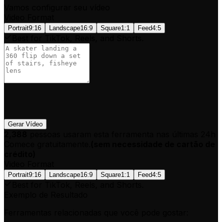
Vamos configurar seu vídeo
Video Format
Portrait
9:16
Landscape
16:9
Square
1:1
Feed
4:5
Best for TikTok, Reels, and Shorts.
Gerar Vídeo
2,388
pessoas usaram esta ferramenta nas últimas 24h
Comece gratuitamente.
(
sem necessidade de cartão de
crédito
)
Video Format
Portrait
9:16
Landscape
16:9
Square
1:1
Feed
4:5
Best for TikTok, Reels, and Shorts.
Exemplo de Resultado
Ferramentas relacionadas que você pode gostar: