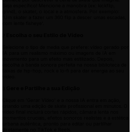
Seja específico! Mencione a manobra (ex: kickflip,
grind), o skater, o local e a atmosfera. Por exemplo:
'Um skater a fazer um 360 flip a descer umas escadas,
com lente fisheye'.
Escolha o seu Estilo de Vídeo
2
Selecione o tipo de media que prefere: vídeo gerado por
IA para um realismo máximo ou imagens de IA em
movimento para um efeito mais estilizado. Depois,
escolha a banda sonora perfeita na nossa biblioteca de
faixas de hip-hop, rock e lo-fi para dar energia ao seu
vídeo.
Gere e Partilhe a sua Edição
3
Clique em 'Gerar Vídeo' e a nossa IA entra em ação,
criando uma edição de skate profissional em minutos. O
vídeo final incluirá cortes rápidos, câmara lenta nos
momentos cruciais, efeitos sonoros realistas e a estética
urbana autêntica, pronto para editar ou partilhar
diretamente no TikTok e Reels.