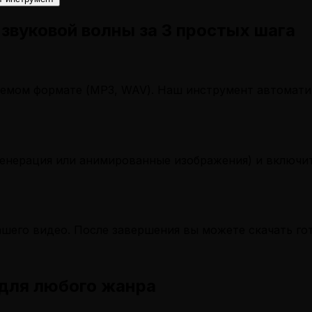
 звуковой волны за 3 простых шага
емом формате (MP3, WAV). Наш инструмент автоматич
генерация или анимированные изображения) и включи
шего видео. После завершения вы можете скачать гот
для любого жанра