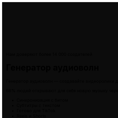
Нам доверяют более 14 000 создателей
Генератор аудиоволн
Генератор аудиоволн — создавайте видеоролики дл
68% людей
открывают для себя новую музыку чер
Синхронизация с битом
Субтитры с текстом
Готово для TikTok
Reels и Shorts