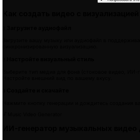
Как создать видео с визуализацией
Загрузите аудиофайл
1
Загрузите вашу музыку или аудиофайл в поддержива
синхронизированную визуализацию.
Настройте визуальный стиль
2
Выберите тип медиа для фона (стоковое видео, ИИ-
Настройте внешний вид по вашему вкусу.
Создайте и скачайте
3
Нажмите кнопку генерации и дождитесь создания ва
Music Video Generator
ИИ-генератор музыкальных видео 