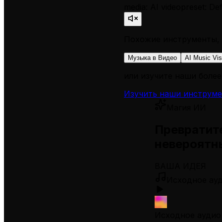
media: AI video
preset: Def
Похожие инструменты, 
Музыка в Видео
AI Music Vis
или изучите наши более
Изучить наши инструм
Магия ИИ
Превратите
невероятн
ВАША ИДЕЯ
Исходное ау
Исходное аудио