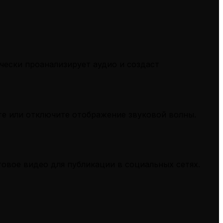
ески проанализирует аудио и создаст
те или отключите отображение звуковой волны.
овое видео для публикации в социальных сетях.