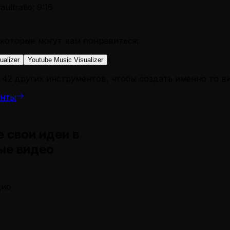
ault
ratio: 9:16
которые могут вам понравиться:
ualizer
Youtube Music Visualizer
 42 других инструментов, чтобы создать именно то в
енты
 свои идеи в
ые видео
дио