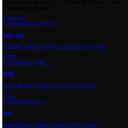
От джаза до металла, от лоу-фая до детских песен 
стиль вашей музыки.
Хип-хоп
Попробовать хип-хоп →
Хип-хоп
Generate
хип-хоп
visuals synced to your music.
EDM
Попробовать EDM →
EDM
Generate
edm
visuals synced to your music.
Рок
Попробовать рок →
Рок
Generate
рок
visuals synced to your music.