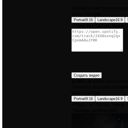
Давайте настроим ваш
Video Format
Portrait
9:16
Landscape
16:9
Best for TikTok, Reels,
Создать видео
2,085
человек использо
Начните бесплатно.
(
кре
Video Format
Portrait
9:16
Landscape
16:9
Best for TikTok, Reels,
Пример результата