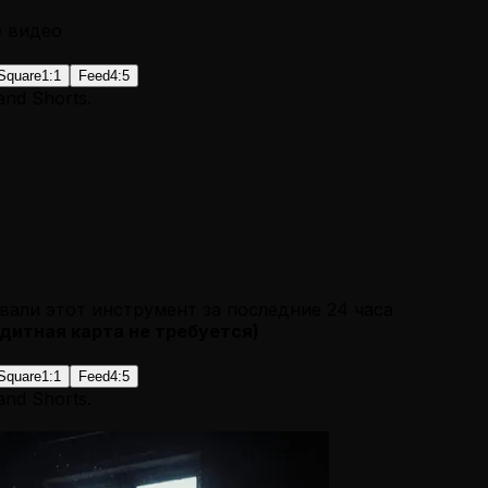
е видео
Square
1:1
Feed
4:5
 and Shorts.
вали этот инструмент за последние 24 часа
дитная карта не требуется
)
Square
1:1
Feed
4:5
 and Shorts.