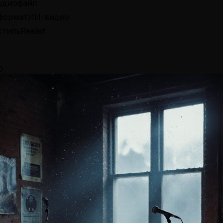
удиофайл
формат
ИИ-видео
стиль
Realist
О