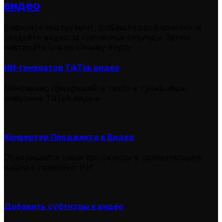
видео
Выберите инструмент, добавьте свой контент и
создайте видео за считанные секунды. Затем
настройте его по своему вкусу.
ИИ-генератор TikTok видео
Мгновенно превращайте текст в трендовые,
вирусные TikTok видео
Конвертер Проджекта в Видео
Превращайте ваши проджекты в увлекательные
видео с помощью ИИ
Добавить субтитры к видео