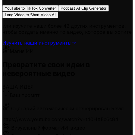
YouTube to TikTok Converter
Podcast AI Clip Generator
Long Video to Short Video AI
или изучите наши более 42 других инструментов,
чтобы создать именно то видео, которое вы хотите
Изучить наши инструменты
Магия ИИ
Превратите свои идеи в
невероятные видео
ВАША ИДЕЯ
Ваш промпт
Сценарий автоматически сгенерирован Revid
https://www.youtube.com/watch?v=t40HXEc6c84
Визуальный формат
ИИ-видео