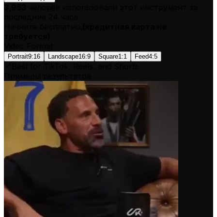
3,953
человек использовали этот инструмент за
последние 24 часа
Начните бесплатно.
(
кредитная карта не
требуется
)
Video Format
Portrait
9:16
Landscape
16:9
Square
1:1
Feed
4:5
Best for TikTok, Reels, and Shorts.
Примеры результатов