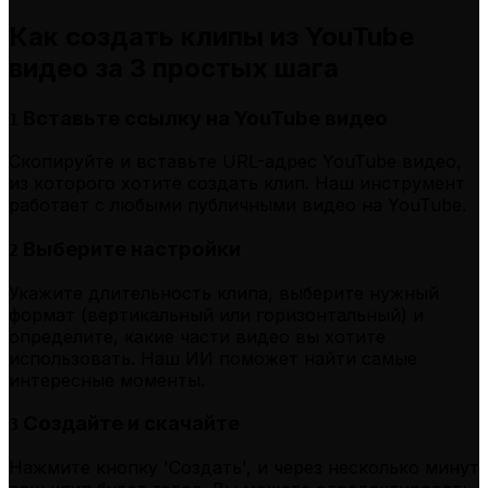
Как создать клипы из YouTube
видео за 3 простых шага
Вставьте ссылку на YouTube видео
1
Скопируйте и вставьте URL-адрес YouTube видео,
из которого хотите создать клип. Наш инструмент
работает с любыми публичными видео на YouTube.
Выберите настройки
2
Укажите длительность клипа, выберите нужный
формат (вертикальный или горизонтальный) и
определите, какие части видео вы хотите
использовать. Наш ИИ поможет найти самые
интересные моменты.
Создайте и скачайте
3
Нажмите кнопку 'Создать', и через несколько минут