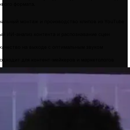
нного формата.
альный монтаж и производство клипов из YouTube
й ИИ-анализ контента и распознавание сцен
качество на выходе с оптимальным звуком
одходит для контент-мейкеров и маркетологов