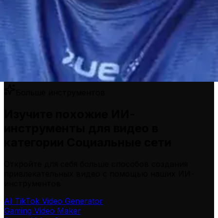
Больше инструментов
Изучите похожие ИИ-
инструменты для видео в
категории Социальные сети
Откройте для себя больше способов создания
привлекательных видео с помощью наших ИИ-
инструментов
AI TikTok Video Generator
Gaming Video Maker