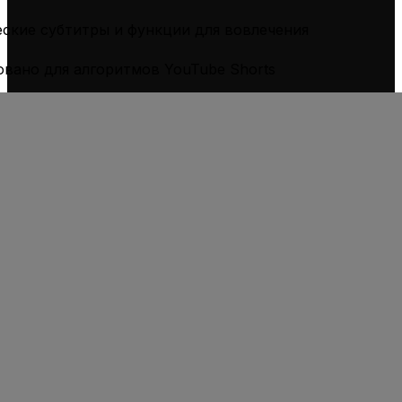
ские субтитры и функции для вовлечения
вано для алгоритмов YouTube Shorts