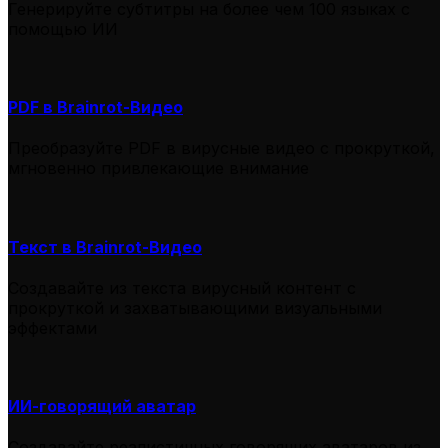
Генерируйте субтитры на более чем 100 языках с
помощью ИИ
PDF в Brainrot-Видео
Преобразуйте PDF в вирусные видео с прокруткой,
мгновенно привлекающие внимание
Текст в Brainrot-Видео
Создавайте из текста вирусный контент с
прокруткой и захватывающими визуальными
эффектами
ИИ-говорящий аватар
Создавайте реалистичных говорящих аватаров из