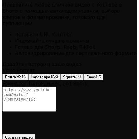
Превратите любое длинное видео с YouTube в
Shorts
с помощью автокадрирования, выбора
клипов и форматирования, готового для
публикации.
Вставьте URL YouTube
Извлекайте лучшие моменты
Готово для Shorts, Reels, TikTok
Автокадрирование для вертикального формата
Давайте настроим ваше видео
Video Format
Portrait
9:16
Landscape
16:9
Square
1:1
Feed
4:5
Best for TikTok, Reels, and Shorts.
Создать видео