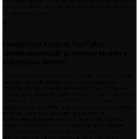
ваш клип будет готов. Вы можете отредактировать
результат или сразу скачать его для публикации в
социальных сетях.
01
Генератор клипов YouTube,
превращающий длинные видео в
вирусные Shorts
Генератор клипов YouTube от Revid автоматически
находит лучшие моменты в любом видео и
превращает их в качественные клипы, готовые к
публикации — без ручной обрезки. Просто вставьте
ссылку на YouTube, и наш ИИ проанализирует
видео целиком, чтобы выявить ключевые моменты,
важные цитаты и фрагменты с высоким
потенциалом вовлеченности, достойные стать
отдельным клипом. Это самый быстрый способ
преобразовать длинный контент с YouTube в
Shorts, Reels и TikTok, которые действительно