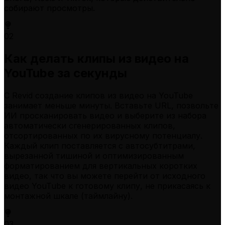
собирают просмотры.
02
Как делать клипы из видео на
YouTube за секунды
С Revid создание клипов из видео на YouTube
занимает меньше минуты. Вставьте URL, позвольте
ИИ просканировать видео и выберите из набора
автоматически сгенерированных клипов,
отсортированных по их вирусному потенциалу.
Каждый клип поставляется с автосубтитрами,
вырезанной тишиной и оптимизированным
форматированием для вертикальных коротких
видео, так что вы можете перейти от исходного
видео YouTube к готовому клипу, не прикасаясь к
монтажной шкале (таймлайну).
03