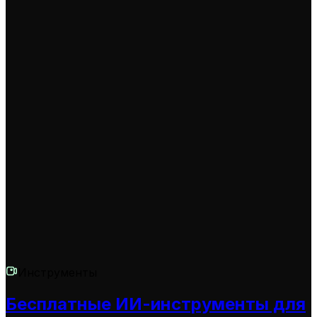
инструменты нашего сервиса.
Как получить больше кредитов для создания клипов?
Вы можете приобрести дополнительные кредиты,
перейдя на один из наших платных тарифных
планов. Каждый план предлагает разное
количество ежемесячных кредитов по выгодной
цене. Посетите страницу с тарифами для получения
подробной информации.
Инструменты
Бесплатные ИИ-инструменты для