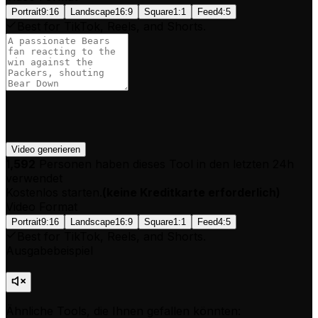
Portrait
9:16
Landscape
16:9
Square
1:1
Feed
4:5
Best for TikTok, Reels, and Shorts.
Video generieren
1,592
Personen haben dieses Tool in den letzten 24h
verwendet
Kostenlos starten.
(
keine Kreditkarte erforderlich
)
Video Format
Portrait
9:16
Landscape
16:9
Square
1:1
Feed
4:5
Best for TikTok, Reels, and Shorts.
Ausgabebeispiel
Ähnliche Tools, die Ihnen gefallen könnten: