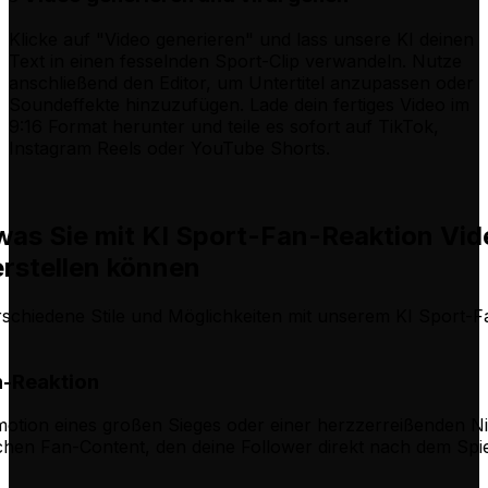
Klicke auf "Video generieren" und lass unsere KI deinen
Text in einen fesselnden Sport-Clip verwandeln. Nutze
anschließend den Editor, um Untertitel anzupassen oder
Soundeffekte hinzuzufügen. Lade dein fertiges Video im
9:16 Format herunter und teile es sofort auf TikTok,
Instagram Reels oder YouTube Shorts.
was Sie mit KI Sport-Fan-Reaktion Vid
rstellen können
schiedene Stile und Möglichkeiten mit unserem KI Sport-F
-Reaktion
otion eines großen Sieges oder einer herzzerreißenden Ni
schen Fan-Content, den deine Follower direkt nach dem Spie