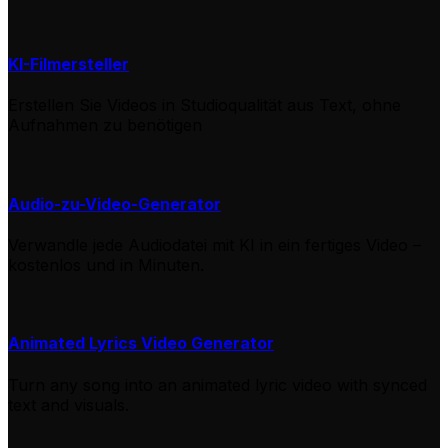
KI-Filmersteller
Erstellen Sie Videos in Studioqualität aus Text, ohne
Aufnahmen zu benötigen
Audio-zu-Video-Generator
Verwandle jede Audiodatei mit KI in ein fertiges Video –
kostenlos und in Minuten.
Animated Lyrics Video Generator
Turn any song into an animated lyric video with synced
text and visuals.