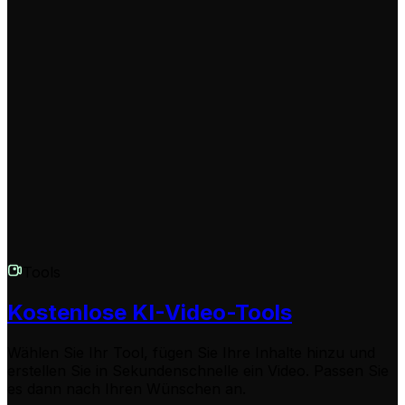
Nutze eine starke, provokante Eröffnung in deinem
Skript (den 'Hook'). Wähle eine KI-Stimme mit dem Tag
'energetic' oder 'shouting'. Du kannst in eckigen
Klammern [ ] visuelle Anweisungen geben, z.B.
[wütender Fan schlägt Hände über Kopf zusammen],
um die Dramatik deiner Meinung visuell zu
unterstreichen.
Tools
Kostenlose KI-Video-Tools
Wählen Sie Ihr Tool, fügen Sie Ihre Inhalte hinzu und
erstellen Sie in Sekundenschnelle ein Video. Passen Sie
es dann nach Ihren Wünschen an.