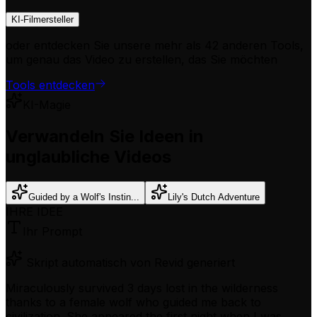
KI-Filmersteller
oder entdecken Sie unsere mehr als 42 anderen Tools,
um genau das Video zu erstellen, das Sie möchten
Tools entdecken
KI-Magie
Verwandeln Sie Ideen in
unglaubliche Videos
Guided by a Wolf's Instin...
Lily's Dutch Adventure
IHRE IDEE
Ihr Prompt
Skript automatisch von Revid generiert
Miraculously survived 3 days lost in the wilderness
thanks to a female wolf who guided me back to
civilization. She appeared the first night when I was