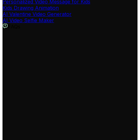
Personalized Video Message for Kids
Kids Drawing Animation
AI Valentine Video Generator
AI Video Selfie Maker
FAQs
Was ist der KI Sport-Fan-Reaktions-Video Generator?
Unser KI Sport-Fan-Reaktions-Video Generator ist ein
Tool, mit dem du automatisch leidenschaftliche Sport-
Kommentare, Spielanalysen und Fan-Rants erstellen
kannst, ohne selbst vor der Kamera stehen zu müssen.
Gib einfach das Thema (z.B. Bears gegen Packers) und
die gewünschte Emotion ein, und die KI erstellt ein Video
mit passenden visuellen Szenen, energischen
Voiceovers und Untertiteln, perfekt für Social Media.
Wie erstelle ich ein virales Sport-Video für TikTok?