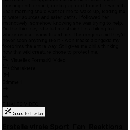
freezing and terrified, curling up next to me for warmth.
Each morning she'd wait for me to wake up, leading me
to water sources and safer paths. I followed her
instinctively, somehow knowing she was trying to help.
On the third day, she led me straight to a hiking trail
where rescue teams found me. The rangers said they'd
never seen anything like it - wolf tracks alongside my
footprints the entire way. Still gives me chills thinking
how this wild creature chose to protect me.
Visuelles Format
KI-Video
Charaktere
Stimme 1
FINALES VIDEO
Dieses Tool testen
Erstelle virale Sport-Fan-Reaktions-