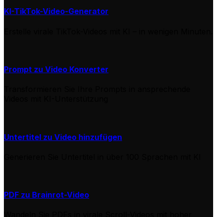
KI-TikTok-Video-Generator
Erstelle virale TikTok-Videos mit KI – in wenigen Minuten.
Prompt zu Video Konverter
Transformieren Sie Ihre Prompts in ansprechende
Videos mit KI-Unterstützung
Untertitel zu Video hinzufügen
Generieren Sie Untertitel in über 100 Sprachen mit KI
PDF zu Brainrot-Video
Wandeln Sie PDFs in virale Scroll-Videos mit hoher