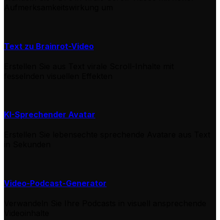
Aufmerksamkeitswirkung um
Text zu Brainrot-Video
Erstellen Sie aus Text virale Scroll-Inhalte mit
fesselnden visuellen Effekten
KI-Sprechender Avatar
Erstellen Sie lebensechte sprechende Avatare aus Text
in Sekunden
Video-Podcast-Generator
Verwandeln Sie Ihre Podcasts in visuell ansprechende
Videoinhalte