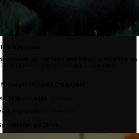
 Talk & Analyse
de Debatten und Hot Takes über klassische Rivalitäten wie 
, um Kommentare und Interaktionen zu entfachen.
e Meinungen mit hohem Engagement
prache gegnerischer Fanbases
 Analyse gemischt mit Emotionen
Sportdebatten auf TikTok