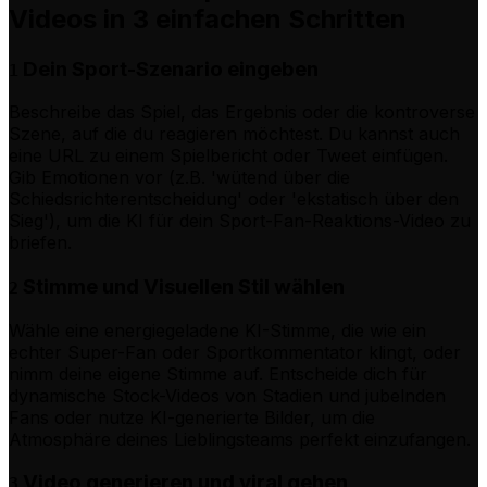
Videos in 3 einfachen Schritten
Dein Sport-Szenario eingeben
1
Beschreibe das Spiel, das Ergebnis oder die kontroverse
Szene, auf die du reagieren möchtest. Du kannst auch
eine URL zu einem Spielbericht oder Tweet einfügen.
Gib Emotionen vor (z.B. 'wütend über die
Schiedsrichterentscheidung' oder 'ekstatisch über den
Sieg'), um die KI für dein Sport-Fan-Reaktions-Video zu
briefen.
Stimme und Visuellen Stil wählen
2
Wähle eine energiegeladene KI-Stimme, die wie ein
echter Super-Fan oder Sportkommentator klingt, oder
nimm deine eigene Stimme auf. Entscheide dich für
dynamische Stock-Videos von Stadien und jubelnden
Fans oder nutze KI-generierte Bilder, um die
Atmosphäre deines Lieblingsteams perfekt einzufangen.
Video generieren und viral gehen
3