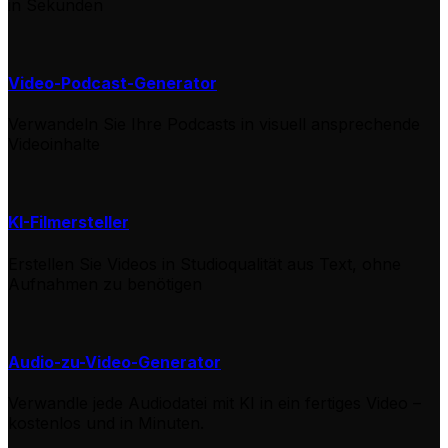
in Sekunden
Video-Podcast-Generator
Verwandeln Sie Ihre Podcasts in visuell ansprechende
Videoinhalte
KI-Filmersteller
Erstellen Sie Videos in Studioqualität aus Text, ohne
Aufnahmen zu benötigen
Audio-zu-Video-Generator
Verwandle jede Audiodatei mit KI in ein fertiges Video –
kostenlos und in Minuten.