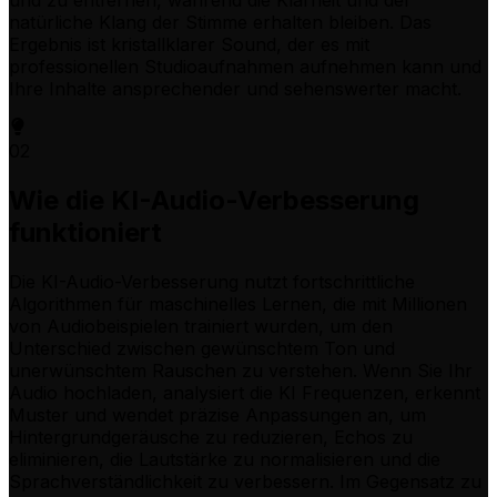
natürliche Klang der Stimme erhalten bleiben. Das
Ergebnis ist kristallklarer Sound, der es mit
professionellen Studioaufnahmen aufnehmen kann und
Ihre Inhalte ansprechender und sehenswerter macht.
02
Wie die KI-Audio-Verbesserung
funktioniert
Die KI-Audio-Verbesserung nutzt fortschrittliche
Algorithmen für maschinelles Lernen, die mit Millionen
von Audiobeispielen trainiert wurden, um den
Unterschied zwischen gewünschtem Ton und
unerwünschtem Rauschen zu verstehen. Wenn Sie Ihr
Audio hochladen, analysiert die KI Frequenzen, erkennt
Muster und wendet präzise Anpassungen an, um
Hintergrundgeräusche zu reduzieren, Echos zu
eliminieren, die Lautstärke zu normalisieren und die
Sprachverständlichkeit zu verbessern. Im Gegensatz zu