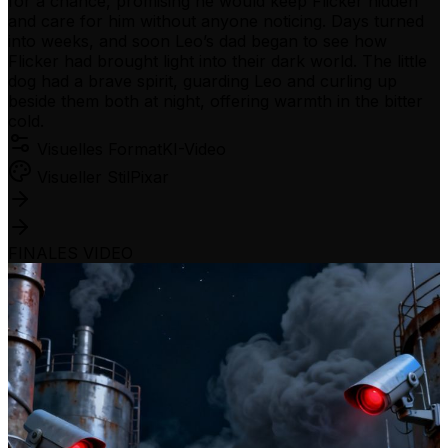
for a chance, promising he would keep Flicker hidden
and care for him without anyone noticing. Days turned
into weeks, and soon Leo’s dad began to see how
Flicker had brought light into their dark world. The little
dog had a brave spirit, guarding Leo and curling up
beside them both at night, offering warmth in the bitter
cold.
Visuelles Format
KI-Video
Visueller Stil
Pixar
FINALES VIDEO