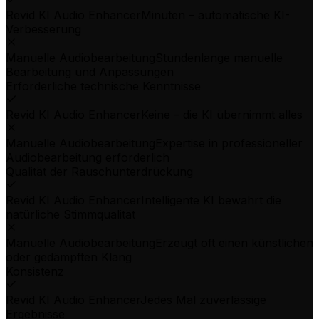
Revid KI Audio Enhancer
Minuten – automatische KI-
Verbesserung
Manuelle Audiobearbeitung
Stundenlange manuelle
Bearbeitung und Anpassungen
Erforderliche technische Kenntnisse
Revid KI Audio Enhancer
Keine – die KI übernimmt alles
Manuelle Audiobearbeitung
Expertise in professioneller
Audiobearbeitung erforderlich
Qualität der Rauschunterdrückung
Revid KI Audio Enhancer
Intelligente KI bewahrt die
natürliche Stimmqualität
Manuelle Audiobearbeitung
Erzeugt oft einen künstlichen
oder gedämpften Klang
Konsistenz
Revid KI Audio Enhancer
Jedes Mal zuverlässige
Ergebnisse