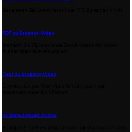
Generieren Sie Untertitel in über 100 Sprachen mit KI
PDF zu Brainrot-Video
Wandeln Sie PDFs in virale Scroll-Videos mit hoher
Aufmerksamkeitswirkung um
Text zu Brainrot-Video
Erstellen Sie aus Text virale Scroll-Inhalte mit
fesselnden visuellen Effekten
KI-Sprechender Avatar
Erstellen Sie lebensechte sprechende Avatare aus Text