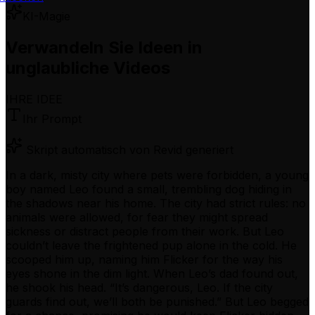
KI-Magie
Verwandeln Sie Ideen in
unglaubliche Videos
IHRE IDEE
Ihr Prompt
Skript automatisch von Revid generiert
In a dark, misty city where pets were forbidden, a young
boy named Leo found a small, trembling dog hiding in
the shadows near his home. The city had strict rules: no
animals were allowed, for fear they might spread
sickness or distract people from their work. But Leo
couldn’t leave the frightened pup alone in the cold. He
scooped him up, naming him Flicker for the way his
eyes shone in the dim light. When Leo’s dad found out,
he shook his head. “It’s dangerous, Leo. If the city
guards find out, we’ll both be punished.” But Leo begged