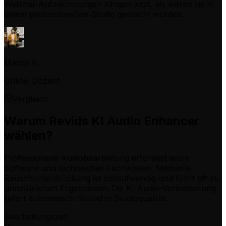
Webinar-Aufzeichnungen klingen jetzt, als wären sie in
einem professionellen Studio gemacht worden.
Marco K.
Online-Dozent
Vergleich
Warum Revids KI Audio Enhancer
wählen?
Professionelle Audiobearbeitung erfordert teure
Software und technisches Fachwissen. Manuelle
Rauschunterdrückung ist zeitaufwendig und führt oft zu
unnatürlichen Ergebnissen. Die KI-Audio-Verbesserung
liefert automatisch Sound in Studioqualität.
Bearbeitungszeit