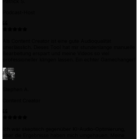
Patrick S.
Podcast-Host
Als Content Creator ist eine gute Audioqualität
unerlässlich. Dieses Tool hat mir stundenlange manuelle
Bearbeitung erspart und meine Videos so viel
professioneller klingen lassen. Ein echter Gamechanger!
Stephen A.
Content Creator
Ich war skeptisch gegenüber KI-Audio-Optimierung,
aber die Ergebnisse haben mich umgehauen. Meine