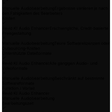
Manuelle Audiobearbeitung
Ergebnisse variieren je nach
den Fähigkeiten des Bearbeiters
Kosten
Revid KI Audio Enhancer
Erschwingliche, Credit-basierte
Preisgestaltung
Manuelle Audiobearbeitung
Teure Softwarelizenzen oder
Outsourcing-Kosten
Unterstützte Dateiformate
Revid KI Audio Enhancer
Alle gängigen Audio- und
Videoformate
Manuelle Audiobearbeitung
Beschränkt auf bestimmte
Softwareformate
Funktion / Vorteil
Revid KI Audio Enhancer
Manuelle Audiobearbeitung
Bearbeitungszeit