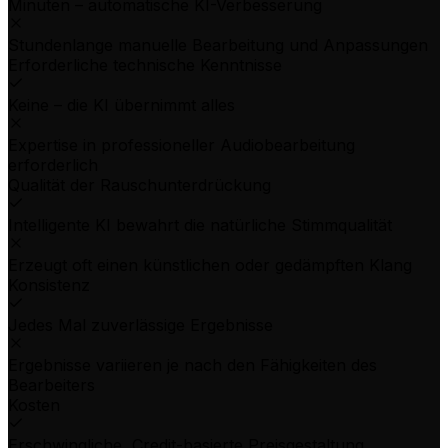
Minuten – automatische KI-Verbesserung
Stundenlange manuelle Bearbeitung und Anpassungen
Erforderliche technische Kenntnisse
Keine – die KI übernimmt alles
Expertise in professioneller Audiobearbeitung
erforderlich
Qualität der Rauschunterdrückung
Intelligente KI bewahrt die natürliche Stimmqualität
Erzeugt oft einen künstlichen oder gedämpften Klang
Konsistenz
Jedes Mal zuverlässige Ergebnisse
Ergebnisse variieren je nach den Fähigkeiten des
Bearbeiters
Kosten
Erschwingliche, Credit-basierte Preisgestaltung