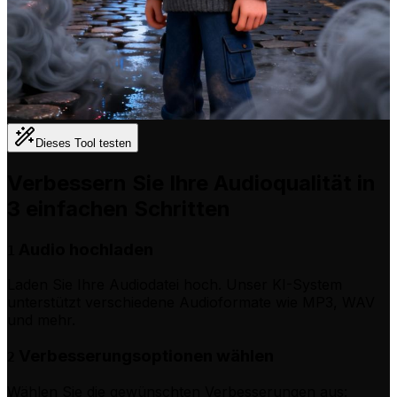
Dieses Tool testen
Verbessern Sie Ihre Audioqualität in
3 einfachen Schritten
Audio hochladen
1
Laden Sie Ihre Audiodatei hoch. Unser KI-System
unterstützt verschiedene Audioformate wie MP3, WAV
und mehr.
Verbesserungsoptionen wählen
2
Wählen Sie die gewünschten Verbesserungen aus: