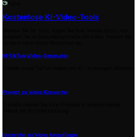
Tools
Kostenlose KI-Video-Tools
Wählen Sie Ihr Tool, fügen Sie Ihre Inhalte hinzu und
erstellen Sie in Sekundenschnelle ein Video. Passen Sie
es dann nach Ihren Wünschen an.
KI-TikTok-Video-Generator
Erstelle virale TikTok-Videos mit KI – in wenigen Minuten.
Prompt zu Video Konverter
Transformieren Sie Ihre Prompts in ansprechende
Videos mit KI-Unterstützung
Untertitel zu Video hinzufügen