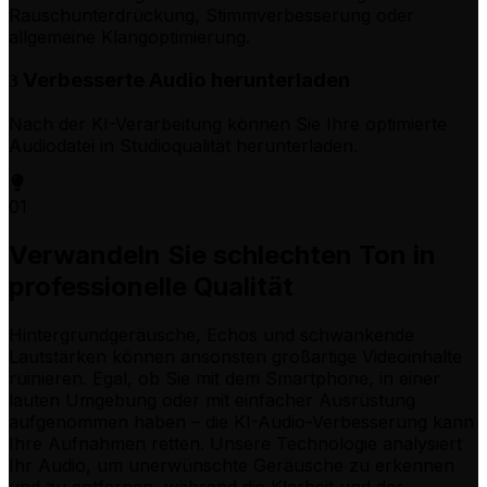
Rauschunterdrückung, Stimmverbesserung oder
allgemeine Klangoptimierung.
Verbesserte Audio herunterladen
3
Nach der KI-Verarbeitung können Sie Ihre optimierte
Audiodatei in Studioqualität herunterladen.
01
Verwandeln Sie schlechten Ton in
professionelle Qualität
Hintergrundgeräusche, Echos und schwankende
Lautstärken können ansonsten großartige Videoinhalte
ruinieren. Egal, ob Sie mit dem Smartphone, in einer
lauten Umgebung oder mit einfacher Ausrüstung
aufgenommen haben – die KI-Audio-Verbesserung kann
Ihre Aufnahmen retten. Unsere Technologie analysiert
Ihr Audio, um unerwünschte Geräusche zu erkennen
und zu entfernen, während die Klarheit und der