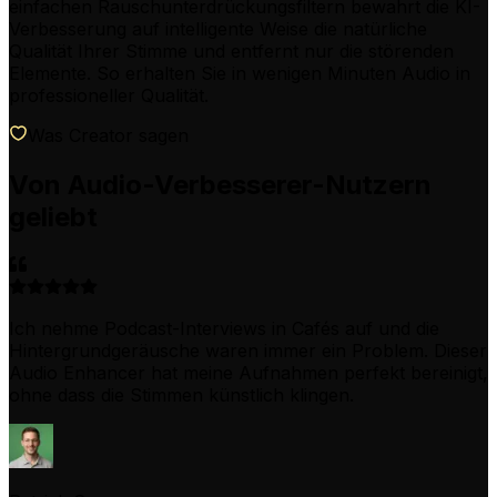
einfachen Rauschunterdrückungsfiltern bewahrt die KI-
Verbesserung auf intelligente Weise die natürliche
Qualität Ihrer Stimme und entfernt nur die störenden
Elemente. So erhalten Sie in wenigen Minuten Audio in
professioneller Qualität.
Was Creator sagen
Von Audio-Verbesserer-Nutzern
geliebt
Ich nehme Podcast-Interviews in Cafés auf und die
Hintergrundgeräusche waren immer ein Problem. Dieser
Audio Enhancer hat meine Aufnahmen perfekt bereinigt,
ohne dass die Stimmen künstlich klingen.