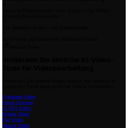
Teure Softwarelizenzen oder Outsourcing-Kosten
Unterstützte Dateiformate
Alle gängigen Audio- und Videoformate
Beschränkt auf bestimmte Softwareformate
Weitere Tools
Entdecken Sie ähnliche KI-Video-
Tools für Videobearbeitung
Entdecken Sie weitere Möglichkeiten, mit unseren KI-
gestützten Tools ansprechende Videos zu erstellen
Translate Video
Voice Changer
AI VFX Editor
Rotate Video
Flip Video
Resize Video