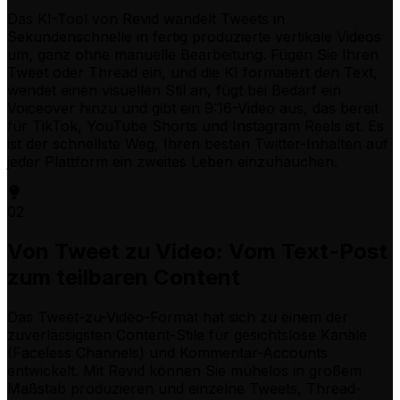
Das KI-Tool von Revid wandelt Tweets in
Sekundenschnelle in fertig produzierte vertikale Videos
um, ganz ohne manuelle Bearbeitung. Fügen Sie Ihren
Tweet oder Thread ein, und die KI formatiert den Text,
wendet einen visuellen Stil an, fügt bei Bedarf ein
Voiceover hinzu und gibt ein 9:16-Video aus, das bereit
für TikTok, YouTube Shorts und Instagram Reels ist. Es
ist der schnellste Weg, Ihren besten Twitter-Inhalten auf
jeder Plattform ein zweites Leben einzuhauchen.
02
Von Tweet zu Video: Vom Text-Post
zum teilbaren Content
Das Tweet-zu-Video-Format hat sich zu einem der
zuverlässigsten Content-Stile für gesichtslose Kanäle
(Faceless Channels) und Kommentar-Accounts
entwickelt. Mit Revid können Sie mühelos in großem
Maßstab produzieren und einzelne Tweets, Thread-