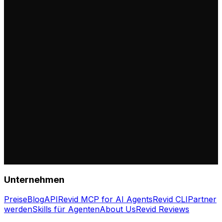
Unternehmen
Preise
Blog
API
Revid MCP for AI Agents
Revid CLI
Partner
werden
Skills für Agenten
About Us
Revid Reviews