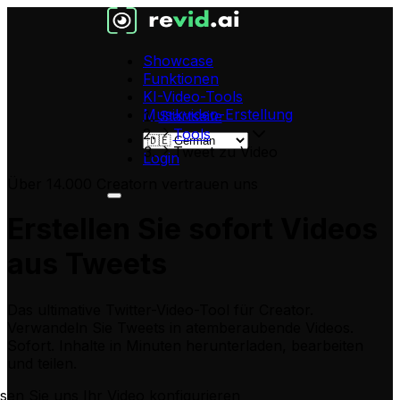
Showcase
Funktionen
KI-Video-Tools
Musikvideo-Erstellung
Startseite
Tools
Tweet zu Video
Login
Über 14.000 Creatorn vertrauen uns
Erstellen Sie sofort Videos
aus Tweets
Das ultimative Twitter-Video-Tool für Creator.
Verwandeln Sie Tweets in atemberaubende Videos.
Sofort. Inhalte in Minuten herunterladen, bearbeiten
und teilen.
sen Sie uns Ihr Video konfigurieren