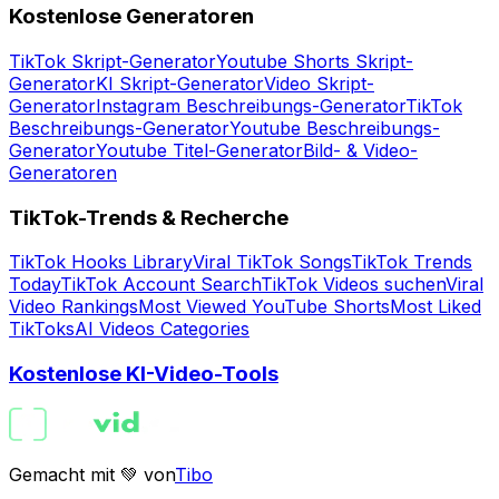
Kostenlose Generatoren
TikTok Skript-Generator
Youtube Shorts Skript-
Generator
KI Skript-Generator
Video Skript-
Generator
Instagram Beschreibungs-Generator
TikTok
Beschreibungs-Generator
Youtube Beschreibungs-
Generator
Youtube Titel-Generator
Bild- & Video-
Generatoren
TikTok-Trends & Recherche
TikTok Hooks Library
Viral TikTok Songs
TikTok Trends
Today
TikTok Account Search
TikTok Videos suchen
Viral
Video Rankings
Most Viewed YouTube Shorts
Most Liked
TikToks
AI Videos Categories
Kostenlose KI-Video-Tools
Gemacht mit 💚 von
Tibo