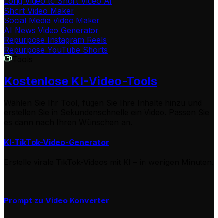
Long Video to Short Video AI
Short Video Maker
Social Media Video Maker
AI News Video Generator
Repurpose Instagram Reels
Repurpose YouTube Shorts
Tools
Kostenlose KI-Video-Tools
Wählen Sie Ihr Tool, fügen Sie Ihre Inhalte hinzu und
erstellen Sie in Sekundenschnelle ein Video. Passen Sie
es dann nach Ihren Wünschen an.
KI-TikTok-Video-Generator
Erstelle virale TikTok-Videos mit KI – in wenigen Minuten.
Prompt zu Video Konverter