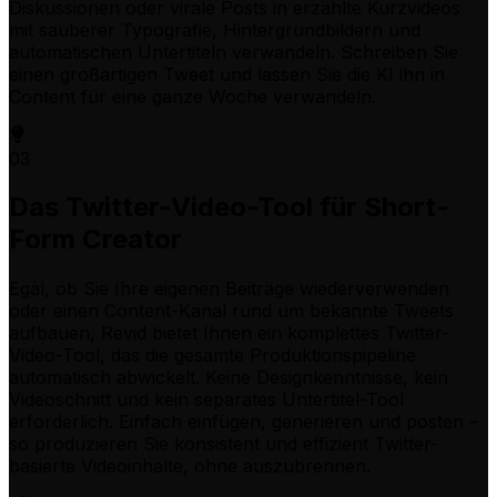
Diskussionen oder virale Posts in erzählte Kurzvideos
mit sauberer Typografie, Hintergrundbildern und
automatischen Untertiteln verwandeln. Schreiben Sie
einen großartigen Tweet und lassen Sie die KI ihn in
Content für eine ganze Woche verwandeln.
03
Das Twitter-Video-Tool für Short-
Form Creator
Egal, ob Sie Ihre eigenen Beiträge wiederverwenden
oder einen Content-Kanal rund um bekannte Tweets
aufbauen, Revid bietet Ihnen ein komplettes Twitter-
Video-Tool, das die gesamte Produktionspipeline
automatisch abwickelt. Keine Designkenntnisse, kein
Videoschnitt und kein separates Untertitel-Tool
erforderlich. Einfach einfügen, generieren und posten –
so produzieren Sie konsistent und effizient Twitter-
basierte Videoinhalte, ohne auszubrennen.