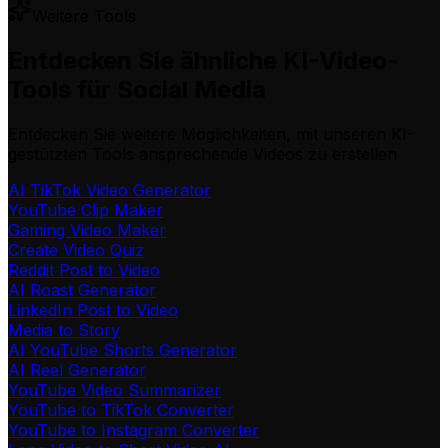
Weitere Tools
Entdecken Sie ähnliche KI-Video-
Tools für Social Media
Entdecken Sie weitere Möglichkeiten, mit unseren KI-
gestützten Tools ansprechende Videos zu erstellen
AI TikTok Video Generator
YouTube Clip Maker
Gaming Video Maker
Create Video Quiz
Reddit Post to Video
AI Roast Generator
LinkedIn Post to Video
Media to Story
AI YouTube Shorts Generator
AI Reel Generator
YouTube Video Summarizer
YouTube to TikTok Converter
YouTube to Instagram Converter