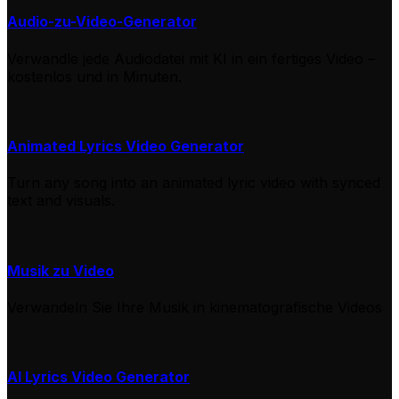
Audio-zu-Video-Generator
Verwandle jede Audiodatei mit KI in ein fertiges Video –
kostenlos und in Minuten.
Animated Lyrics Video Generator
Turn any song into an animated lyric video with synced
text and visuals.
Musik zu Video
Verwandeln Sie Ihre Musik in kinematografische Videos
AI Lyrics Video Generator