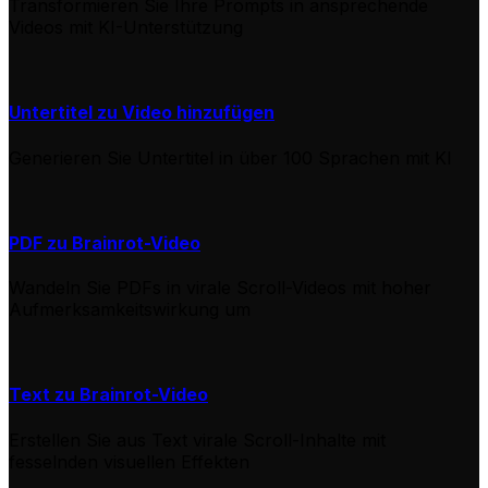
Transformieren Sie Ihre Prompts in ansprechende
Videos mit KI-Unterstützung
Untertitel zu Video hinzufügen
Generieren Sie Untertitel in über 100 Sprachen mit KI
PDF zu Brainrot-Video
Wandeln Sie PDFs in virale Scroll-Videos mit hoher
Aufmerksamkeitswirkung um
Text zu Brainrot-Video
Erstellen Sie aus Text virale Scroll-Inhalte mit
fesselnden visuellen Effekten