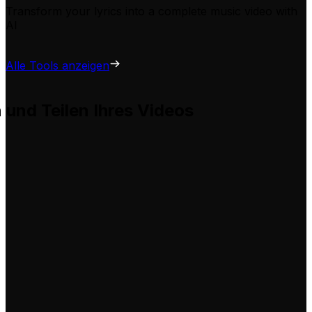
Transform your lyrics into a complete music video with
AI
Alle Tools anzeigen
n und Teilen Ihres Videos
 hilft Ihnen, diese problemlos für Ihre eigenen Videos anz
tung
rieren