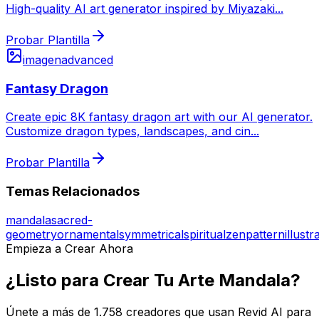
High-quality AI art generator inspired by Miyazaki
...
Probar Plantilla
imagen
advanced
Fantasy Dragon
Create epic 8K fantasy dragon art with our AI generator.
Customize dragon types, landscapes, and cin
...
Probar Plantilla
Temas Relacionados
mandala
sacred-
geometry
ornamental
symmetrical
spiritual
zen
pattern
illustr
Empieza a Crear Ahora
¿Listo para Crear Tu Arte Mandala?
Únete a más de 1.758 creadores que usan Revid AI para