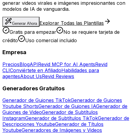
generar videos virales e imágenes impresionantes con
modelos de IA de vanguardia.
Explorar Todas las Plantillas
Generar Ahora
Gratis para empezar
No se requiere tarjeta de
crédito
Uso comercial incluido
Empresa
Precios
Blog
API
Revid MCP for AI Agents
Revid
CLI
Conviértete en Afiliado
Habilidades para
agentes
About Us
Revid Reviews
Generadores Gratuitos
Generador de Guiones TikTok
Generador de Guiones
Youtube Shorts
Generador de Guiones IA
Generador de
Guiones de Video
Generador de Subtítulos
Instagram
Generador de Subtítulos TikTok
Generador de
Descripciones Youtube
Generador de Títulos
Youtube
Generadores de Imágenes y Videos