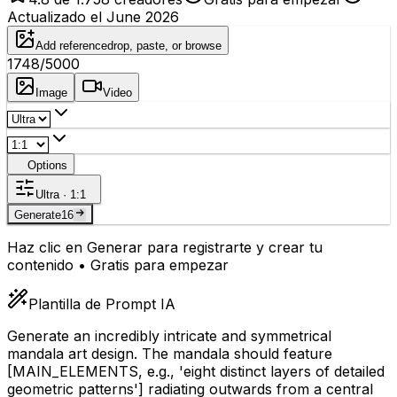
Actualizado el June 2026
Add reference
drop, paste, or browse
1748
/5000
Image
Video
Options
Ultra · 1:1
Generate
16
Haz clic en Generar para registrarte y crear tu
contenido • Gratis para empezar
Plantilla de Prompt IA
Generate an incredibly intricate and symmetrical
mandala art design. The mandala should feature
[MAIN_ELEMENTS, e.g., 'eight distinct layers of detailed
geometric patterns']
radiating outwards from a central