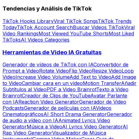
Tendencias y Análisis de TikTok
TikTok Hooks Library
Viral TikTok Songs
TikTok Trends
Today
TikTok Account Search
Buscar Videos TikTok
Viral
Video Rankings
Most Viewed YouTube Shorts
Most Liked
TikToks
AI Videos Categories
Herramientas de Video IA Gratuitas
Generador de vídeos de TikTok con IA
Convertidor de
Prompt a Video
Rotate Video
Flip Video
Resize Video
Loop
Video
Increase Video Volume
Add Text to Video
Add Image
to Video
Cambiar cara en un vídeo
Motion Transfer
Añadir
Subtítulos al Video
PDF a Video Brainrot
Texto a Video
Brainrot
Creador de Clips de YouTube
Avatar Parlante
con IA
Reaction Video Generator
Generador de Video
Podcasts
Generador de películas con IA
Videos
Cinematográficos
AI Short Drama Generator
Generador
de audio a vídeo con IA
Animated Lyrics Video
Generator
Música a Video
AI Lyrics Video Generator
AI
Rap Video Generator
Visualizador de Música