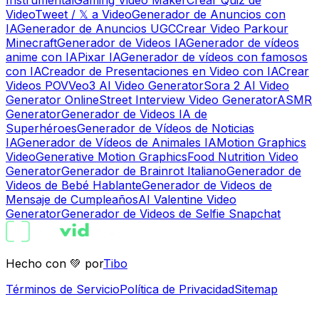
Instrumental
Gaming Video Maker
Crear Quiz de
Video
Tweet / 𝕏 a Video
Generador de Anuncios con
IA
Generador de Anuncios UGC
Crear Video Parkour
Minecraft
Generador de Videos IA
Generador de vídeos
anime con IA
Pixar IA
Generador de vídeos con famosos
con IA
Creador de Presentaciones en Video con IA
Crear
Videos POV
Veo3 AI Video Generator
Sora 2 AI Video
Generator Online
Street Interview Video Generator
ASMR
Generator
Generador de Videos IA de
Superhéroes
Generador de Vídeos de Noticias
IA
Generador de Vídeos de Animales IA
Motion Graphics
Video
Generative Motion Graphics
Food Nutrition Video
Generator
Generador de Brainrot Italiano
Generador de
Videos de Bebé Hablante
Generador de Videos de
Mensaje de Cumpleaños
AI Valentine Video
Generator
Generador de Videos de Selfie Snapchat
Hecho con 💚 por
Tibo
Términos de Servicio
Política de Privacidad
Sitemap