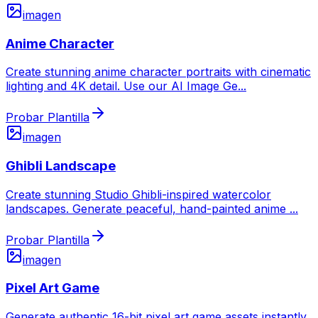
imagen
Anime Character
Create stunning anime character portraits with cinematic
lighting and 4K detail. Use our AI Image Ge
...
Probar Plantilla
imagen
Ghibli Landscape
Create stunning Studio Ghibli-inspired watercolor
landscapes. Generate peaceful, hand-painted anime
...
Probar Plantilla
imagen
Pixel Art Game
Generate authentic 16-bit pixel art game assets instantly.