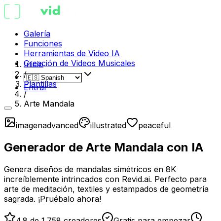
Galería
Funciones
Herramientas de Video IA
Creación de Videos Musicales
Inicio
/
Plantillas
Entrar
/
Arte Mandala
imagen
advanced
illustrated
peaceful
Generador de Arte Mandala con IA
Genera diseños de mandalas simétricos en 8K
increíblemente intrincados con Revid.ai. Perfecto para
arte de meditación, textiles y estampados de geometría
sagrada. ¡Pruébalo ahora!
4.8 de 1.758 creadores
Gratis para empezar