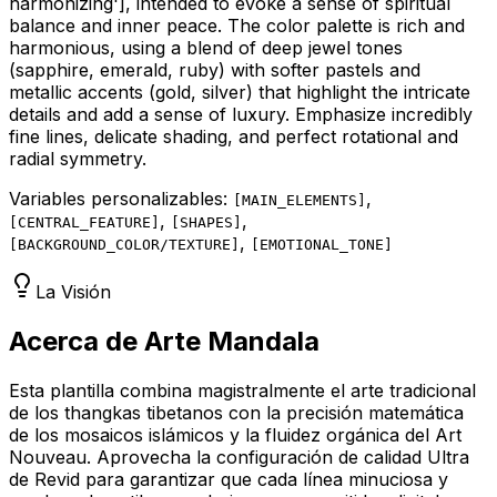
harmonizing']
, intended to evoke a sense of spiritual
balance and inner peace. The color palette is rich and
harmonious, using a blend of deep jewel tones
(sapphire, emerald, ruby) with softer pastels and
metallic accents (gold, silver) that highlight the intricate
details and add a sense of luxury. Emphasize incredibly
fine lines, delicate shading, and perfect rotational and
radial symmetry.
Variables personalizables:
,
[
MAIN_ELEMENTS
]
,
,
[
CENTRAL_FEATURE
]
[
SHAPES
]
,
[
BACKGROUND_COLOR/TEXTURE
]
[
EMOTIONAL_TONE
]
La Visión
Acerca de Arte Mandala
Esta plantilla combina magistralmente el arte tradicional
de los thangkas tibetanos con la precisión matemática
de los mosaicos islámicos y la fluidez orgánica del Art
Nouveau. Aprovecha la configuración de calidad Ultra
de Revid para garantizar que cada línea minuciosa y