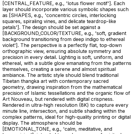
[CENTRAL_FEATURE, e.g., 'lotus flower motif']
. Each
layer should incorporate various symbolic shapes such
as
[SHAPES, e.g., 'concentric circles, interlocking
squares, spiraling vines, and delicate teardrop-like
petals']
. The design should be set against a
[BACKGROUND_COLOR/TEXTURE, e.g., 'soft, gradient
background transitioning from deep indigo to ethereal
violet']
. The perspective is a perfectly flat, top-down
orthographic view, ensuring absolute symmetry and
precision in every detail. Lighting is soft, uniform, and
ethereal, with a subtle glow emanating from the patterns
themselves, creating a serene and almost spiritual
ambiance. The artistic style should blend traditional
Tibetan thangka art with contemporary sacred
geometry, drawing inspiration from the mathematical
precision of Islamic tessellations and the organic flow of
Art Nouveau, but rendered with digital crispness.
Rendered in ultra-high resolution (8K) to capture every
minute line, intersection, and subtle shading within the
complex patterns, ideal for high-quality printing or digital
display. The atmosphere should be
[EMOTIONAL_TONE, e.g., 'calm, meditative, and