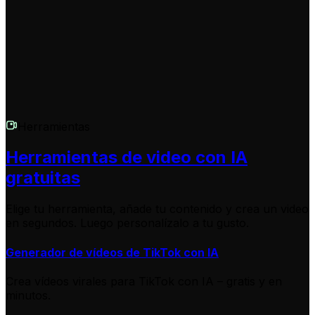
esté lista para ser editada o descargada.
Herramientas
Herramientas de video con IA
gratuitas
Elige tu herramienta, añade tu contenido y crea un video
en segundos. Luego personalízalo a tu gusto.
Generador de vídeos de TikTok con IA
Crea vídeos virales para TikTok con IA – gratis y en
minutos.