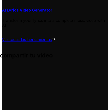
AI Lyrics Video Generator
Transform your lyrics into a complete music video with
AI
Ver todas las herramientas
 compartir tu video
 te ayuda a adaptarlas para tus propios videos, sin complic