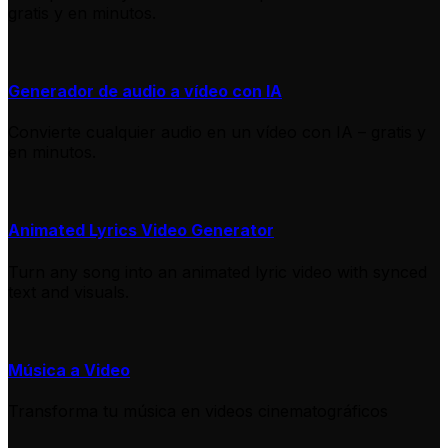
gratis y en minutos.
Generador de audio a vídeo con IA
Convierte cualquier audio en un vídeo con IA – gratis y
en minutos.
Animated Lyrics Video Generator
Turn any song into an animated lyric video with synced
text and visuals.
Música a Video
Transforma tu música en videos cinematográficos