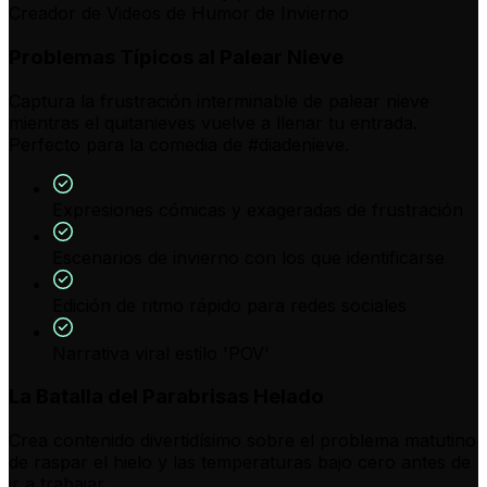
Creador de Videos de Humor de Invierno
Problemas Típicos al Palear Nieve
Captura la frustración interminable de palear nieve
mientras el quitanieves vuelve a llenar tu entrada.
Perfecto para la comedia de #diadenieve.
Expresiones cómicas y exageradas de frustración
Escenarios de invierno con los que identificarse
Edición de ritmo rápido para redes sociales
Narrativa viral estilo 'POV'
La Batalla del Parabrisas Helado
Crea contenido divertidísimo sobre el problema matutino
de raspar el hielo y las temperaturas bajo cero antes de
ir a trabajar.