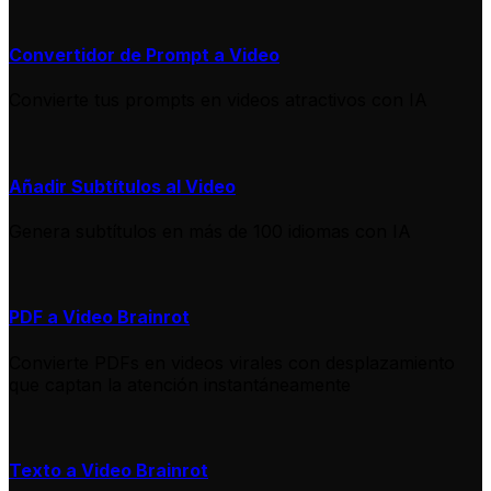
Convertidor de Prompt a Video
Convierte tus prompts en videos atractivos con IA
Añadir Subtítulos al Video
Genera subtítulos en más de 100 idiomas con IA
PDF a Video Brainrot
Convierte PDFs en videos virales con desplazamiento
que captan la atención instantáneamente
Texto a Video Brainrot