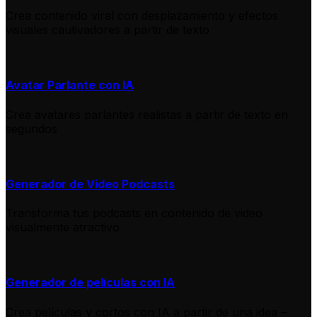
Crea contenido viral con desplazamiento y efectos
visuales cautivadores a partir de texto
Avatar Parlante con IA
Crea avatares parlantes realistas a partir de texto en
segundos
Generador de Video Podcasts
Transforma tus podcasts en contenido de video
visualmente atractivo
Generador de películas con IA
Crea películas y cortos con IA a partir de una idea –