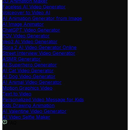
2D Animation Maker
Faceless AI Video Generator
Voiceover to Video AI
AI Animation Generator from Image
AI Image Animator
ChatGPT Video Generator
POV Video Generator
Veo3 AI Video Generator
Sora 2 AI Video Generator Online
Street Interview Video Generator
ASMR Generator
AI Superhero Generator
AI Cat Video Generator
AI Dog Video Generator
AI Animal Video Generator
Motion Graphics Video
Text to Video
Personalized Video Message for Kids
Kids Drawing Animation
AI Valentine Video Generator
AI Video Selfie Maker
FAQ