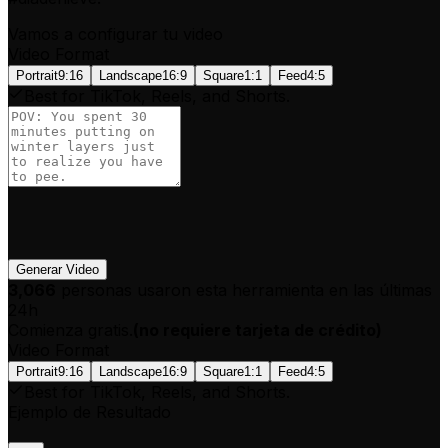
Vamos a configurar tu video
Video Format
Portrait
9:16
Landscape
16:9
Square
1:1
Feed
4:5
Best for TikTok, Reels, and Shorts.
Generar Video
3,066
personas usaron esta herramienta en las últimas
24h
Comienza gratis.
(
no requiere tarjeta de crédito
)
Video Format
Portrait
9:16
Landscape
16:9
Square
1:1
Feed
4:5
Best for TikTok, Reels, and Shorts.
Ejemplo de Resultado