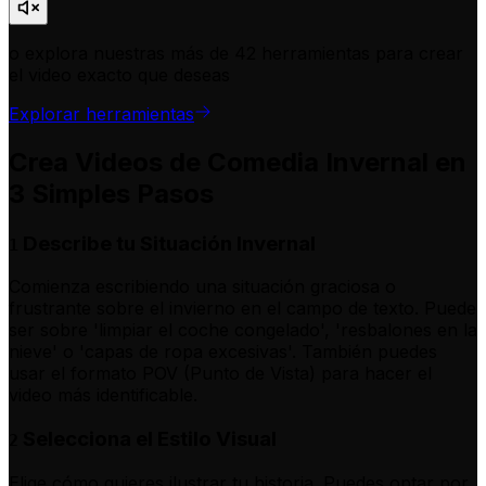
o explora nuestras más de 42 herramientas para crear
el video exacto que deseas
Explorar herramientas
Crea Videos de Comedia Invernal en
3 Simples Pasos
Describe tu Situación Invernal
1
Comienza escribiendo una situación graciosa o
frustrante sobre el invierno en el campo de texto. Puede
ser sobre 'limpiar el coche congelado', 'resbalones en la
nieve' o 'capas de ropa excesivas'. También puedes
usar el formato POV (Punto de Vista) para hacer el
video más identificable.
Selecciona el Estilo Visual
2
Elige cómo quieres ilustrar tu historia. Puedes optar por