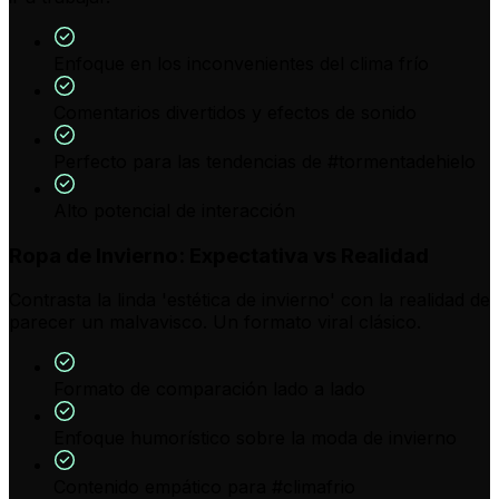
Enfoque en los inconvenientes del clima frío
Comentarios divertidos y efectos de sonido
Perfecto para las tendencias de #tormentadehielo
Alto potencial de interacción
Ropa de Invierno: Expectativa vs Realidad
Contrasta la linda 'estética de invierno' con la realidad de
parecer un malvavisco. Un formato viral clásico.
Formato de comparación lado a lado
Enfoque humorístico sobre la moda de invierno
Contenido empático para #climafrio