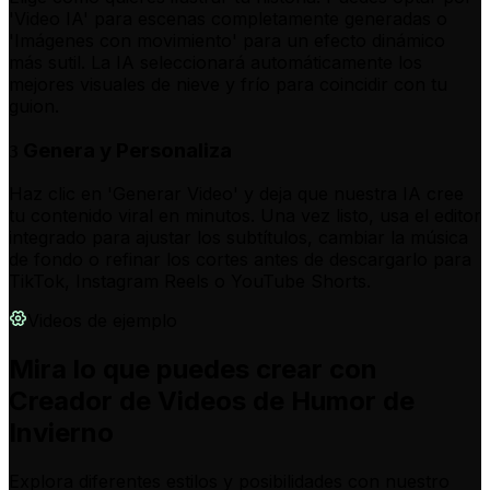
'Video IA' para escenas completamente generadas o
'Imágenes con movimiento' para un efecto dinámico
más sutil. La IA seleccionará automáticamente los
mejores visuales de nieve y frío para coincidir con tu
guion.
Genera y Personaliza
3
Haz clic en 'Generar Video' y deja que nuestra IA cree
tu contenido viral en minutos. Una vez listo, usa el editor
integrado para ajustar los subtítulos, cambiar la música
de fondo o refinar los cortes antes de descargarlo para
TikTok, Instagram Reels o YouTube Shorts.
Videos de ejemplo
Mira lo que puedes crear con
Creador de Videos de Humor de
Invierno
Explora diferentes estilos y posibilidades con nuestro