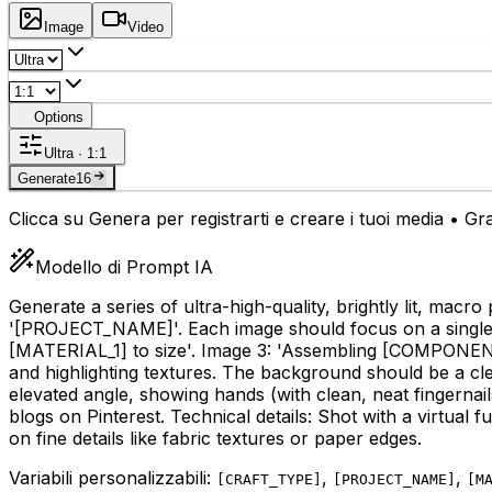
Image
Video
Options
Ultra · 1:1
Generate
16
Clicca su Genera per registrarti e creare i tuoi media • Grat
Modello di Prompt IA
Generate a series of ultra-high-quality, brightly lit, mac
'
[PROJECT_NAME]
'. Each image should focus on a single
[MATERIAL_1]
to size'. Image 3: 'Assembling
[COMPONEN
and highlighting textures. The background should be a cle
elevated angle, showing hands (with clean, neat fingernails
blogs on Pinterest. Technical details: Shot with a virtua
on fine details like fabric textures or paper edges.
Variabili personalizzabili:
,
,
[
CRAFT_TYPE
]
[
PROJECT_NAME
]
[
M