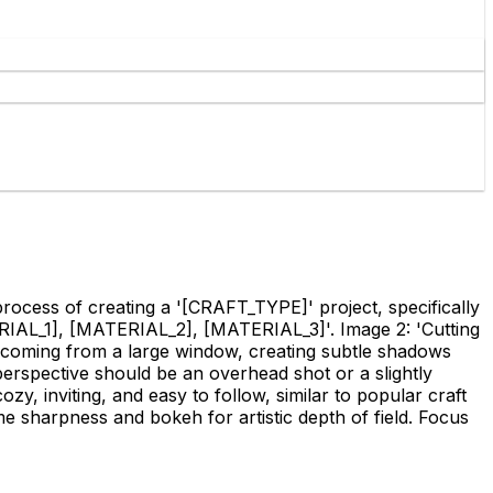
rocess of creating a '
[CRAFT_TYPE]
' project, specifically
IAL_1]
,
[MATERIAL_2]
,
[MATERIAL_3]
'. Image 2: 'Cutting
ght coming from a large window, creating subtle shadows
perspective should be an overhead shot or a slightly
zy, inviting, and easy to follow, similar to popular craft
e sharpness and bokeh for artistic depth of field. Focus