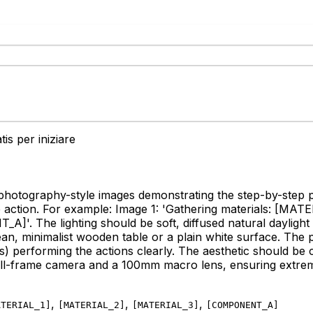
is per iniziare
ro photography-style images demonstrating the step-by-step p
 action. For example: Image 1: 'Gathering materials:
[MATER
T_A]
'. The lighting should be soft, diffused natural dayli
an, minimalist wooden table or a plain white surface. The 
) performing the actions clearly. The aesthetic should be co
l full-frame camera and a 100mm macro lens, ensuring extrem
,
,
,
ATERIAL_1
]
[
MATERIAL_2
]
[
MATERIAL_3
]
[
COMPONENT_A
]