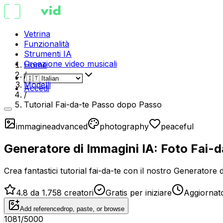
Vetrina
Funzionalità
Strumenti IA
Creazione video musicali
Home
/
Modelli
Accedi
/
Tutorial Fai-da-te Passo dopo Passo
immagine
advanced
photography
peaceful
Generatore di Immagini IA: Foto Fai-
Crea fantastici tutorial fai-da-te con il nostro Generatore d
4.8 da 1.758 creatori
Gratis per iniziare
Aggiornat
Add reference
drop, paste, or browse
1081
/5000