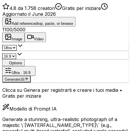
4.8 da 1.758 creatori
Gratis per iniziare
Aggiornato il June 2026
Add reference
drop, paste, or browse
1100
/5000
Image
Video
Options
Ultra · 16:9
Generate
16
Clicca su Genera per registrarti e creare i tuoi media •
Gratis per iniziare
Modello di Prompt IA
Generate a stunning, ultra-realistic photograph of a
majestic \`
[WATERFALL_NAME_OR_TYPE]
\` (e.g.,
powerful multi-tiered waterfall, secluded jungle cascade)