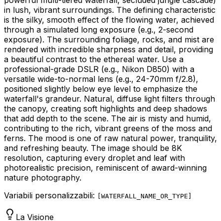
in lush, vibrant surroundings. The defining characteristic
is the silky, smooth effect of the flowing water, achieved
through a simulated long exposure (e.g., 2-second
exposure). The surrounding foliage, rocks, and mist are
rendered with incredible sharpness and detail, providing
a beautiful contrast to the ethereal water. Use a
professional-grade DSLR (e.g., Nikon D850) with a
versatile wide-to-normal lens (e.g., 24-70mm f/2.8),
positioned slightly below eye level to emphasize the
waterfall's grandeur. Natural, diffuse light filters through
the canopy, creating soft highlights and deep shadows
that add depth to the scene. The air is misty and humid,
contributing to the rich, vibrant greens of the moss and
ferns. The mood is one of raw natural power, tranquility,
and refreshing beauty. The image should be 8K
resolution, capturing every droplet and leaf with
photorealistic precision, reminiscent of award-winning
nature photography.
Variabili personalizzabili:
[
WATERFALL_NAME_OR_TYPE
]
La Visione