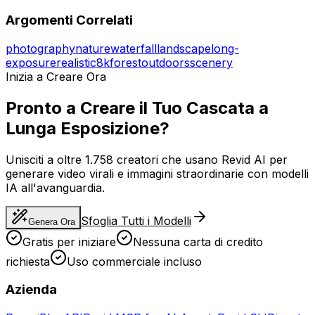
Argomenti Correlati
photography
nature
waterfall
landscape
long-
exposure
realistic
8k
forest
outdoors
scenery
Inizia a Creare Ora
Pronto a Creare il Tuo Cascata a
Lunga Esposizione?
Unisciti a oltre 1.758 creatori che usano Revid AI per
generare video virali e immagini straordinarie con modelli
IA all'avanguardia.
Sfoglia Tutti i Modelli
Genera Ora
Gratis per iniziare
Nessuna carta di credito
richiesta
Uso commerciale incluso
Azienda