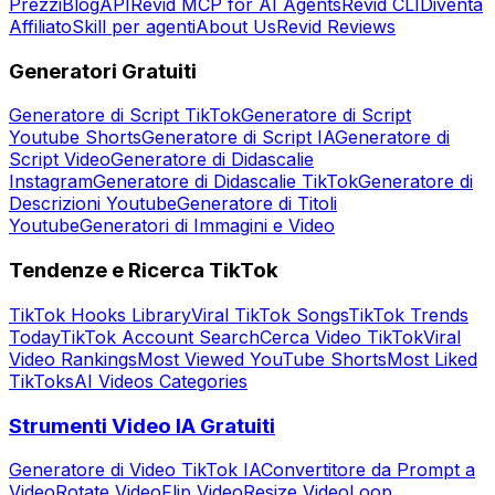
Prezzi
Blog
API
Revid MCP for AI Agents
Revid CLI
Diventa
Affiliato
Skill per agenti
About Us
Revid Reviews
Generatori Gratuiti
Generatore di Script TikTok
Generatore di Script
Youtube Shorts
Generatore di Script IA
Generatore di
Script Video
Generatore di Didascalie
Instagram
Generatore di Didascalie TikTok
Generatore di
Descrizioni Youtube
Generatore di Titoli
Youtube
Generatori di Immagini e Video
Tendenze e Ricerca TikTok
TikTok Hooks Library
Viral TikTok Songs
TikTok Trends
Today
TikTok Account Search
Cerca Video TikTok
Viral
Video Rankings
Most Viewed YouTube Shorts
Most Liked
TikToks
AI Videos Categories
Strumenti Video IA Gratuiti
Generatore di Video TikTok IA
Convertitore da Prompt a
Video
Rotate Video
Flip Video
Resize Video
Loop