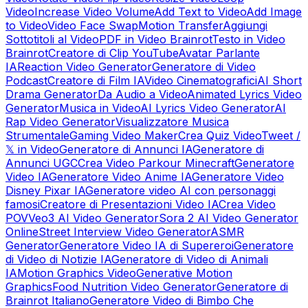
Video
Increase Video Volume
Add Text to Video
Add Image
to Video
Video Face Swap
Motion Transfer
Aggiungi
Sottotitoli al Video
PDF in Video Brainrot
Testo in Video
Brainrot
Creatore di Clip YouTube
Avatar Parlante
IA
Reaction Video Generator
Generatore di Video
Podcast
Creatore di Film IA
Video Cinematografici
AI Short
Drama Generator
Da Audio a Video
Animated Lyrics Video
Generator
Musica in Video
AI Lyrics Video Generator
AI
Rap Video Generator
Visualizzatore Musica
Strumentale
Gaming Video Maker
Crea Quiz Video
Tweet /
𝕏 in Video
Generatore di Annunci IA
Generatore di
Annunci UGC
Crea Video Parkour Minecraft
Generatore
Video IA
Generatore Video Anime IA
Generatore Video
Disney Pixar IA
Generatore video AI con personaggi
famosi
Creatore di Presentazioni Video IA
Crea Video
POV
Veo3 AI Video Generator
Sora 2 AI Video Generator
Online
Street Interview Video Generator
ASMR
Generator
Generatore Video IA di Supereroi
Generatore
di Video di Notizie IA
Generatore di Video di Animali
IA
Motion Graphics Video
Generative Motion
Graphics
Food Nutrition Video Generator
Generatore di
Brainrot Italiano
Generatore Video di Bimbo Che