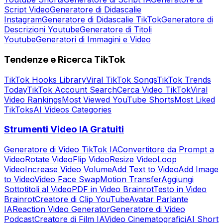
Script Video
Generatore di Didascalie
Instagram
Generatore di Didascalie TikTok
Generatore di
Descrizioni Youtube
Generatore di Titoli
Youtube
Generatori di Immagini e Video
Tendenze e Ricerca TikTok
TikTok Hooks Library
Viral TikTok Songs
TikTok Trends
Today
TikTok Account Search
Cerca Video TikTok
Viral
Video Rankings
Most Viewed YouTube Shorts
Most Liked
TikToks
AI Videos Categories
Strumenti Video IA Gratuiti
Generatore di Video TikTok IA
Convertitore da Prompt a
Video
Rotate Video
Flip Video
Resize Video
Loop
Video
Increase Video Volume
Add Text to Video
Add Image
to Video
Video Face Swap
Motion Transfer
Aggiungi
Sottotitoli al Video
PDF in Video Brainrot
Testo in Video
Brainrot
Creatore di Clip YouTube
Avatar Parlante
IA
Reaction Video Generator
Generatore di Video
Podcast
Creatore di Film IA
Video Cinematografici
AI Short