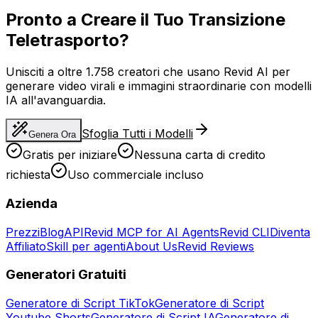
Pronto a Creare il Tuo Transizione
Teletrasporto?
Unisciti a oltre 1.758 creatori che usano Revid AI per
generare video virali e immagini straordinarie con modelli
IA all'avanguardia.
Sfoglia Tutti i Modelli
Genera Ora
Gratis per iniziare
Nessuna carta di credito
richiesta
Uso commerciale incluso
Azienda
Prezzi
Blog
API
Revid MCP for AI Agents
Revid CLI
Diventa
Affiliato
Skill per agenti
About Us
Revid Reviews
Generatori Gratuiti
Generatore di Script TikTok
Generatore di Script
Youtube Shorts
Generatore di Script IA
Generatore di