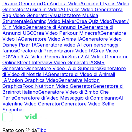
Drama Generator
Da Audio a Video
Animated Lyrics Video
Generator
Musica in Video
AI Lyrics Video Generator
AI
Rap Video Generator
Visualizzatore Musica
Strumentale
Gaming Video Maker
Crea Quiz Video
Tweet /
𝕏 in Video
Generatore di Annunci IA
Generatore di
Annunci UGC
Crea Video Parkour Minecraft
Generatore
Video IA
Generatore Video Anime IA
Generatore Video
Disney Pixar IA
Generatore video AI con personaggi
famosi
Creatore di Presentazioni Video IA
Crea Video
POV
Veo3 AI Video Generator
Sora 2 AI Video Generator
Online
Street Interview Video Generator
ASMR
Generator
Generatore Video IA di Supereroi
Generatore
di Video di Notizie IA
Generatore di Video di Animali
IA
Motion Graphics Video
Generative Motion
Graphics
Food Nutrition Video Generator
Generatore di
Brainrot Italiano
Generatore Video di Bimbo Che
Parla
Generatore di Video Messaggio di Compleanno
AI
Valentine Video Generator
Generatore Video Selfie
Snapchat
Fatto con 💚 da
Tibo