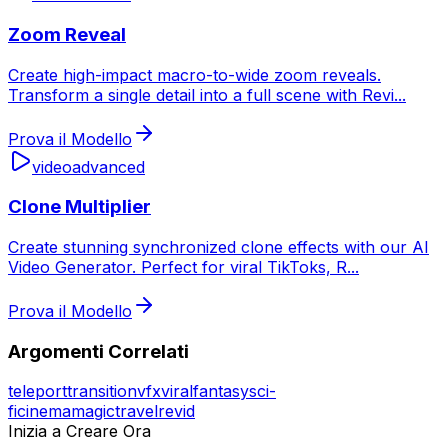
Zoom Reveal
Create high-impact macro-to-wide zoom reveals.
Transform a single detail into a full scene with Revi
...
Prova il Modello
video
advanced
Clone Multiplier
Create stunning synchronized clone effects with our AI
Video Generator. Perfect for viral TikToks, R
...
Prova il Modello
Argomenti Correlati
teleport
transition
vfx
viral
fantasy
sci-
fi
cinema
magic
travel
revid
Inizia a Creare Ora