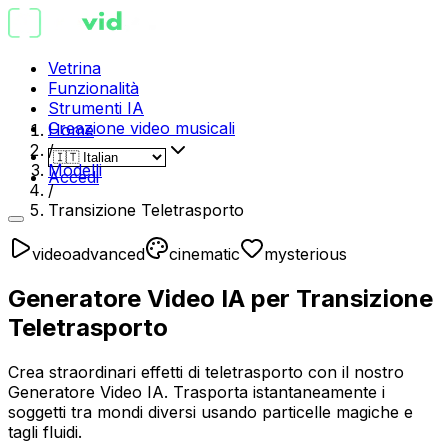
Vetrina
Funzionalità
Strumenti IA
Creazione video musicali
Home
/
Modelli
Accedi
/
Transizione Teletrasporto
video
advanced
cinematic
mysterious
Generatore Video IA per Transizione
Teletrasporto
Crea straordinari effetti di teletrasporto con il nostro
Generatore Video IA. Trasporta istantaneamente i
soggetti tra mondi diversi usando particelle magiche e
tagli fluidi.