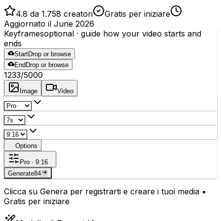
4.8 da 1.758 creatori
Gratis per iniziare
Aggiornato il June 2026
Keyframes
optional
· guide how your video starts and
ends
Start
Drop or browse
End
Drop or browse
1233
/5000
Image
Video
Options
Pro · 9:16
Generate
84
Clicca su Genera per registrarti e creare i tuoi media •
Gratis per iniziare