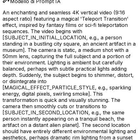
Modello di Prompt IA
An enchanting and seamless 4K vertical video (9:16
aspect ratio) featuring a magical 'Teleport Transition'
effect, inspired by fantasy films or sci-fi teleportation
sequences. The video begins with
[SUBJECT_IN_INITIAL_LOCATION, e.g., a person
standing in a bustling city square, an ancient artifact in a
museum]
. The camera is static, a medium shot with a
50mm lens, capturing the full subject and a portion of
their environment. Lighting is ambient but carefully
balanced, perhaps with subtle practical lights adding
depth. Suddenly, the subject begins to shimmer, distort,
or disintegrate into
[MAGICAL_EFFECT_PARTICLE_STYLE, e.g., sparkling
energy, digital pixels, swirling smoke]
. This
transformation is quick and visually stunning. The
camera then smoothly cuts or transitions to
[SUBJECT_IN_SECOND_LOCATION, e.g., the same
person instantly appearing on a tranquil beach, the
artifact on a distant alien planet]
. The second location
should have entirely different environmental lighting and
aesthetics, perhaps dramatic rim lighting from a sunset