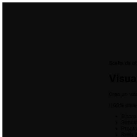
Scelto da ol
Visua
Crea un vide
Il 68% dell
Sincro
Sottoti
Pronto
Reels 