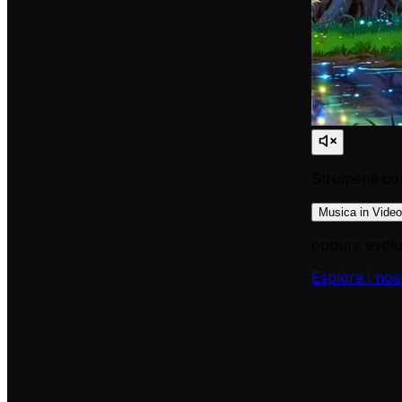
Strumenti cor
Musica in Video
oppure esplor
Esplora i nos