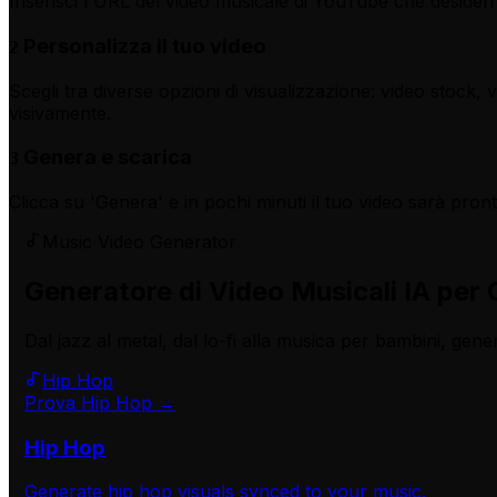
Inserisci l'URL del video musicale di YouTube che desideri
Personalizza il tuo video
2
Scegli tra diverse opzioni di visualizzazione: video stock
visivamente.
Genera e scarica
3
Clicca su 'Genera' e in pochi minuti il tuo video sarà pro
Music Video Generator
Generatore di Video Musicali IA per 
Dal jazz al metal, dal lo-fi alla musica per bambini, gene
Hip Hop
Prova Hip Hop →
Hip Hop
Generate
hip hop
visuals synced to your music.