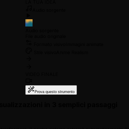
LA TUA IDEA
Audio sorgente
Audio sorgente
File audio originale
Formato visivo
Immagini animate
Stile visivo
Anime Realism
VIDEO FINALE
Prova questo strumento
ualizzazioni in 3 semplici passaggi