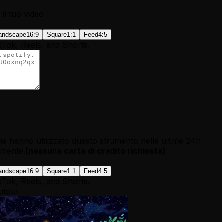
il tuo video
andscape
16:9
Square
1:1
Feed
4:5
kTok, Reels, and Shorts.
e hanno utilizzato questo strumento nelle ultime 24h
tamente.
(
nessuna carta di credito richiesta
)
andscape
16:9
Square
1:1
Feed
4:5
kTok, Reels, and Shorts.
utput