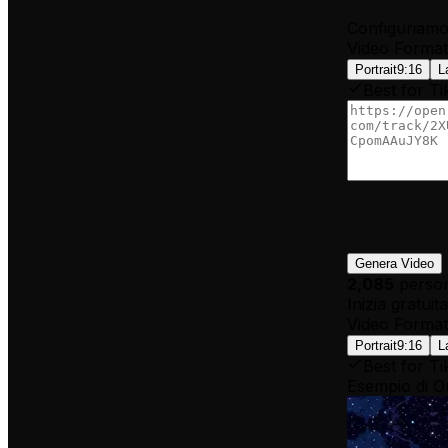
Configuriamo 
Video Format
Portrait
9:16
L
Best for Ti
Genera Video
2,085
person
Inizia gratui
Video Format
Portrait
9:16
L
Best for Ti
Esempio di O