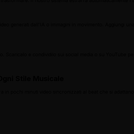
 trasformare. Il nostro sistema estrarrà automaticamente l'
, video generati dall'IA o immagini in movimento. Aggiungi u
nto. Scaricalo e condividilo sui social media o su YouTube p
Ogni Stile Musicale
ra in pochi minuti video sincronizzati al beat che si adattano