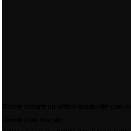
Come creare un video musicale con vis
Incolla il link YouTube
1