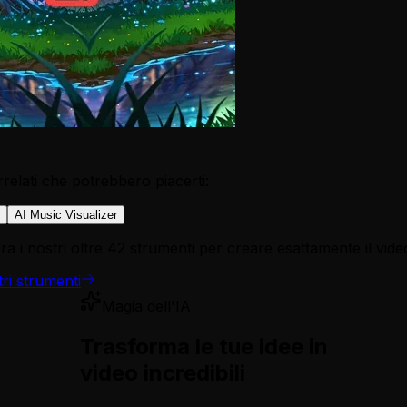
relati che potrebbero piacerti:
AI Music Visualizer
a i nostri oltre 42 strumenti per creare esattamente il vide
tri strumenti
Magia dell'IA
Trasforma le tue idee in
video incredibili