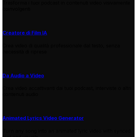
Trasforma i tuoi podcast in contenuti video visivamente
coinvolgenti
Creatore di Film IA
Crea video di qualità professionale dal testo, senza
necessità di riprese
Da Audio a Video
Crea video accattivanti dai tuoi podcast, interviste o altri
contenuti audio
Animated Lyrics Video Generator
Turn any song into an animated lyric video with synced
text and visuals.