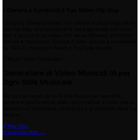
Genera e Condividi il Tuo Video Hip Hop
3
Clicca su “Genera Video”: l’IA creerà musica originale in
stile hip hop, sincronizzerà la voce generata con i tuoi
testi e produrrà un video con visual dinamici, sottotitoli
animati e transizioni. Scarica il video pronto e condividilo
su TikTok, Instagram Reels o YouTube Shorts.
Music Video Generator
Generatore di Video Musicali IA per
Ogni Stile Musicale
Dal jazz al metal, dal lo-fi alla musica per bambini,
genera in pochi minuti video sincronizzati a ritmo che si
adattano all'atmosfera, all'energia e al pubblico della tua
musica.
Hip Hop
Prova Hip Hop →