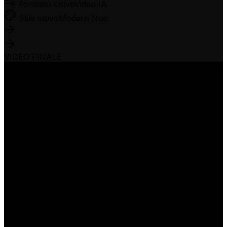
Formato visivo
Video IA
Stile visivo
Modern Noir
VIDEO FINALE