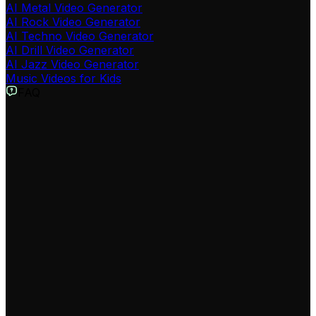
AI Metal Video Generator
AI Rock Video Generator
AI Techno Video Generator
AI Drill Video Generator
AI Jazz Video Generator
Music Videos for Kids
FAQ
Cos’è l’AI Hip Hop Video Generator di Revid?
L’AI Hip Hop Video Generator è uno strumento
avanzato che consente di trasformare semplicemente i
tuoi testi rap in veri video musicali hip hop. L’IA crea
beat originali, genera la voce rap e produce un video
con visual urban e animazioni, tutto in automatico.
Ideale per beatmaker, rapper, content creator e
appassionati di musica urban.