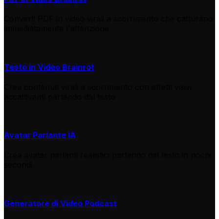
Converti PDF in video virali a scorrimento che catturano
immediatamente l'attenzione
Testo in Video Brainrot
Crea contenuti virali a scorrimento con effetti visivi
accattivanti partendo dal testo
Avatar Parlante IA
Crea avatar parlanti realistici partendo dal testo in pochi
secondi
Generatore di Video Podcast