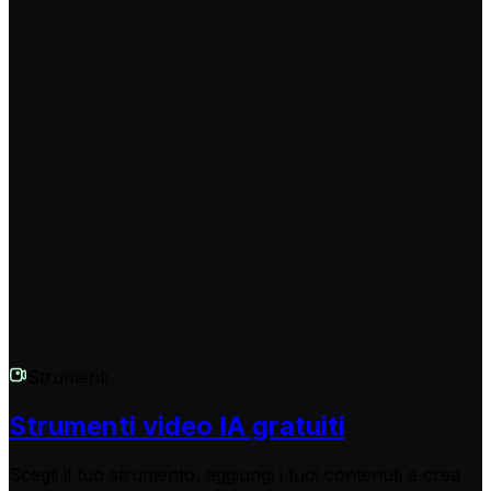
pubblicarlo dove vuoi, senza watermark, per far
crescere la tua audience.
Cosa fare se ho bisogno di assistenza o supporto?
Il team di Revid AI è sempre disponibile! Per domande,
problemi o richieste particolari, scrivi a
hello@revid.ai
.
Riceverai supporto rapido e dedicato per ogni esigenza
relativa alla creazione di video musicali hip hop con IA.
Strumenti
Strumenti video IA gratuiti
Scegli il tuo strumento, aggiungi i tuoi contenuti e crea