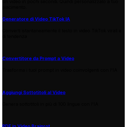
un video in pochi secondi. Quindi personalizzalo a tuo
piacimento.
Generatore di Video TikTok IA
Converti istantaneamente il testo in video TikTok virali e
di tendenza
Convertitore da Prompt a Video
Trasforma i tuoi prompt in video coinvolgenti con l'IA
Aggiungi Sottotitoli al Video
Genera sottotitoli in più di 100 lingue con l'IA
PDF in Video Brainrot