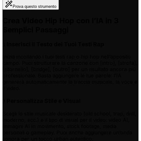
Prova questo strumento
Crea Video Hip Hop con l’IA in 3
Semplici Passaggi
Inserisci il Testo dei Tuoi Testi Rap
1
Inizia incollando i tuoi testi rap o hip hop nell’apposito
campo. Puoi strutturare la canzone con [intro], [strofa],
[ritornello], [bridge], [outro] per un risultato ancora più
professionale. Basta aggiungere le tue parole: l’IA
genererà automaticamente la traccia musicale, la voce e
il video.
Personalizza Stile e Visual
2
Scegli lo stile musicale desiderato (old school, trap, drill,
moderno, ecc.) e il tipo di visual per il video: video AI,
immagini AI in movimento, stock footage, media
personali o gameplay. Puoi anche aggiungere un’onda
sonora per un tocco urban autentico.