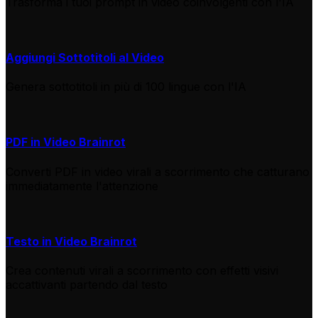
Trasforma i tuoi prompt in video coinvolgenti con l'IA
Aggiungi Sottotitoli al Video
Genera sottotitoli in più di 100 lingue con l'IA
PDF in Video Brainrot
Converti PDF in video virali a scorrimento che catturano
immediatamente l'attenzione
Testo in Video Brainrot
Crea contenuti virali a scorrimento con effetti visivi
accattivanti partendo dal testo