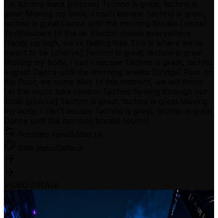
I'm turning back [chorus] Techno is great, techno is
great Moving my body, I can't escape Techno is great,
techno is great Dance until the morning breaks [verse]
Synthesizers fill the air Electric pulses everywhere
Hands up high, we're feeling free This is where we're
meant to be [chorus] Techno is great, techno is great
Moving my body, I can't escape Techno is great, techno
is great Dance until the morning breaks [bridge] Four on
the floor, we come alive In this moment, we will thrive
Let the music take control Techno flowing through our
souls [chorus] Techno is great, techno is great Moving
my body, I can't escape Techno is great, techno is great
Dance until the morning breaks [outro]
Formato visivo
Video IA
Stile visivo
Default
VIDEO FINALE