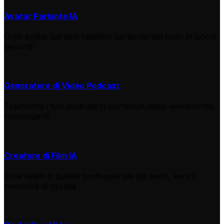
Avatar Parlante IA
Crea avatar parlanti realistici partendo dal testo in pochi
secondi
Generatore di Video Podcast
Trasforma i tuoi podcast in contenuti video visivamente
coinvolgenti
Creatore di Film IA
Crea video di qualità professionale dal testo, senza
necessità di riprese