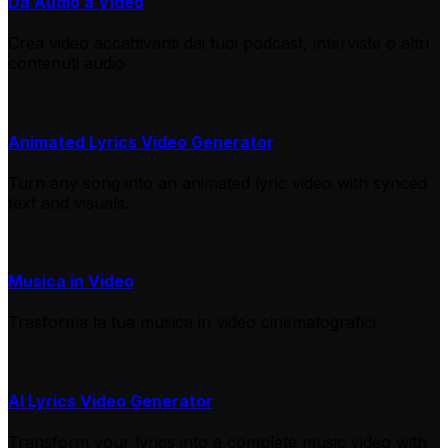
Da Audio a Video
Crea video accattivanti dai tuoi podcast, interviste o altri
contenuti audio
Animated Lyrics Video Generator
Turn any song into an animated lyric video with synced
text and visuals.
Musica in Video
Trasforma la tua musica in video cinematografici
AI Lyrics Video Generator
Transform your lyrics into a complete music video with