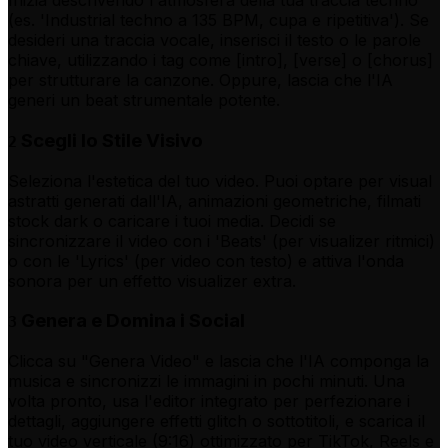
Inizia descrivendo l'atmosfera della tua traccia techno
(es. 'Industrial techno a 135 BPM, cupa e ripetitiva'). Se
desideri una traccia vocale, inserisci il testo o le parole
chiave, utilizzando i tag come [intro], [verse] o [chorus]
per strutturare la canzone. Oppure, lascia che l'IA
generi un beat strumentale potente.
Scegli lo Stile Visivo
2
Seleziona l'estetica del tuo video. Puoi optare per visual
astratti generati dall'IA, animazioni geometriche, filmati
stock dark o caricare i tuoi media. Decidi se
sincronizzare il video con i 'Beats' (per visualizer ritmici)
o con le 'Lyrics' (per video con testo) e attiva l'onda
sonora per un effetto visualizer extra.
Genera e Domina i Social
3
Clicca su "Genera Video" e lascia che l'IA componga la
musica e sincronizzi le immagini in pochi minuti. Una
volta pronto, usa l'editor integrato per perfezionare i
dettagli, aggiungere effetti glitch o sottotitoli, e scarica il
tuo video verticale (9:16) ottimizzato per TikTok, Reels e