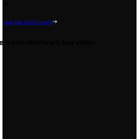
AI
Vedi tutti gli strumenti
 e condividere il tuo video
e e ti aiuta ad adattarle per i tuoi video, senza problemi.