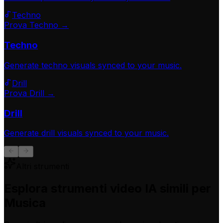
Techno
Prova Techno →
Techno
Generate
techno
visuals synced to your music.
Drill
Prova Drill →
Drill
Generate
drill
visuals synced to your music.
Altri strumenti
Esplora strumenti video IA simili per
Musica