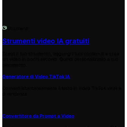
Strumenti
Strumenti video IA gratuiti
Scegli il tuo strumento, aggiungi i tuoi contenuti e crea
un video in pochi secondi. Quindi personalizzalo a tuo
piacimento.
Generatore di Video TikTok IA
Converti istantaneamente il testo in video TikTok virali e
di tendenza
Convertitore da Prompt a Video