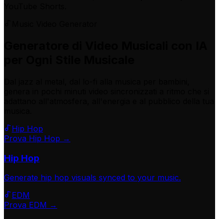
YouTube Shorts.
Music Video Generator
Generatore di Video Musicali con IA
per Ogni Stile Musicale
Dal jazz al metal, dal lo-fi alla musica per bambini,
genera in pochi minuti video sincronizzati a ritmo che si
adattano all'atmosfera, all'energia e al pubblico della tua
musica.
Hip Hop
Prova Hip Hop →
Hip Hop
Generate
hip hop
visuals synced to your music.
EDM
Prova EDM →