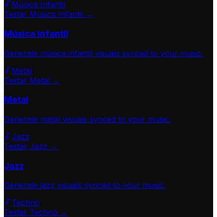
Música Infantil
Testar Música Infantil →
Música Infantil
Generate
música infantil
visuals synced to your music.
Metal
Testar Metal →
Metal
Generate
metal
visuals synced to your music.
Jazz
Testar Jazz →
Jazz
Generate
jazz
visuals synced to your music.
Techno
Testar Techno →