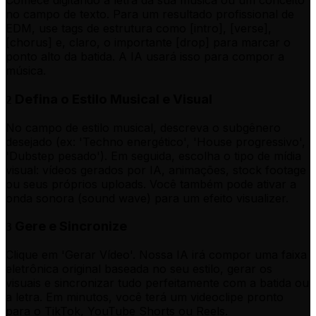
Comece digitando a letra da sua música ou um conceito
no campo de texto. Para um resultado profissional de
EDM, use tags de estrutura como [intro], [verse],
[chorus] e, claro, o importante [drop] para marcar o
ponto alto da batida. A IA usará isso para compor a
música.
Defina o Estilo Musical e Visual
2
No campo de estilo musical, descreva o subgênero
desejado (ex: 'Techno energético', 'House progressivo',
'Dubstep pesado'). Em seguida, escolha o tipo de mídia
visual: vídeos gerados por IA, animações, stock footage
ou seus próprios uploads. Você também pode ativar a
onda sonora (sound wave) para um efeito visualizer.
Gere e Sincronize
3
Clique em 'Gerar Vídeo'. Nossa IA irá compor uma faixa
eletrônica original baseada no seu estilo, gerar os
visuais e sincronizar tudo perfeitamente com a batida ou
a letra. Em minutos, você terá um videoclipe pronto
para o TikTok, YouTube Shorts ou Reels.