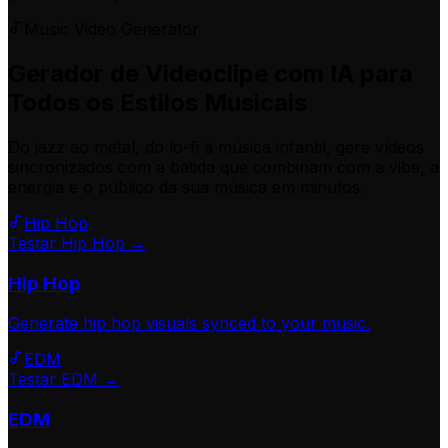
Music Video Generator
Gerador de Videoclipe com IA para
Todos os Estilos Musicais
Do jazz ao metal, do lo-fi à música infantil, gere vídeos
sincronizados com a batida que combinam com a vibe, a
energia e o público da sua música em minutos.
Hip Hop
Testar Hip Hop →
Hip Hop
Generate
hip hop
visuals synced to your music.
EDM
Testar EDM →
EDM