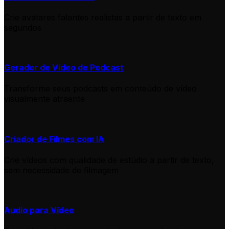
Crie avatares falantes realistas a partir de texto em
segundos
Gerador de Vídeo de Podcast
Transforme seus podcasts em conteúdo de vídeo
visualmente atraente
Criador de Filmes com IA
Crie vídeos com qualidade de estúdio a partir de texto,
sem necessidade de filmagem
Áudio para Vídeo