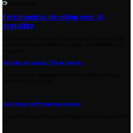
Ferramentas
Ferramentas de vídeo com IA
gratuitas
Escolha sua ferramenta, adicione seu conteúdo e crie
um vídeo em segundos. Em seguida, personalize-o ao
seu gosto.
Gerador de Vídeos TikTok com IA
Converta texto instantaneamente em vídeos virais e
tendência para TikTok
Conversor de Prompt para Vídeo
Transforme seus prompts em vídeos envolventes com
IA