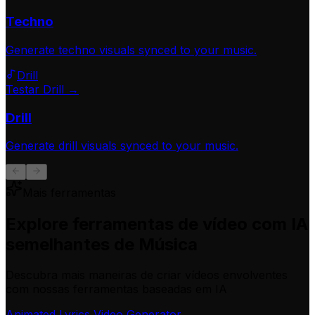
Techno
Generate
techno
visuals synced to your music.
Drill
Testar Drill →
Drill
Generate
drill
visuals synced to your music.
Mais ferramentas
Explore ferramentas de vídeo com IA
semelhantes de Música
Descubra mais maneiras de criar vídeos envolventes
com nossas ferramentas baseadas em IA
Animated Lyrics Video Generator