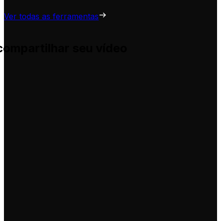
Ver todas as ferramentas
compartilhar seu vídeo
uda você a adaptá-las para seus próprios vídeos, sem comp