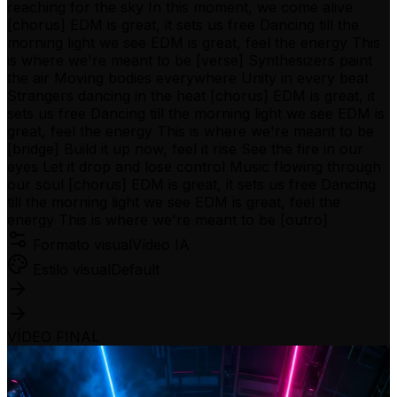
reaching for the sky In this moment, we come alive
[chorus] EDM is great, it sets us free Dancing till the
morning light we see EDM is great, feel the energy This
is where we're meant to be [verse] Synthesizers paint
the air Moving bodies everywhere Unity in every beat
Strangers dancing in the heat [chorus] EDM is great, it
sets us free Dancing till the morning light we see EDM is
great, feel the energy This is where we're meant to be
[bridge] Build it up now, feel it rise See the fire in our
eyes Let it drop and lose control Music flowing through
our soul [chorus] EDM is great, it sets us free Dancing
till the morning light we see EDM is great, feel the
energy This is where we're meant to be [outro]
Formato visual
Vídeo IA
Estilo visual
Default
VÍDEO FINAL