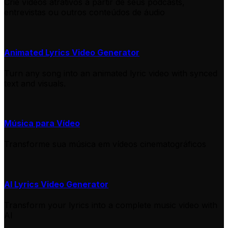
Crie vídeos atrativos a partir de seus podcasts,
entrevistas ou outros conteúdos de áudio
Animated Lyrics Video Generator
Turn any song into an animated lyric video with synced
text and visuals.
Música para Vídeo
Transforme sua música em vídeos cinematográficos
AI Lyrics Video Generator
Transform your lyrics into a complete music video with
AI