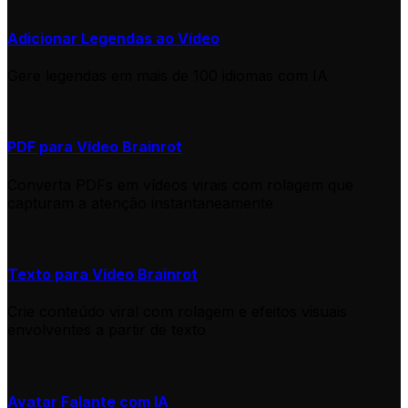
Adicionar Legendas ao Vídeo
Gere legendas em mais de 100 idiomas com IA
PDF para Vídeo Brainrot
Converta PDFs em vídeos virais com rolagem que
capturam a atenção instantaneamente
Texto para Vídeo Brainrot
Crie conteúdo viral com rolagem e efeitos visuais
envolventes a partir de texto
Avatar Falante com IA