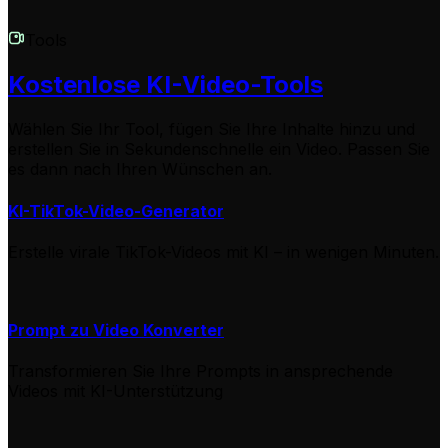
Tools
Kostenlose KI-Video-Tools
Wählen Sie Ihr Tool, fügen Sie Ihre Inhalte hinzu und
erstellen Sie in Sekundenschnelle ein Video. Passen Sie
es dann nach Ihren Wünschen an.
KI-TikTok-Video-Generator
Erstelle virale TikTok-Videos mit KI – in wenigen Minuten.
Prompt zu Video Konverter
Transformieren Sie Ihre Prompts in ansprechende
Videos mit KI-Unterstützung