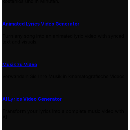
kostenlos und in Minuten.
Animated Lyrics Video Generator
Turn any song into an animated lyric video with synced
text and visuals.
Musik zu Video
Verwandeln Sie Ihre Musik in kinematografische Videos
AI Lyrics Video Generator
Transform your lyrics into a complete music video with
AI