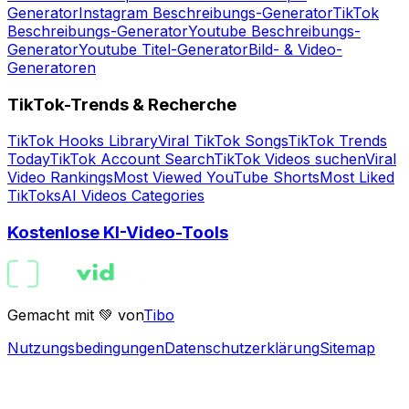
Generator
Instagram Beschreibungs-Generator
TikTok
Beschreibungs-Generator
Youtube Beschreibungs-
Generator
Youtube Titel-Generator
Bild- & Video-
Generatoren
TikTok-Trends & Recherche
TikTok Hooks Library
Viral TikTok Songs
TikTok Trends
Today
TikTok Account Search
TikTok Videos suchen
Viral
Video Rankings
Most Viewed YouTube Shorts
Most Liked
TikToks
AI Videos Categories
Kostenlose KI-Video-Tools
Gemacht mit 💚 von
Tibo
Nutzungsbedingungen
Datenschutzerklärung
Sitemap