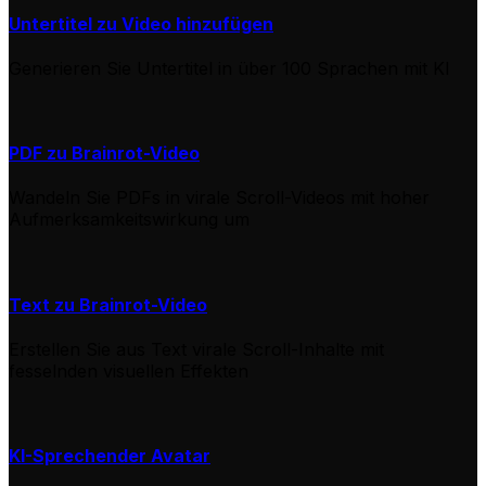
Untertitel zu Video hinzufügen
Generieren Sie Untertitel in über 100 Sprachen mit KI
PDF zu Brainrot-Video
Wandeln Sie PDFs in virale Scroll-Videos mit hoher
Aufmerksamkeitswirkung um
Text zu Brainrot-Video
Erstellen Sie aus Text virale Scroll-Inhalte mit
fesselnden visuellen Effekten
KI-Sprechender Avatar