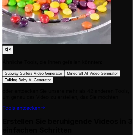
Ähnliche Tools, die Ihnen gefallen könnten:
Subway Surfers Video Generator
Minecraft AI Video Generator
Talking Baby AI Generator
oder entdecken Sie unsere mehr als 42 anderen Tools,
um genau das Video zu erstellen, das Sie möchten
Tools entdecken
Erstellen Sie beruhigende Videos in 3
einfachen Schritten