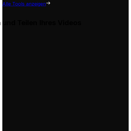
Alle Tools anzeigen
n und Teilen Ihres Videos
 hilft Ihnen, diese problemlos für Ihre eigenen Videos anz
tung
rieren