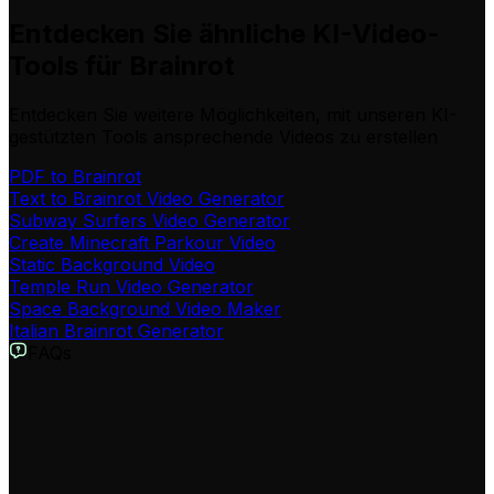
Entdecken Sie ähnliche KI-Video-
Tools für Brainrot
Entdecken Sie weitere Möglichkeiten, mit unseren KI-
gestützten Tools ansprechende Videos zu erstellen
PDF to Brainrot
Text to Brainrot Video Generator
Subway Surfers Video Generator
Create Minecraft Parkour Video
Static Background Video
Temple Run Video Generator
Space Background Video Maker
Italian Brainrot Generator
FAQs
Was ist der KI-Satisfying-Video-Generator?