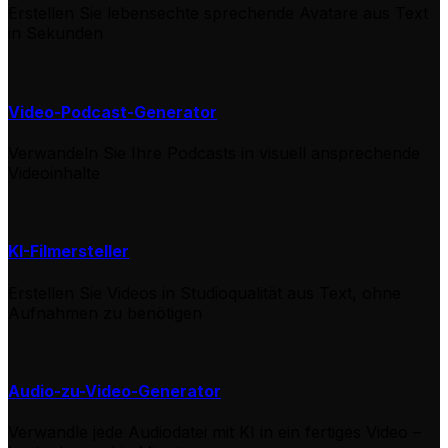
Erstellen Sie lebensechte sprechende Avatare aus Text
in Sekunden
Video-Podcast-Generator
Verwandeln Sie Ihre Podcasts in visuell ansprechende
Videoinhalte
KI-Filmersteller
Erstellen Sie Videos in Studioqualität aus Text, ohne
Aufnahmen zu benötigen
Audio-zu-Video-Generator
Verwandle jede Audiodatei mit KI in ein fertiges Video –