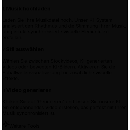
Musik hochladen
1
Laden Sie Ihre Musikdatei hoch. Unser KI-System
analysiert den Rhythmus und die Stimmung Ihrer Musik,
um perfekt synchronisierte visuelle Elemente zu
erstellen.
Stil auswählen
2
Wählen Sie zwischen Stockvideos, KI-generierten
Videos oder bewegten KI-Bildern. Aktivieren Sie die
Schallwellenvisualisierung für zusätzliche visuelle
Effekte.
Video generieren
3
Klicken Sie auf 'Generieren' und lassen Sie unsere KI
ein entspannendes Video erstellen, das perfekt mit Ihrer
Musik synchronisiert ist.
Weitere Tools