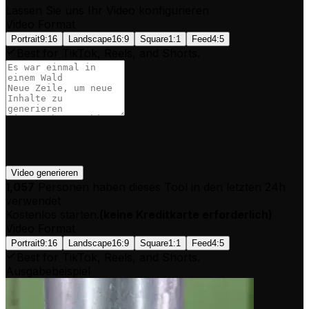
Lassen Sie uns Ihr Video konfigurieren
Video Format
Portrait
9:16
Landscape
16:9
Square
1:1
Feed
4:5
Best for TikTok, Reels, and Shorts.
Video generieren
1,057
Personen haben dieses Tool in den letzten 24h
verwendet
Kostenlos starten.
(
keine Kreditkarte erforderlich
)
Video Format
Portrait
9:16
Landscape
16:9
Square
1:1
Feed
4:5
Best for TikTok, Reels, and Shorts.
Ausgabebeispiel