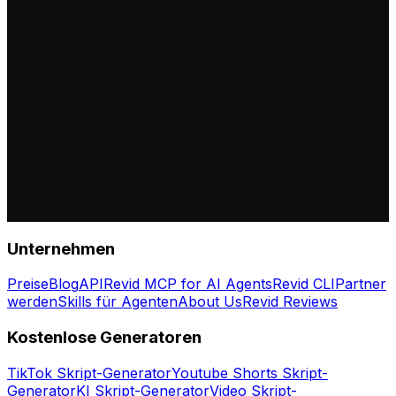
Unternehmen
Preise
Blog
API
Revid MCP for AI Agents
Revid CLI
Partner
werden
Skills für Agenten
About Us
Revid Reviews
Kostenlose Generatoren
TikTok Skript-Generator
Youtube Shorts Skript-
Generator
KI Skript-Generator
Video Skript-