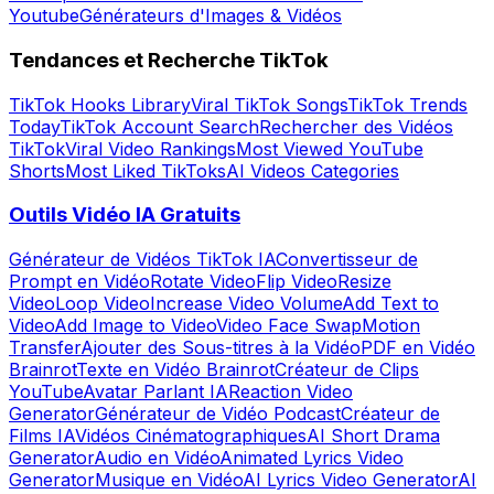
Youtube
Générateurs d'Images & Vidéos
Tendances et Recherche TikTok
TikTok Hooks Library
Viral TikTok Songs
TikTok Trends
Today
TikTok Account Search
Rechercher des Vidéos
TikTok
Viral Video Rankings
Most Viewed YouTube
Shorts
Most Liked TikToks
AI Videos Categories
Outils Vidéo IA Gratuits
Générateur de Vidéos TikTok IA
Convertisseur de
Prompt en Vidéo
Rotate Video
Flip Video
Resize
Video
Loop Video
Increase Video Volume
Add Text to
Video
Add Image to Video
Video Face Swap
Motion
Transfer
Ajouter des Sous-titres à la Vidéo
PDF en Vidéo
Brainrot
Texte en Vidéo Brainrot
Créateur de Clips
YouTube
Avatar Parlant IA
Reaction Video
Generator
Générateur de Vidéo Podcast
Créateur de
Films IA
Vidéos Cinématographiques
AI Short Drama
Generator
Audio en Vidéo
Animated Lyrics Video
Generator
Musique en Vidéo
AI Lyrics Video Generator
AI