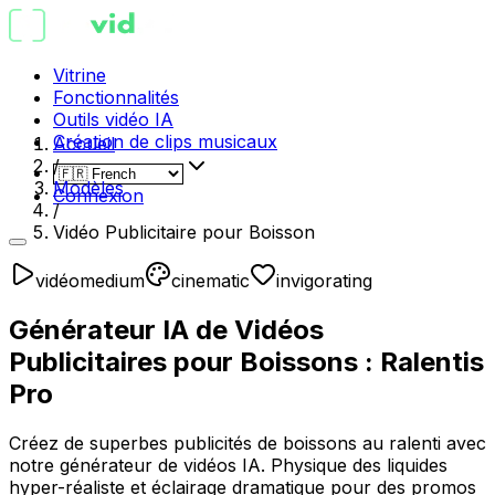
Vitrine
Fonctionnalités
Outils vidéo IA
Création de clips musicaux
Accueil
/
Modèles
Connexion
/
Vidéo Publicitaire pour Boisson
vidéo
medium
cinematic
invigorating
Générateur IA de Vidéos
Publicitaires pour Boissons : Ralentis
Pro
Créez de superbes publicités de boissons au ralenti avec
notre générateur de vidéos IA. Physique des liquides
hyper-réaliste et éclairage dramatique pour des promos