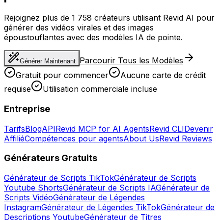
Rejoignez plus de 1 758 créateurs utilisant Revid AI pour
générer des vidéos virales et des images
époustouflantes avec des modèles IA de pointe.
Parcourir Tous les Modèles
Générer Maintenant
Gratuit pour commencer
Aucune carte de crédit
requise
Utilisation commerciale incluse
Entreprise
Tarifs
Blog
API
Revid MCP for AI Agents
Revid CLI
Devenir
Affilié
Compétences pour agents
About Us
Revid Reviews
Générateurs Gratuits
Générateur de Scripts TikTok
Générateur de Scripts
Youtube Shorts
Générateur de Scripts IA
Générateur de
Scripts Vidéo
Générateur de Légendes
Instagram
Générateur de Légendes TikTok
Générateur de
Descriptions Youtube
Générateur de Titres