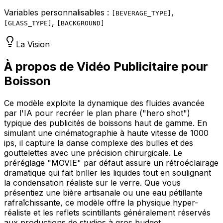
Variables personnalisables :
,
[
BEVERAGE_TYPE
]
,
[
GLASS_TYPE
]
[
BACKGROUND
]
La Vision
À propos de Vidéo Publicitaire pour
Boisson
Ce modèle exploite la dynamique des fluides avancée
par l'IA pour recréer le plan phare ("hero shot")
typique des publicités de boissons haut de gamme. En
simulant une cinématographie à haute vitesse de 1000
ips, il capture la danse complexe des bulles et des
gouttelettes avec une précision chirurgicale. Le
préréglage "MOVIE" par défaut assure un rétroéclairage
dramatique qui fait briller les liquides tout en soulignant
la condensation réaliste sur le verre. Que vous
présentiez une bière artisanale ou une eau pétillante
rafraîchissante, ce modèle offre la physique hyper-
réaliste et les reflets scintillants généralement réservés
aux productions de studios à gros budget.