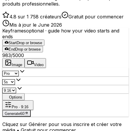
produits professionnelles.
4.8 sur 1 758 créateurs
Gratuit pour commencer
Mis à jour le June 2026
Keyframes
optional
· guide how your video starts and
ends
Start
Drop or browse
End
Drop or browse
983
/5000
Image
Video
Options
Pro · 9:16
Generate
60
Cliquez sur Générer pour vous inscrire et créer votre
média • Gratuit pour commencer