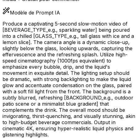
Modèle de Prompt IA
Produce a captivating 5-second slow-motion video of
[BEVERAGE_TYPE_e.g., sparkling water]
being poured
into a chilled
[GLASS_TYPE_e.g., tall glass with ice and a
lemon slice]
. The camera angle is a dynamic close-up,
slightly below the glass, looking upwards, capturing the
effervescence and the refreshing splash. Utilize high-
speed cinematography (1000fps equivalent) to
emphasize every bubble, drip, and the liquid's
movement in exquisite detail. The lighting setup should
be dramatic, with strong backlighting to make the liquid
glow and accentuate condensation on the glass, paired
with a soft fill light from the front. The background is a
subtly blurred, refreshing
[BACKGROUND_e.g., outdoor
patio scene or a minimalist blue gradient]
that
complements the drink. The overall mood should be
invigorating, thirst-quenching, and visually stunning, akin
to high-budget beverage commercials. Output in
cinematic 4K, ensuring hyper-realistic liquid physics and
glistening highlights.