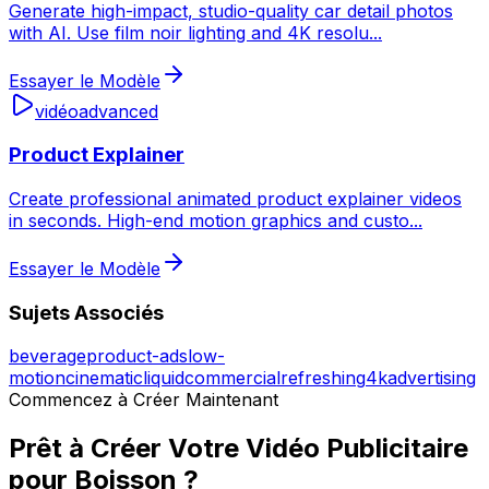
Generate high-impact, studio-quality car detail photos
with AI. Use film noir lighting and 4K resolu
...
Essayer le Modèle
vidéo
advanced
Product Explainer
Create professional animated product explainer videos
in seconds. High-end motion graphics and custo
...
Essayer le Modèle
Sujets Associés
beverage
product-ad
slow-
motion
cinematic
liquid
commercial
refreshing
4k
advertising
Commencez à Créer Maintenant
Prêt à Créer Votre Vidéo Publicitaire
pour Boisson ?