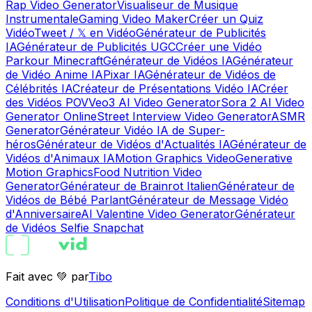
Rap Video Generator
Visualiseur de Musique
Instrumentale
Gaming Video Maker
Créer un Quiz
Vidéo
Tweet / 𝕏 en Vidéo
Générateur de Publicités
IA
Générateur de Publicités UGC
Créer une Vidéo
Parkour Minecraft
Générateur de Vidéos IA
Générateur
de Vidéo Anime IA
Pixar IA
Générateur de Vidéos de
Célébrités IA
Créateur de Présentations Vidéo IA
Créer
des Vidéos POV
Veo3 AI Video Generator
Sora 2 AI Video
Generator Online
Street Interview Video Generator
ASMR
Generator
Générateur Vidéo IA de Super-
héros
Générateur de Vidéos d'Actualités IA
Générateur de
Vidéos d'Animaux IA
Motion Graphics Video
Generative
Motion Graphics
Food Nutrition Video
Generator
Générateur de Brainrot Italien
Générateur de
Vidéos de Bébé Parlant
Générateur de Message Vidéo
d'Anniversaire
AI Valentine Video Generator
Générateur
de Vidéos Selfie Snapchat
Fait avec 💚 par
Tibo
Conditions d'Utilisation
Politique de Confidentialité
Sitemap