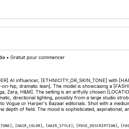
édia • Gratuit pour commencer
ER]
AI influencer,
[ETHNICITY_OR_SKIN_TONE]
with
[HA
-on-hip, dramatic lean]
. The model is showcasing a
[FASHI
ga, Zara, H&M]
. The setting is an artfully chosen
[LOCATION
matic, directional lighting, possibly from a large studio str
r to Vogue or Harper's Bazaar editorials. Shot with a medi
w depth of field. The mood is sophisticated, aspirational, a
,
,
,
,
_TONE
]
[
HAIR_COLOR
]
[
HAIR_STYLE
]
[
POSE_DESCRIPTION
]
[
FA