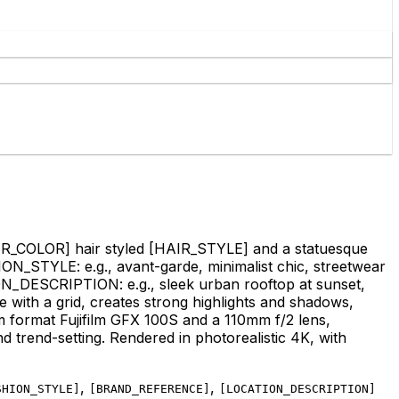
IR_COLOR]
hair styled
[HAIR_STYLE]
and a statuesque
ON_STYLE: e.g., avant-garde, minimalist chic, streetwear
_DESCRIPTION: e.g., sleek urban rooftop at sunset,
obe with a grid, creates strong highlights and shadows,
um format Fujifilm GFX 100S and a 110mm f/2 lens,
nd trend-setting. Rendered in photorealistic 4K, with
,
,
SHION_STYLE
]
[
BRAND_REFERENCE
]
[
LOCATION_DESCRIPTION
]