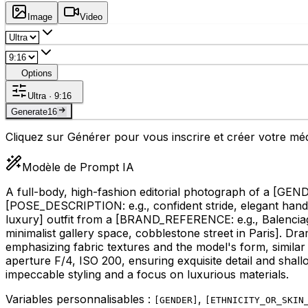
Image
Video
Options
Ultra · 9:16
Generate
16
Cliquez sur Générer pour vous inscrire et créer votre m
Modèle de Prompt IA
A full-body, high-fashion editorial photograph of a
[GEND
[POSE_DESCRIPTION: e.g., confident stride, elegant hand
luxury]
outfit from a
[BRAND_REFERENCE: e.g., Balencia
minimalist gallery space, cobblestone street in Paris]
. Dra
emphasizing fabric textures and the model's form, simila
aperture F/4, ISO 200, ensuring exquisite detail and shallo
impeccable styling and a focus on luxurious materials.
Variables personnalisables :
,
[
GENDER
]
[
ETHNICITY_OR_SKIN