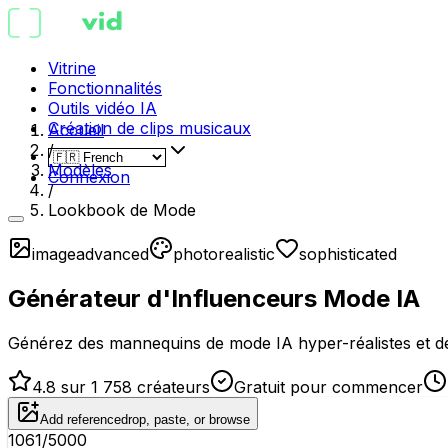
Vitrine
Fonctionnalités
Outils vidéo IA
Création de clips musicaux
Accueil
/
Modèles
Connexion
/
Lookbook de Mode
image
advanced
photorealistic
sophisticated
Générateur d'Influenceurs Mode IA
Générez des mannequins de mode IA hyper-réalistes et de
4.8 sur 1 758 créateurs
Gratuit pour commencer
Add reference
drop, paste, or browse
1061
/5000