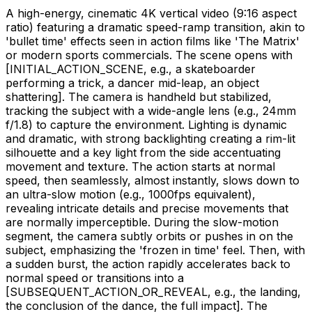
A high-energy, cinematic 4K vertical video (9:16 aspect
ratio) featuring a dramatic speed-ramp transition, akin to
'bullet time' effects seen in action films like 'The Matrix'
or modern sports commercials. The scene opens with
[INITIAL_ACTION_SCENE, e.g., a skateboarder
performing a trick, a dancer mid-leap, an object
shattering]
. The camera is handheld but stabilized,
tracking the subject with a wide-angle lens (e.g., 24mm
f/1.8) to capture the environment. Lighting is dynamic
and dramatic, with strong backlighting creating a rim-lit
silhouette and a key light from the side accentuating
movement and texture. The action starts at normal
speed, then seamlessly, almost instantly, slows down to
an ultra-slow motion (e.g., 1000fps equivalent),
revealing intricate details and precise movements that
are normally imperceptible. During the slow-motion
segment, the camera subtly orbits or pushes in on the
subject, emphasizing the 'frozen in time' feel. Then, with
a sudden burst, the action rapidly accelerates back to
normal speed or transitions into a
[SUBSEQUENT_ACTION_OR_REVEAL, e.g., the landing,
the conclusion of the dance, the full impact]
. The