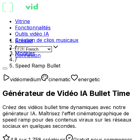
Vitrine
Fonctionnalités
Outils vidéo IA
Création de clips musicaux
Accueil
/
Modèles
Connexion
/
Speed Ramp Bullet
vidéo
medium
cinematic
energetic
Générateur de Vidéo IA Bullet Time
Créez des vidéos bullet time dynamiques avec notre
générateur IA. Maîtrisez l'effet cinématographique de
speed ramp pour des contenus viraux sur les réseaux
sociaux en quelques secondes.
4.8 sur 1 758 créateurs
Gratuit pour commencer