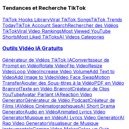
Tendances et Recherche TikTok
TikTok Hooks Library
Viral TikTok Songs
TikTok Trends
Today
TikTok Account Search
Rechercher des Vidéos
TikTok
Viral Video Rankings
Most Viewed YouTube
Shorts
Most Liked TikToks
AI Videos Categories
Outils Vidéo IA Gratuits
Générateur de Vidéos TikTok IA
Convertisseur de
Prompt en Vidéo
Rotate Video
Flip Video
Resize
Video
Loop Video
Increase Video Volume
Add Text to
Video
Add Image to Video
Video Face Swap
Motion
Transfer
Ajouter des Sous-titres à la Vidéo
PDF en Vidéo
Brainrot
Texte en Vidéo Brainrot
Créateur de Clips
YouTube
Avatar Parlant IA
Reaction Video
Generator
Générateur de Vidéo Podcast
Créateur de
Films IA
Vidéos Cinématographiques
AI Short Drama
Generator
Audio en Vidéo
Animated Lyrics Video
Generator
Musique en Vidéo
AI Lyrics Video Generator
AI
Rap Video Generator
Visualiseur de Musique
Instrumentale
Gaming Video Maker
Créer un Quiz