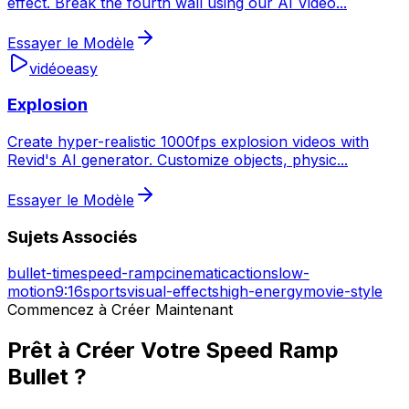
effect. Break the fourth wall using our AI Video
...
Essayer le Modèle
vidéo
easy
Explosion
Create hyper-realistic 1000fps explosion videos with
Revid's AI generator. Customize objects, physic
...
Essayer le Modèle
Sujets Associés
bullet-time
speed-ramp
cinematic
action
slow-
motion
9:16
sports
visual-effects
high-energy
movie-style
Commencez à Créer Maintenant
Prêt à Créer Votre Speed Ramp
Bullet ?