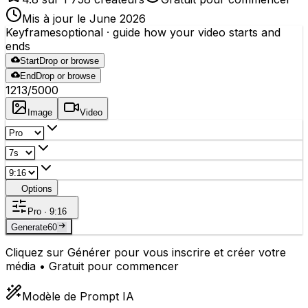
Mis à jour le June 2026
Keyframes
optional
· guide how your video starts and
ends
Start
Drop or browse
End
Drop or browse
1213
/5000
Image
Video
Options
Pro · 9:16
Generate
60
Cliquez sur Générer pour vous inscrire et créer votre
média • Gratuit pour commencer
Modèle de Prompt IA