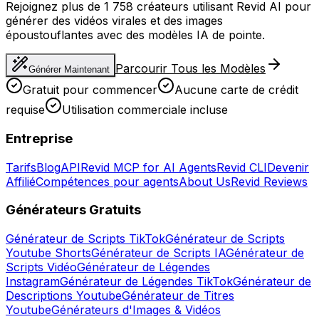
Rejoignez plus de 1 758 créateurs utilisant Revid AI pour
générer des vidéos virales et des images
époustouflantes avec des modèles IA de pointe.
Parcourir Tous les Modèles
Générer Maintenant
Gratuit pour commencer
Aucune carte de crédit
requise
Utilisation commerciale incluse
Entreprise
Tarifs
Blog
API
Revid MCP for AI Agents
Revid CLI
Devenir
Affilié
Compétences pour agents
About Us
Revid Reviews
Générateurs Gratuits
Générateur de Scripts TikTok
Générateur de Scripts
Youtube Shorts
Générateur de Scripts IA
Générateur de
Scripts Vidéo
Générateur de Légendes
Instagram
Générateur de Légendes TikTok
Générateur de
Descriptions Youtube
Générateur de Titres
Youtube
Générateurs d'Images & Vidéos