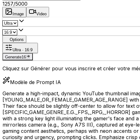
1257
/5000
Image
Video
Options
Ultra · 16:9
Generate
16
Cliquez sur Générer pour vous inscrire et créer votre m
Modèle de Prompt IA
Generate a high-impact, dynamic YouTube thumbnail imag
[YOUNG_MALE_OR_FEMALE_GAMER_AGE_RANGE]
with 
Their face should be slightly off-center to allow for text
[SPECIFIC_GAME_GENRE_E.G._FPS,_RPG,_HORROR]
game
with a strong key light illuminating the gamer's face and 
mirrorless camera (e.g., Sony A7S III), captured at eye-le
gaming content aesthetics, perhaps with neon accents or
curiosity and urgency, prompting clicks. Emphasize crisp d