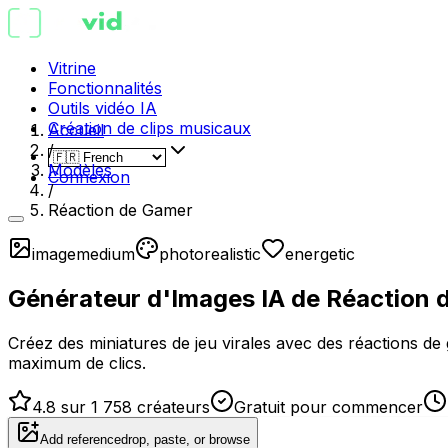
Vitrine
Fonctionnalités
Outils vidéo IA
Création de clips musicaux
Accueil
/
Modèles
Connexion
/
Réaction de Gamer
image
medium
photorealistic
energetic
Générateur d'Images IA de Réaction 
Créez des miniatures de jeu virales avec des réactions de 
maximum de clics.
4.8 sur 1 758 créateurs
Gratuit pour commencer
Add reference
drop, paste, or browse