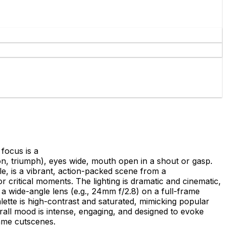
focus is a
ion, triumph), eyes wide, mouth open in a shout or gasp.
ble, is a vibrant, action-packed scene from a
r critical moments. The lighting is dramatic and cinematic,
e a wide-angle lens (e.g., 24mm f/2.8) on a full-frame
alette is high-contrast and saturated, mimicking popular
all mood is intense, engaging, and designed to evoke
game cutscenes.