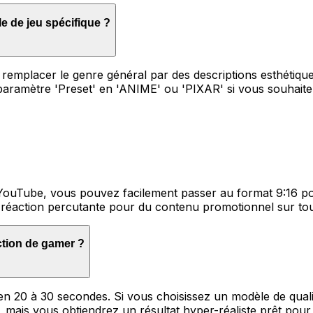
e de jeu spécifique ?
lacer le genre général par des descriptions esthétiques s
ramètre 'Preset' en 'ANIME' ou 'PIXAR' si vous souhaitez
r YouTube, vous pouvez facilement passer au format 9:16 p
e réaction percutante pour du contenu promotionnel sur to
ction de gamer ?
 20 à 30 secondes. Si vous choisissez un modèle de qualit
s, mais vous obtiendrez un résultat hyper-réaliste prêt po