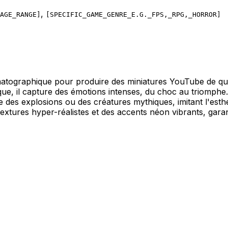
,
AGE_RANGE
]
[
SPECIFIC_GAME_GENRE_E.G._FPS,_RPG,_HORROR
]
tographique pour produire des miniatures YouTube de qualit
tique, il capture des émotions intenses, du choc au triom
es explosions ou des créatures mythiques, imitant l'esthéti
 textures hyper-réalistes et des accents néon vibrants, ga