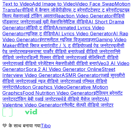
Text to Video
Add Image to Video
Video Face Swap
Motion
Transfer
वीडियो में कैप्शन जोड़ें
पीडीएफ टू ब्रेनरॉट
टेक्स्ट टू ब्रेनरॉट
यूट्यूब
क्लिप मेकर
एआई टॉकिंग अवतार
Reaction Video Generator
वीडियो
पॉडकास्ट जनरेटर
एआई मूवी मेकर
सिनेमैटिक वीडियो
AI Short Drama
Generator
ऑडियो टू वीडियो
Animated Lyrics Video
Generator
म्यूज़िक टू वीडियो
AI Lyrics Video Generator
AI Rap
Video Generator
इंस्ट्रूमेंटल म्यूज़िक विज़ुअलाइज़र
Gaming Video
Maker
वीडियो क्विज़ बनाएं
ट्वीट / 𝕏 टू वीडियो
एआई ऐड जनरेटर
यूजीसी
ऐड जनरेटर
माइनक्राफ्ट पार्कौर वीडियो बनाएं
एआई वीडियो जनरेटर
एनिमे
वीडियो जनरेटर
डिज़्नी पिक्सर वीडियो जनरेटर
एआई सेलिब्रिटी वीडियो
जनरेटर
एआई वीडियो प्रेज़ेंटेशन मेकर
पीओवी वीडियो बनाएं
Veo3 AI Video
Generator
Sora 2 AI Video Generator Online
Street
Interview Video Generator
ASMR Generator
एआई सुपरहीरो
वीडियो जनरेटर
एआई न्यूज़ वीडियो जनरेटर
एआई एनिमल वीडियो
जनरेटर
Motion Graphics Video
Generative Motion
Graphics
Food Nutrition Video Generator
इटैलियन ब्रेनरॉट
जनरेटर
टॉकिंग बेबी एआई जनरेटर
बर्थडे वीडियो मैसेज जनरेटर
AI
Valentine Video Generator
स्नैपचैट सेल्फी वीडियो जनरेटर
💚 के साथ बनाया गया
Tibo