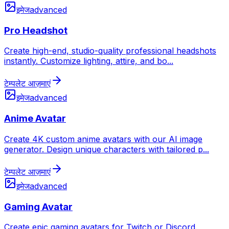
इमेज
advanced
Pro Headshot
Create high-end, studio-quality professional headshots
instantly. Customize lighting, attire, and bo
...
टेम्पलेट आज़माएं
इमेज
advanced
Anime Avatar
Create 4K custom anime avatars with our AI image
generator. Design unique characters with tailored p
...
टेम्पलेट आज़माएं
इमेज
advanced
Gaming Avatar
Create epic gaming avatars for Twitch or Discord.