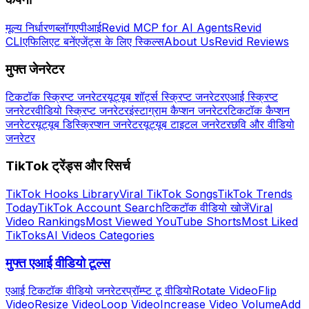
मूल्य निर्धारण
ब्लॉग
एपीआई
Revid MCP for AI Agents
Revid
CLI
एफिलिएट बनें
एजेंट्स के लिए स्किल्स
About Us
Revid Reviews
मुफ्त जेनरेटर
टिकटॉक स्क्रिप्ट जनरेटर
यूट्यूब शॉर्ट्स स्क्रिप्ट जनरेटर
एआई स्क्रिप्ट
जनरेटर
वीडियो स्क्रिप्ट जनरेटर
इंस्टाग्राम कैप्शन जनरेटर
टिकटॉक कैप्शन
जनरेटर
यूट्यूब डिस्क्रिप्शन जनरेटर
यूट्यूब टाइटल जनरेटर
छवि और वीडियो
जनरेटर
TikTok ट्रेंड्स और रिसर्च
TikTok Hooks Library
Viral TikTok Songs
TikTok Trends
Today
TikTok Account Search
टिकटॉक वीडियो खोजें
Viral
Video Rankings
Most Viewed YouTube Shorts
Most Liked
TikToks
AI Videos Categories
मुफ्त एआई वीडियो टूल्स
एआई टिकटॉक वीडियो जनरेटर
प्रॉम्प्ट टू वीडियो
Rotate Video
Flip
Video
Resize Video
Loop Video
Increase Video Volume
Add