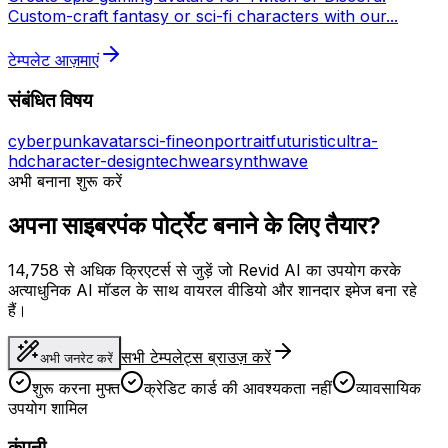
Custom-craft fantasy or sci-fi characters with our
...
टेम्पलेट आज़माएं
संबंधित विषय
cyberpunk
avatar
sci-fi
neon
portrait
futuristic
ultra-
hd
character-design
techwear
synthwave
अभी बनाना शुरू करें
अपना साइबरपंक पोर्ट्रेट बनाने के लिए तैयार?
14,758 से अधिक क्रिएटर्स से जुड़ें जो Revid AI का उपयोग करके
अत्याधुनिक AI मॉडल के साथ वायरल वीडियो और शानदार इमेज बना रहे
हैं।
सभी टेम्पलेट्स ब्राउज़ करें
अभी जनरेट करें
शुरू करना मुफ्त
क्रेडिट कार्ड की आवश्यकता नहीं
व्यावसायिक
उपयोग शामिल
कंपनी