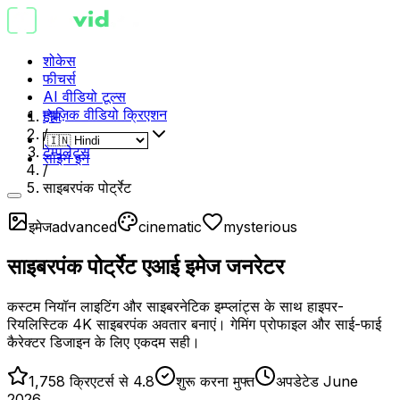
शोकेस
फीचर्स
AI वीडियो टूल्स
म्यूज़िक वीडियो क्रिएशन
होम
/
टेम्पलेट्स
साइन इन
/
साइबरपंक पोर्ट्रेट
इमेज
advanced
cinematic
mysterious
साइबरपंक पोर्ट्रेट एआई इमेज जनरेटर
कस्टम नियॉन लाइटिंग और साइबरनेटिक इम्प्लांट्स के साथ हाइपर-
रियलिस्टिक 4K साइबरपंक अवतार बनाएं। गेमिंग प्रोफाइल और साई-फाई
कैरेक्टर डिजाइन के लिए एकदम सही।
1,758 क्रिएटर्स से 4.8
शुरू करना मुफ्त
अपडेटेड June
2026