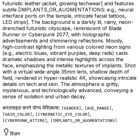
futuristic leather jacket, glowing techwear]
and features
subtle
[IMPLANTS_OR_AUGMENTATIONS: e.g., neural
interface ports on the temple, intricate facial tattoos,
LED strips]
. The background is a darkly lit, rainy, neon-
drenched futuristic cityscape, reminiscent of Blade
Runner or Cyberpunk 2077, with holographic
advertisements and shimmering reflections. Moody,
high-contrast lighting from various colored neon signs
(e.g., electric blues, vibrant purples, deep reds) casts
dramatic shadows and intense highlights across the
face, emphasizing the metallic textures of implants. Shot
with a virtual wide-angle 35mm lens, shallow depth of
field, rendered in hyper-realistic 4K, showcasing intricate
details on tech and skin. The atmosphere is gritty,
mysterious, and technologically advanced, conveying a
sense of isolation and urban decay.
कस्टमाइज़ करने योग्य वेरिएबल्स:
,
,
[
GENDER
]
[
AGE_RANGE
]
,
,
[
HAIR_COLOR
]
[
CYBERNETIC_EYE_COLOR
]
,
[
CYBERPUNK_ATTIRE
]
[
IMPLANTS_OR_AUGMENTATIONS
]
विज़न