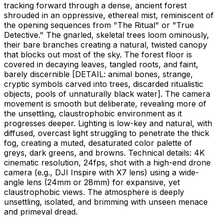
tracking forward through a dense, ancient forest
shrouded in an oppressive, ethereal mist, reminiscent of
the opening sequences from "The Ritual" or "True
Detective." The gnarled, skeletal trees loom ominously,
their bare branches creating a natural, twisted canopy
that blocks out most of the sky. The forest floor is
covered in decaying leaves, tangled roots, and faint,
barely discernible
[DETAIL: animal bones, strange,
cryptic symbols carved into trees, discarded ritualistic
objects, pools of unnaturally black water]
. The camera
movement is smooth but deliberate, revealing more of
the unsettling, claustrophobic environment as it
progresses deeper. Lighting is low-key and natural, with
diffused, overcast light struggling to penetrate the thick
fog, creating a muted, desaturated color palette of
greys, dark greens, and browns. Technical details: 4K
cinematic resolution, 24fps, shot with a high-end drone
camera (e.g., DJI Inspire with X7 lens) using a wide-
angle lens (24mm or 28mm) for expansive, yet
claustrophobic views. The atmosphere is deeply
unsettling, isolated, and brimming with unseen menace
and primeval dread.