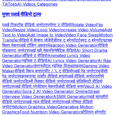
TikToks
AI Videos Categories
मुफ्त एआई वीडियो टूल्स
एआई टिकटॉक वीडियो जनरेटर
प्रॉम्प्ट टू वीडियो
Rotate Video
Flip
Video
Resize Video
Loop Video
Increase Video Volume
Add
Text to Video
Add Image to Video
Video Face Swap
Motion
Transfer
वीडियो में कैप्शन जोड़ें
पीडीएफ टू ब्रेनरॉट
टेक्स्ट टू ब्रेनरॉट
यूट्यूब
क्लिप मेकर
एआई टॉकिंग अवतार
Reaction Video Generator
वीडियो
पॉडकास्ट जनरेटर
एआई मूवी मेकर
सिनेमैटिक वीडियो
AI Short Drama
Generator
ऑडियो टू वीडियो
Animated Lyrics Video
Generator
म्यूज़िक टू वीडियो
AI Lyrics Video Generator
AI Rap
Video Generator
इंस्ट्रूमेंटल म्यूज़िक विज़ुअलाइज़र
Gaming Video
Maker
वीडियो क्विज़ बनाएं
ट्वीट / 𝕏 टू वीडियो
एआई ऐड जनरेटर
यूजीसी
ऐड जनरेटर
माइनक्राफ्ट पार्कौर वीडियो बनाएं
एआई वीडियो जनरेटर
एनिमे
वीडियो जनरेटर
डिज़्नी पिक्सर वीडियो जनरेटर
एआई सेलिब्रिटी वीडियो
जनरेटर
एआई वीडियो प्रेज़ेंटेशन मेकर
पीओवी वीडियो बनाएं
Veo3 AI Video
Generator
Sora 2 AI Video Generator Online
Street
Interview Video Generator
ASMR Generator
एआई सुपरहीरो
वीडियो जनरेटर
एआई न्यूज़ वीडियो जनरेटर
एआई एनिमल वीडियो
जनरेटर
Motion Graphics Video
Generative Motion
Graphics
Food Nutrition Video Generator
इटैलियन ब्रेनरॉट