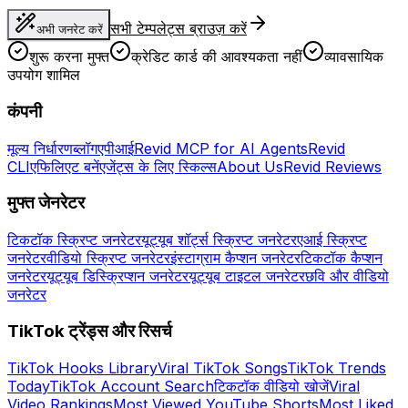
सभी टेम्पलेट्स ब्राउज़ करें
अभी जनरेट करें
शुरू करना मुफ्त
क्रेडिट कार्ड की आवश्यकता नहीं
व्यावसायिक
उपयोग शामिल
कंपनी
मूल्य निर्धारण
ब्लॉग
एपीआई
Revid MCP for AI Agents
Revid
CLI
एफिलिएट बनें
एजेंट्स के लिए स्किल्स
About Us
Revid Reviews
मुफ्त जेनरेटर
टिकटॉक स्क्रिप्ट जनरेटर
यूट्यूब शॉर्ट्स स्क्रिप्ट जनरेटर
एआई स्क्रिप्ट
जनरेटर
वीडियो स्क्रिप्ट जनरेटर
इंस्टाग्राम कैप्शन जनरेटर
टिकटॉक कैप्शन
जनरेटर
यूट्यूब डिस्क्रिप्शन जनरेटर
यूट्यूब टाइटल जनरेटर
छवि और वीडियो
जनरेटर
TikTok ट्रेंड्स और रिसर्च
TikTok Hooks Library
Viral TikTok Songs
TikTok Trends
Today
TikTok Account Search
टिकटॉक वीडियो खोजें
Viral
Video Rankings
Most Viewed YouTube Shorts
Most Liked