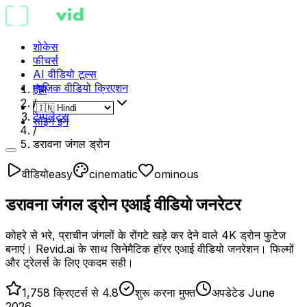
शोकेस
फीचर्स
AI वीडियो टूल्स
म्यूज़िक वीडियो क्रिएशन
होम
/
टेम्पलेट्स
साइन इन
/
डरावना जंगल ड्रोन
वीडियो
easy
cinematic
ominous
डरावना जंगल ड्रोन एआई वीडियो जनरेटर
कोहरे से भरे, प्राचीन जंगलों के रोंगटे खड़े कर देने वाले 4K ड्रोन फुटेज
बनाएं। Revid.ai के साथ सिनेमैटिक हॉरर एआई वीडियो जनरेशन। फिल्मों
और ट्रेलर्स के लिए एकदम सही।
1,758 क्रिएटर्स से 4.8
शुरू करना मुफ्त
अपडेटेड June
2026