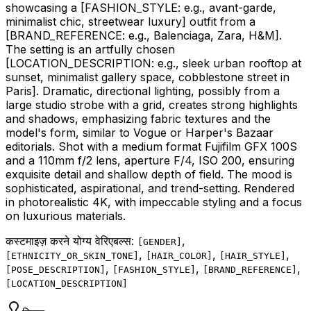
showcasing a
[FASHION_STYLE: e.g., avant-garde,
minimalist chic, streetwear luxury]
outfit from a
[BRAND_REFERENCE: e.g., Balenciaga, Zara, H&M]
.
The setting is an artfully chosen
[LOCATION_DESCRIPTION: e.g., sleek urban rooftop at
sunset, minimalist gallery space, cobblestone street in
Paris]
. Dramatic, directional lighting, possibly from a
large studio strobe with a grid, creates strong highlights
and shadows, emphasizing fabric textures and the
model's form, similar to Vogue or Harper's Bazaar
editorials. Shot with a medium format Fujifilm GFX 100S
and a 110mm f/2 lens, aperture F/4, ISO 200, ensuring
exquisite detail and shallow depth of field. The mood is
sophisticated, aspirational, and trend-setting. Rendered
in photorealistic 4K, with impeccable styling and a focus
on luxurious materials.
कस्टमाइज़ करने योग्य वेरिएबल्स:
,
[
GENDER
]
,
,
,
[
ETHNICITY_OR_SKIN_TONE
]
[
HAIR_COLOR
]
[
HAIR_STYLE
]
,
,
,
[
POSE_DESCRIPTION
]
[
FASHION_STYLE
]
[
BRAND_REFERENCE
]
[
LOCATION_DESCRIPTION
]