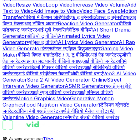
Video
Resize Video
Loop Video
Increase Video Volume
Add
Text to Video
Add Image to Video
Video Face Swap
Motion
Transfer
वीडियो में कैप्शन जोड़ें
पीडीएफ टू ब्रेनरॉट
टेक्स्ट टू ब्रेनरॉट
यूट्यूब
क्लिप मेकर
एआई टॉकिंग अवतार
Reaction Video Generator
वीडियो
पॉडकास्ट जनरेटर
एआई मूवी मेकर
सिनेमैटिक वीडियो
AI Short Drama
Generator
ऑडियो टू वीडियो
Animated Lyrics Video
Generator
म्यूज़िक टू वीडियो
AI Lyrics Video Generator
AI Rap
Video Generator
इंस्ट्रूमेंटल म्यूज़िक विज़ुअलाइज़र
Gaming Video
Maker
वीडियो क्विज़ बनाएं
ट्वीट / 𝕏 टू वीडियो
एआई ऐड जनरेटर
यूजीसी
ऐड जनरेटर
माइनक्राफ्ट पार्कौर वीडियो बनाएं
एआई वीडियो जनरेटर
एनिमे
वीडियो जनरेटर
डिज़्नी पिक्सर वीडियो जनरेटर
एआई सेलिब्रिटी वीडियो
जनरेटर
एआई वीडियो प्रेज़ेंटेशन मेकर
पीओवी वीडियो बनाएं
Veo3 AI Video
Generator
Sora 2 AI Video Generator Online
Street
Interview Video Generator
ASMR Generator
एआई सुपरहीरो
वीडियो जनरेटर
एआई न्यूज़ वीडियो जनरेटर
एआई एनिमल वीडियो
जनरेटर
Motion Graphics Video
Generative Motion
Graphics
Food Nutrition Video Generator
इटैलियन ब्रेनरॉट
जनरेटर
टॉकिंग बेबी एआई जनरेटर
बर्थडे वीडियो मैसेज जनरेटर
AI
Valentine Video Generator
स्नैपचैट सेल्फी वीडियो जनरेटर
💚 के साथ बनाया गया
Tibo