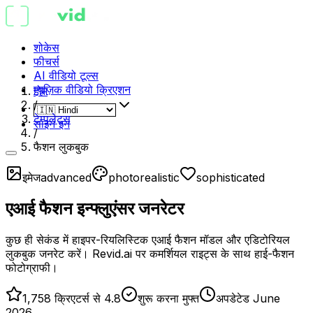
शोकेस
फीचर्स
AI वीडियो टूल्स
म्यूज़िक वीडियो क्रिएशन
होम
/
टेम्पलेट्स
साइन इन
/
फैशन लुकबुक
इमेज
advanced
photorealistic
sophisticated
एआई फैशन इन्फ्लुएंसर जनरेटर
कुछ ही सेकंड में हाइपर-रियलिस्टिक एआई फैशन मॉडल और एडिटोरियल
लुकबुक जनरेट करें। Revid.ai पर कमर्शियल राइट्स के साथ हाई-फैशन
फोटोग्राफी।
1,758 क्रिएटर्स से 4.8
शुरू करना मुफ्त
अपडेटेड June
2026