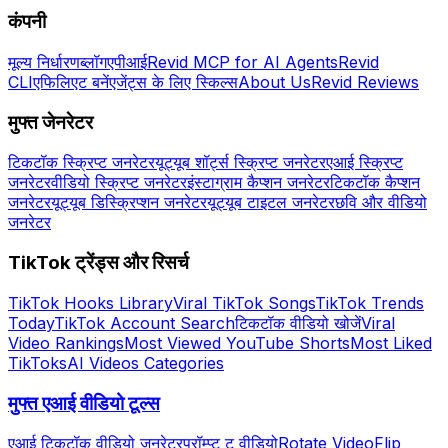
कंपनी
मूल्य निर्धारण
ब्लॉग
एपीआई
Revid MCP for AI Agents
Revid
CLI
एफिलिएट बनें
एजेंट्स के लिए स्किल्स
About Us
Revid Reviews
मुफ्त जेनरेटर
टिकटॉक स्क्रिप्ट जनरेटर
यूट्यूब शॉर्ट्स स्क्रिप्ट जनरेटर
एआई स्क्रिप्ट
जनरेटर
वीडियो स्क्रिप्ट जनरेटर
इंस्टाग्राम कैप्शन जनरेटर
टिकटॉक कैप्शन
जनरेटर
यूट्यूब डिस्क्रिप्शन जनरेटर
यूट्यूब टाइटल जनरेटर
छवि और वीडियो
जनरेटर
TikTok ट्रेंड्स और रिसर्च
TikTok Hooks Library
Viral TikTok Songs
TikTok Trends
Today
TikTok Account Search
टिकटॉक वीडियो खोजें
Viral
Video Rankings
Most Viewed YouTube Shorts
Most Liked
TikToks
AI Videos Categories
मुफ्त एआई वीडियो टूल्स
एआई टिकटॉक वीडियो जनरेटर
प्रॉम्प्ट टू वीडियो
Rotate Video
Flip