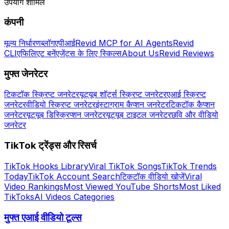
उपयोग शामिल
कंपनी
मूल्य निर्धारण
ब्लॉग
एपीआई
Revid MCP for AI Agents
Revid
CLI
एफिलिएट बनें
एजेंट्स के लिए स्किल्स
About Us
Revid Reviews
मुफ्त जेनरेटर
टिकटॉक स्क्रिप्ट जनरेटर
यूट्यूब शॉर्ट्स स्क्रिप्ट जनरेटर
एआई स्क्रिप्ट
जनरेटर
वीडियो स्क्रिप्ट जनरेटर
इंस्टाग्राम कैप्शन जनरेटर
टिकटॉक कैप्शन
जनरेटर
यूट्यूब डिस्क्रिप्शन जनरेटर
यूट्यूब टाइटल जनरेटर
छवि और वीडियो
जनरेटर
TikTok ट्रेंड्स और रिसर्च
TikTok Hooks Library
Viral TikTok Songs
TikTok Trends
Today
TikTok Account Search
टिकटॉक वीडियो खोजें
Viral
Video Rankings
Most Viewed YouTube Shorts
Most Liked
TikToks
AI Videos Categories
मुफ्त एआई वीडियो टूल्स