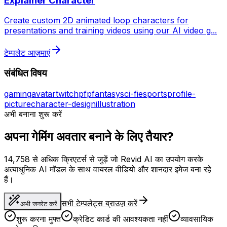
Explainer Character
Create custom 2D animated loop characters for
presentations and training videos using our AI video g
...
टेम्पलेट आज़माएं
संबंधित विषय
gaming
avatar
twitch
pfp
fantasy
sci-fi
esports
profile-
picture
character-design
illustration
अभी बनाना शुरू करें
अपना गेमिंग अवतार बनाने के लिए तैयार?
14,758 से अधिक क्रिएटर्स से जुड़ें जो Revid AI का उपयोग करके
अत्याधुनिक AI मॉडल के साथ वायरल वीडियो और शानदार इमेज बना रहे
हैं।
सभी टेम्पलेट्स ब्राउज़ करें
अभी जनरेट करें
शुरू करना मुफ्त
क्रेडिट कार्ड की आवश्यकता नहीं
व्यावसायिक