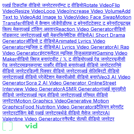
एआई टिकटॉक वीडियो जनरेटर
प्रॉम्प्ट टू वीडियो
Rotate Video
Flip
Video
Resize Video
Loop Video
Increase Video Volume
Add
Text to Video
Add Image to Video
Video Face Swap
Motion
Transfer
वीडियो में कैप्शन जोड़ें
पीडीएफ टू ब्रेनरॉट
टेक्स्ट टू ब्रेनरॉट
यूट्यूब
क्लिप मेकर
एआई टॉकिंग अवतार
Reaction Video Generator
वीडियो
पॉडकास्ट जनरेटर
एआई मूवी मेकर
सिनेमैटिक वीडियो
AI Short Drama
Generator
ऑडियो टू वीडियो
Animated Lyrics Video
Generator
म्यूज़िक टू वीडियो
AI Lyrics Video Generator
AI Rap
Video Generator
इंस्ट्रूमेंटल म्यूज़िक विज़ुअलाइज़र
Gaming Video
Maker
वीडियो क्विज़ बनाएं
ट्वीट / 𝕏 टू वीडियो
एआई ऐड जनरेटर
यूजीसी
ऐड जनरेटर
माइनक्राफ्ट पार्कौर वीडियो बनाएं
एआई वीडियो जनरेटर
एनिमे
वीडियो जनरेटर
डिज़्नी पिक्सर वीडियो जनरेटर
एआई सेलिब्रिटी वीडियो
जनरेटर
एआई वीडियो प्रेज़ेंटेशन मेकर
पीओवी वीडियो बनाएं
Veo3 AI Video
Generator
Sora 2 AI Video Generator Online
Street
Interview Video Generator
ASMR Generator
एआई सुपरहीरो
वीडियो जनरेटर
एआई न्यूज़ वीडियो जनरेटर
एआई एनिमल वीडियो
जनरेटर
Motion Graphics Video
Generative Motion
Graphics
Food Nutrition Video Generator
इटैलियन ब्रेनरॉट
जनरेटर
टॉकिंग बेबी एआई जनरेटर
बर्थडे वीडियो मैसेज जनरेटर
AI
Valentine Video Generator
स्नैपचैट सेल्फी वीडियो जनरेटर