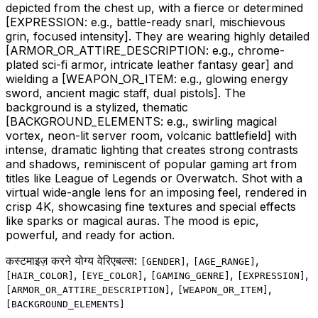
depicted from the chest up, with a fierce or determined
[EXPRESSION: e.g., battle-ready snarl, mischievous
grin, focused intensity]
. They are wearing highly detailed
[ARMOR_OR_ATTIRE_DESCRIPTION: e.g., chrome-
plated sci-fi armor, intricate leather fantasy gear]
and
wielding a
[WEAPON_OR_ITEM: e.g., glowing energy
sword, ancient magic staff, dual pistols]
. The
background is a stylized, thematic
[BACKGROUND_ELEMENTS: e.g., swirling magical
vortex, neon-lit server room, volcanic battlefield]
with
intense, dramatic lighting that creates strong contrasts
and shadows, reminiscent of popular gaming art from
titles like League of Legends or Overwatch. Shot with a
virtual wide-angle lens for an imposing feel, rendered in
crisp 4K, showcasing fine textures and special effects
like sparks or magical auras. The mood is epic,
powerful, and ready for action.
कस्टमाइज़ करने योग्य वेरिएबल्स:
,
,
[
GENDER
]
[
AGE_RANGE
]
,
,
,
,
[
HAIR_COLOR
]
[
EYE_COLOR
]
[
GAMING_GENRE
]
[
EXPRESSION
]
,
,
[
ARMOR_OR_ATTIRE_DESCRIPTION
]
[
WEAPON_OR_ITEM
]
[
BACKGROUND_ELEMENTS
]