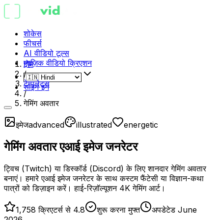
शोकेस
फीचर्स
AI वीडियो टूल्स
म्यूज़िक वीडियो क्रिएशन
होम
/
टेम्पलेट्स
साइन इन
/
गेमिंग अवतार
इमेज
advanced
illustrated
energetic
गेमिंग अवतार एआई इमेज जनरेटर
ट्विच (Twitch) या डिस्कॉर्ड (Discord) के लिए शानदार गेमिंग अवतार
बनाएं। हमारे एआई इमेज जनरेटर के साथ कस्टम फैंटेसी या विज्ञान-कथा
पात्रों को डिज़ाइन करें। हाई-रिज़ॉल्यूशन 4K गेमिंग आर्ट।
1,758 क्रिएटर्स से 4.8
शुरू करना मुफ्त
अपडेटेड June
2026