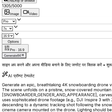
End
Drop or browse
1305
/5000
Image
Video
Options
Pro · 16:9
Generate
84
साइन अप करने और अपना मीडिया बनाने के लिए जनरेट पर क्लिक करें • शुरू 
AI प्रॉम्प्ट टेम्पलेट
Generate an epic, breathtaking 4K snowboarding drone vid
The scene unfolds on a pristine, snow-covered mountain 
[SNOWBOARDER_GENDER_AND_APPEARANCE]
, carves
uses sophisticated drone footage (e.g., DJI Inspire 3 wit
descending to a dynamic tracking shot following the snow
cinema camera mounted on the drone. Lighting should be cr