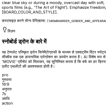
clear blue sky or during a moody, overcast day with soft, 
sports films (e.g., 'The Art of Flight'). Emphasize freedo
[BOARD_COLOR_AND_STYLE]
.
कस्टमाइज़ करने योग्य वेरिएबल्स:
[
SNOWBOARDER_GENDER_AND_APPEARA
विज़न
स्नोबोर्ड ड्रोन के बारे में
यह टेम्पलेट परिष्कृत ड्रोन सिनेमैटोग्राफी के माध्यम से एक्सट्रीम विंटर स्प
सीक्वेंस तक एक डायनामिक प्रोग्रेशन का उपयोग करता है। AI विशेष रूप से
'MOVIE' प्रीसेट को मिलाकर, यह सुनिश्चित करता है कि बर्फ का हर क्रिस
एलीट एथलीटों की आवश्यकता होती है।
pro
गुणवत्ता
16:9
अनुपात
7
s
अवधि
action