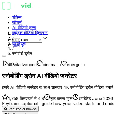
शोकेस
फीचर्स
AI वीडियो टूल्स
म्यूज़िक वीडियो क्रिएशन
होम
/
टेम्पलेट्स
साइन इन
/
स्नोबोर्ड ड्रोन
वीडियो
advanced
cinematic
energetic
स्नोबोर्डिंग ड्रोन AI वीडियो जनरेटर
हमारे AI वीडियो जनरेटर के साथ शानदार 4K स्नोबोर्डिंग ड्रोन वीडियो बनाएं। 
1,758 क्रिएटर्स से 4.8
शुरू करना मुफ्त
अपडेटेड June 2026
Keyframes
optional
· guide how your video starts and end
Start
Drop or browse