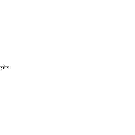
 फुटेज।