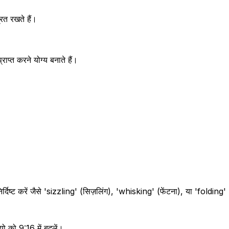
रित रखते हैं।
ाप्त करने योग्य बनाते हैं।
 करें जैसे 'sizzling' (सिज़लिंग), 'whisking' (फेंटना), या 'folding' 
यो को 9:16 में बदलें।