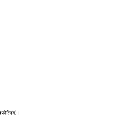
(फोल्डिंग)।