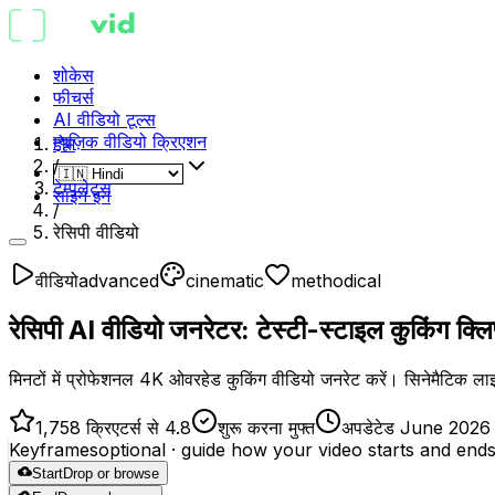
शोकेस
फीचर्स
AI वीडियो टूल्स
म्यूज़िक वीडियो क्रिएशन
होम
/
टेम्पलेट्स
साइन इन
/
रेसिपी वीडियो
वीडियो
advanced
cinematic
methodical
रेसिपी AI वीडियो जनरेटर: टेस्टी-स्टाइल कुकिंग क्लिप
मिनटों में प्रोफेशनल 4K ओवरहेड कुकिंग वीडियो जनरेट करें। सिनेमैटिक ला
1,758 क्रिएटर्स से 4.8
शुरू करना मुफ्त
अपडेटेड June 2026
Keyframes
optional
· guide how your video starts and end
Start
Drop or browse