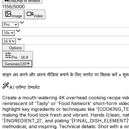
End
Drop or browse
1156
/5000
Image
Video
Options
Pro · 16:9
Generate
120
साइन अप करने और अपना मीडिया बनाने के लिए जनरेट पर क्लिक करें • शुरू 
AI प्रॉम्प्ट टेम्पलेट
Create a mouth-watering 4K overhead cooking recipe vid
reminiscent of 'Tasty' or 'Food Network' short-form video
highlight key ingredients or techniques like '
[COOKING_T
making the food look fresh and vibrant. Hands (clean, nat
'
[INGREDIENT_2]
', and plating '
[FINAL_DISH_ELEMENT]
methodical, and inspiring. Technical details: Shot with a 