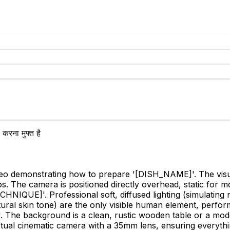
करना मुफ्त है
eo demonstrating how to prepare '
[DISH_NAME]
'. The vis
s. The camera is positioned directly overhead, static for m
ECHNIQUE]
'. Professional soft, diffused lighting (simulatin
ural skin tone) are the only visible human element, perfor
'. The background is a clean, rustic wooden table or a mo
virtual cinematic camera with a 35mm lens, ensuring everythi