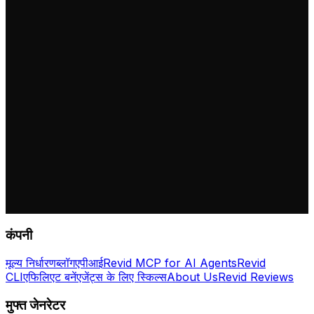
कंपनी
मूल्य निर्धारण
ब्लॉग
एपीआई
Revid MCP for AI Agents
Revid
CLI
एफिलिएट बनें
एजेंट्स के लिए स्किल्स
About Us
Revid Reviews
मुफ्त जेनरेटर