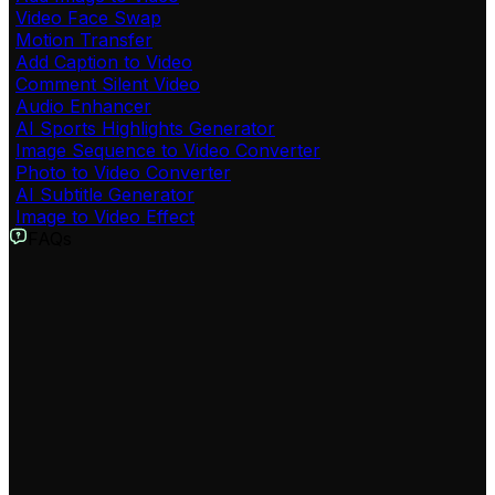
Video Face Swap
Motion Transfer
Add Caption to Video
Comment Silent Video
Audio Enhancer
AI Sports Highlights Generator
Image Sequence to Video Converter
Photo to Video Converter
AI Subtitle Generator
Image to Video Effect
FAQs
टिकटॉक सबटाइटल जेनरेटर टूल क्या है?
हमारा AI टिकटॉक सबटाइटल जेनरेटर आपके वीडियो में स्वचालित रूप से
आकर्षक, गतिशील सबटाइटल जोड़ने के लिए डिज़ाइन किया गया एक
उपकरण है। यह आपके वीडियो को अधिक सुलभ, आकर्षक और उन दर्शकों
तक पहुंचने में मदद करता है जो बिना आवाज़ के वीडियो देखते हैं, जिससे