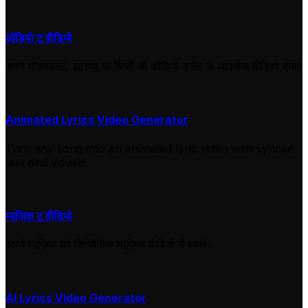
ऑडियो टू वीडियो
अपने पॉडकास्ट, इंटरव्यू या किसी भी ऑडियो कंटेंट से आकर्षक वीडियो बनाएं
Animated Lyrics Video Generator
Turn any song into an animated lyric video with synced
text and visuals.
म्यूज़िक टू वीडियो
अपने म्यूज़िक को सिनेमैटिक म्यूज़िक वीडियो में बदलें।
AI Lyrics Video Generator