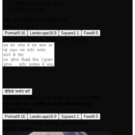
वर्टिकल के लिए ऑटो-रीफ्रेम
वैकल्पिक B-roll
आइए आपके वीडियो को कॉन्फ़िगर करें
Video Format
Portrait
9:16
Landscape
16:9
Square
1:1
Feed
4:5
Best for TikTok, Reels, and Shorts.
वीडियो जनरेट करें
374
लोगों ने पिछले 24 घंटों में इस टूल का उपयोग किया
मुफ्त में शुरू करें।
(
क्रेडिट कार्ड की आवश्यकता नहीं
)
Video Format
Portrait
9:16
Landscape
16:9
Square
1:1
Feed
4:5
Best for TikTok, Reels, and Shorts.
आउटपुट उदाहरण