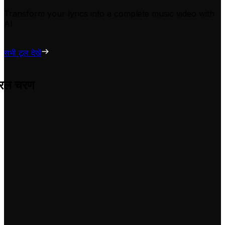
Transform your lyrics into a complete music video with
AI
सभी टूल देखें
सरल चरण
 परेशानी के उन्हें अपने वीडियो के लिए अनुकूलित करने में मदद करता है।