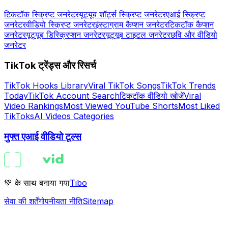
टिकटॉक स्क्रिप्ट जनरेटर
यूट्यूब शॉर्ट्स स्क्रिप्ट जनरेटर
एआई स्क्रिप्ट
जनरेटर
वीडियो स्क्रिप्ट जनरेटर
इंस्टाग्राम कैप्शन जनरेटर
टिकटॉक कैप्शन
जनरेटर
यूट्यूब डिस्क्रिप्शन जनरेटर
यूट्यूब टाइटल जनरेटर
छवि और वीडियो
जनरेटर
TikTok ट्रेंड्स और रिसर्च
TikTok Hooks Library
Viral TikTok Songs
TikTok Trends
Today
TikTok Account Search
टिकटॉक वीडियो खोजें
Viral
Video Rankings
Most Viewed YouTube Shorts
Most Liked
TikToks
AI Videos Categories
मुफ्त एआई वीडियो टूल्स
💚 के साथ बनाया गया
Tibo
सेवा की शर्तें
गोपनीयता नीति
Sitemap