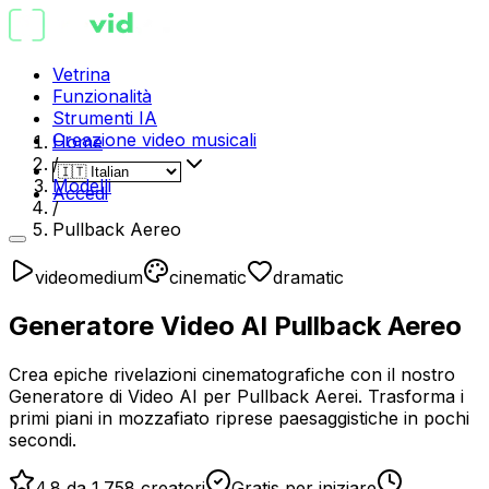
Vetrina
Funzionalità
Strumenti IA
Creazione video musicali
Home
/
Modelli
Accedi
/
Pullback Aereo
video
medium
cinematic
dramatic
Generatore Video AI Pullback Aereo
Crea epiche rivelazioni cinematografiche con il nostro
Generatore di Video AI per Pullback Aerei. Trasforma i
primi piani in mozzafiato riprese paesaggistiche in pochi
secondi.
4.8 da 1.758 creatori
Gratis per iniziare