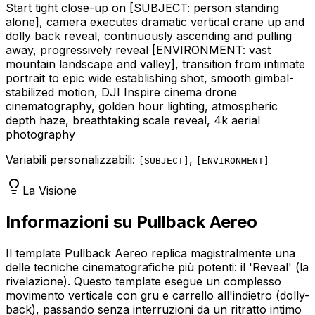
Start tight close-up on
[SUBJECT: person standing
alone]
, camera executes dramatic vertical crane up and
dolly back reveal, continuously ascending and pulling
away, progressively reveal
[ENVIRONMENT: vast
mountain landscape and valley]
, transition from intimate
portrait to epic wide establishing shot, smooth gimbal-
stabilized motion, DJI Inspire cinema drone
cinematography, golden hour lighting, atmospheric
depth haze, breathtaking scale reveal, 4k aerial
photography
Variabili personalizzabili:
,
[
SUBJECT
]
[
ENVIRONMENT
]
La Visione
Informazioni su Pullback Aereo
Il template Pullback Aereo replica magistralmente una
delle tecniche cinematografiche più potenti: il 'Reveal' (la
rivelazione). Questo template esegue un complesso
movimento verticale con gru e carrello all'indietro (dolly-
back), passando senza interruzioni da un ritratto intimo