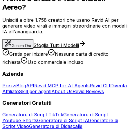
Aereo?
Unisciti a oltre 1.758 creatori che usano Revid AI per
generare video virali e immagini straordinarie con modelli
IA all'avanguardia.
Sfoglia Tutti i Modelli
Genera Ora
Gratis per iniziare
Nessuna carta di credito
richiesta
Uso commerciale incluso
Azienda
Prezzi
Blog
API
Revid MCP for AI Agents
Revid CLI
Diventa
Affiliato
Skill per agenti
About Us
Revid Reviews
Generatori Gratuiti
Generatore di Script TikTok
Generatore di Script
Youtube Shorts
Generatore di Script IA
Generatore di
Script Video
Generatore di Didascalie