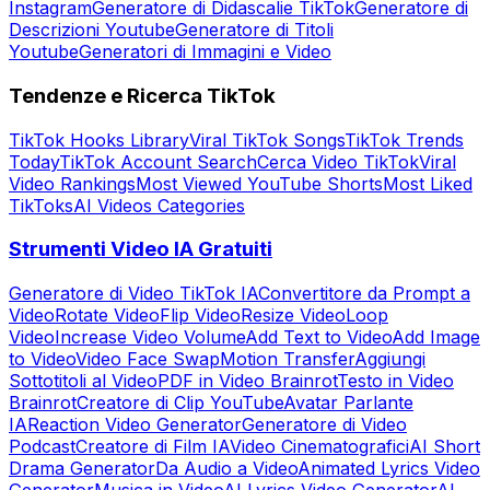
Instagram
Generatore di Didascalie TikTok
Generatore di
Descrizioni Youtube
Generatore di Titoli
Youtube
Generatori di Immagini e Video
Tendenze e Ricerca TikTok
TikTok Hooks Library
Viral TikTok Songs
TikTok Trends
Today
TikTok Account Search
Cerca Video TikTok
Viral
Video Rankings
Most Viewed YouTube Shorts
Most Liked
TikToks
AI Videos Categories
Strumenti Video IA Gratuiti
Generatore di Video TikTok IA
Convertitore da Prompt a
Video
Rotate Video
Flip Video
Resize Video
Loop
Video
Increase Video Volume
Add Text to Video
Add Image
to Video
Video Face Swap
Motion Transfer
Aggiungi
Sottotitoli al Video
PDF in Video Brainrot
Testo in Video
Brainrot
Creatore di Clip YouTube
Avatar Parlante
IA
Reaction Video Generator
Generatore di Video
Podcast
Creatore di Film IA
Video Cinematografici
AI Short
Drama Generator
Da Audio a Video
Animated Lyrics Video
Generator
Musica in Video
AI Lyrics Video Generator
AI