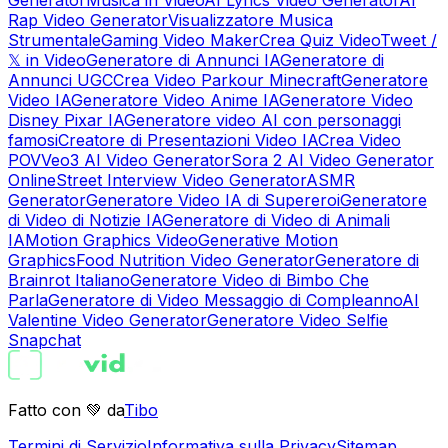
Rap Video Generator
Visualizzatore Musica
Strumentale
Gaming Video Maker
Crea Quiz Video
Tweet /
𝕏 in Video
Generatore di Annunci IA
Generatore di
Annunci UGC
Crea Video Parkour Minecraft
Generatore
Video IA
Generatore Video Anime IA
Generatore Video
Disney Pixar IA
Generatore video AI con personaggi
famosi
Creatore di Presentazioni Video IA
Crea Video
POV
Veo3 AI Video Generator
Sora 2 AI Video Generator
Online
Street Interview Video Generator
ASMR
Generator
Generatore Video IA di Supereroi
Generatore
di Video di Notizie IA
Generatore di Video di Animali
IA
Motion Graphics Video
Generative Motion
Graphics
Food Nutrition Video Generator
Generatore di
Brainrot Italiano
Generatore Video di Bimbo Che
Parla
Generatore di Video Messaggio di Compleanno
AI
Valentine Video Generator
Generatore Video Selfie
Snapchat
Fatto con 💚 da
Tibo
Termini di Servizio
Informativa sulla Privacy
Sitemap