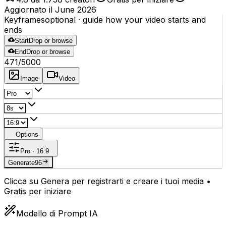
Aggiornato il June 2026
Keyframes
optional
· guide how your video starts and
ends
Start
Drop or browse
End
Drop or browse
471
/5000
Image
Video
Options
Pro · 16:9
Generate
96
Clicca su Genera per registrarti e creare i tuoi media •
Gratis per iniziare
Modello di Prompt IA