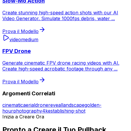
Slow-Mo Action
Create stunning high-speed action shots with our AI
Video Generator. Simulate 1000fps debris, water
...
Prova il Modello
video
medium
FPV Drone
Generate cinematic FPV drone racing videos with AI.
Create high-speed acrobatic footage through any
...
Prova il Modello
Argomenti Correlati
cinematic
aerial
drone
reveal
landscape
golden-
hour
photography
4k
establishing-shot
Inizia a Creare Ora
Pronto a Creare il Tuo Pullback