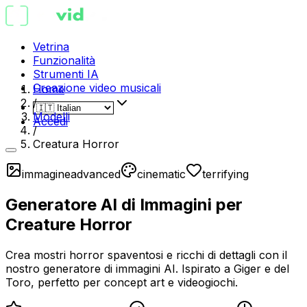
Vetrina
Funzionalità
Strumenti IA
Creazione video musicali
Home
/
Modelli
Accedi
/
Creatura Horror
immagine
advanced
cinematic
terrifying
Generatore AI di Immagini per
Creature Horror
Crea mostri horror spaventosi e ricchi di dettagli con il
nostro generatore di immagini AI. Ispirato a Giger e del
Toro, perfetto per concept art e videogiochi.