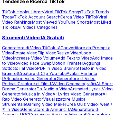
Tendenze e Ricerca TikTok
TikTok Hooks Library
Viral TikTok Songs
TikTok Trends
Today
TikTok Account Search
Cerca Video TikTok
Viral
Video Rankings
Most Viewed YouTube Shorts
Most Liked
TikToks
AI Videos Categories
Strumenti Video IA Gratuiti
Generatore di Video TikTok IA
Convertitore da Prompt a
Video
Rotate Video
Flip Video
Resize Video
Loop
Video
Increase Video Volume
Add Text to Video
Add Image
to Video
Video Face Swap
Motion Transfer
Aggiungi
Sottotitoli al Video
PDF in Video Brainrot
Testo in Video
Brainrot
Creatore di Clip YouTube
Avatar Parlante
IA
Reaction Video Generator
Generatore di Video
Podcast
Creatore di Film IA
Video Cinematografici
AI Short
Drama Generator
Da Audio a Video
Animated Lyrics Video
Generator
Musica in Video
AI Lyrics Video Generator
AI
Rap Video Generator
Visualizzatore Musica
Strumentale
Gaming Video Maker
Crea Quiz Video
Tweet /
𝕏 in Video
Generatore di Annunci IA
Generatore di
Annunci UGC
Crea Video Parkour Minecraft
Generatore