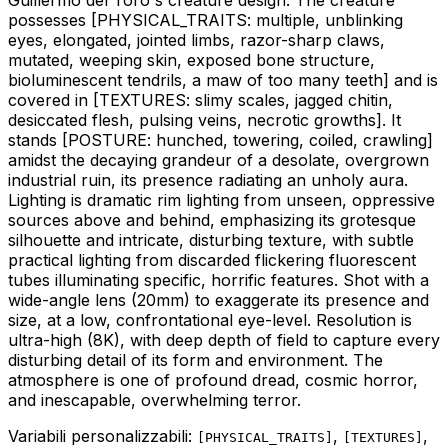
possesses
[PHYSICAL_TRAITS: multiple, unblinking
eyes, elongated, jointed limbs, razor-sharp claws,
mutated, weeping skin, exposed bone structure,
bioluminescent tendrils, a maw of too many teeth]
and is
covered in
[TEXTURES: slimy scales, jagged chitin,
desiccated flesh, pulsing veins, necrotic growths]
. It
stands
[POSTURE: hunched, towering, coiled, crawling]
amidst the decaying grandeur of a desolate, overgrown
industrial ruin, its presence radiating an unholy aura.
Lighting is dramatic rim lighting from unseen, oppressive
sources above and behind, emphasizing its grotesque
silhouette and intricate, disturbing texture, with subtle
practical lighting from discarded flickering fluorescent
tubes illuminating specific, horrific features. Shot with a
wide-angle lens (20mm) to exaggerate its presence and
size, at a low, confrontational eye-level. Resolution is
ultra-high (8K), with deep depth of field to capture every
disturbing detail of its form and environment. The
atmosphere is one of profound dread, cosmic horror,
and inescapable, overwhelming terror.
Variabili personalizzabili:
,
,
[
PHYSICAL_TRAITS
]
[
TEXTURES
]