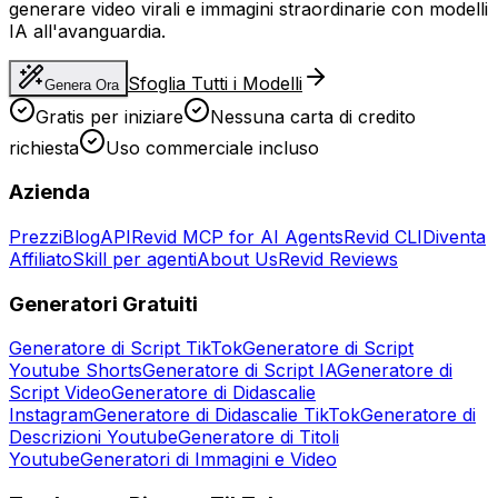
generare video virali e immagini straordinarie con modelli
IA all'avanguardia.
Sfoglia Tutti i Modelli
Genera Ora
Gratis per iniziare
Nessuna carta di credito
richiesta
Uso commerciale incluso
Azienda
Prezzi
Blog
API
Revid MCP for AI Agents
Revid CLI
Diventa
Affiliato
Skill per agenti
About Us
Revid Reviews
Generatori Gratuiti
Generatore di Script TikTok
Generatore di Script
Youtube Shorts
Generatore di Script IA
Generatore di
Script Video
Generatore di Didascalie
Instagram
Generatore di Didascalie TikTok
Generatore di
Descrizioni Youtube
Generatore di Titoli
Youtube
Generatori di Immagini e Video