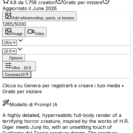
4.8 da 1.758 creatori
Gratis per iniziare
Aggiornato il June 2026
Add reference
drop, paste, or browse
1285
/5000
Image
Video
Options
Ultra · 16:9
Generate
16
Clicca su Genera per registrarti e creare i tuoi media •
Gratis per iniziare
Modello di Prompt IA
A highly detailed, hyperrealistic full-body render of a
terrifying horror creature, inspired by the works of H.R.
Giger meets Junji Ito, with an unsettling touch of
Guillermo del Toro's creature design. The creature