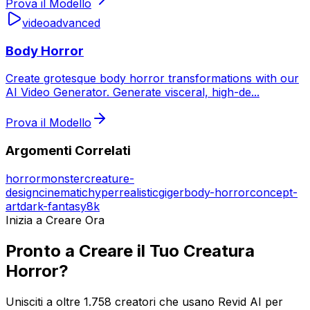
Prova il Modello
video
advanced
Body Horror
Create grotesque body horror transformations with our
AI Video Generator. Generate visceral, high-de
...
Prova il Modello
Argomenti Correlati
horror
monster
creature-
design
cinematic
hyperrealistic
giger
body-horror
concept-
art
dark-fantasy
8k
Inizia a Creare Ora
Pronto a Creare il Tuo Creatura
Horror?
Unisciti a oltre 1.758 creatori che usano Revid AI per