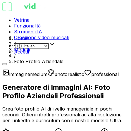
Vetrina
Funzionalità
Strumenti IA
Creazione video musicali
Home
/
Modelli
Accedi
/
Foto Profilo Aziendale
immagine
medium
photorealistic
professional
Generatore di Immagini AI: Foto
Profilo Aziendali Professionali
Crea foto profilo AI di livello manageriale in pochi
secondi. Ottieni ritratti professionali ad alta risoluzione
per LinkedIn e curriculum con il nostro modello Ultra.