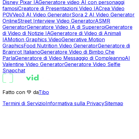
Disney Pixar IA
Generatore video AI con personaggi
famosi
Creatore di Presentazioni Video IA
Crea Video
POV
Veo3 AI Video Generator
Sora 2 AI Video Generator
Online
Street Interview Video Generator
ASMR
Generator
Generatore Video IA di Supereroi
Generatore
di Video di Notizie IA
Generatore di Video di Animali
IA
Motion Graphics Video
Generative Motion
Graphics
Food Nutrition Video Generator
Generatore di
Brainrot Italiano
Generatore Video di Bimbo Che
Parla
Generatore di Video Messaggio di Compleanno
AI
Valentine Video Generator
Generatore Video Selfie
Snapchat
Fatto con 💚 da
Tibo
Termini di Servizio
Informativa sulla Privacy
Sitemap