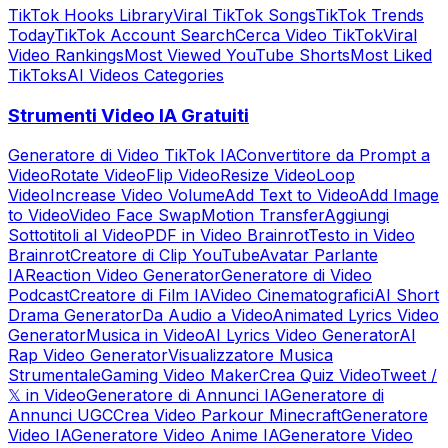
TikTok Hooks Library
Viral TikTok Songs
TikTok Trends
Today
TikTok Account Search
Cerca Video TikTok
Viral
Video Rankings
Most Viewed YouTube Shorts
Most Liked
TikToks
AI Videos Categories
Strumenti Video IA Gratuiti
Generatore di Video TikTok IA
Convertitore da Prompt a
Video
Rotate Video
Flip Video
Resize Video
Loop
Video
Increase Video Volume
Add Text to Video
Add Image
to Video
Video Face Swap
Motion Transfer
Aggiungi
Sottotitoli al Video
PDF in Video Brainrot
Testo in Video
Brainrot
Creatore di Clip YouTube
Avatar Parlante
IA
Reaction Video Generator
Generatore di Video
Podcast
Creatore di Film IA
Video Cinematografici
AI Short
Drama Generator
Da Audio a Video
Animated Lyrics Video
Generator
Musica in Video
AI Lyrics Video Generator
AI
Rap Video Generator
Visualizzatore Musica
Strumentale
Gaming Video Maker
Crea Quiz Video
Tweet /
𝕏 in Video
Generatore di Annunci IA
Generatore di
Annunci UGC
Crea Video Parkour Minecraft
Generatore
Video IA
Generatore Video Anime IA
Generatore Video