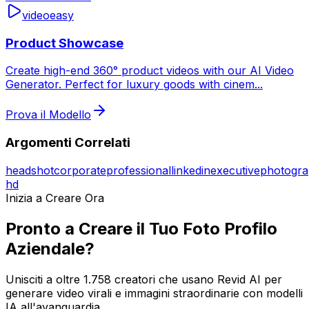
video
easy
Product Showcase
Create high-end 360° product videos with our AI Video
Generator. Perfect for luxury goods with cinem
...
Prova il Modello
Argomenti Correlati
headshot
corporate
professional
linkedin
executive
photogr
hd
Inizia a Creare Ora
Pronto a Creare il Tuo Foto Profilo
Aziendale?
Unisciti a oltre 1.758 creatori che usano Revid AI per
generare video virali e immagini straordinarie con modelli
IA all'avanguardia.