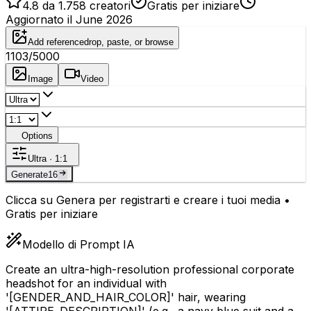
4.8 da 1.758 creatori
Gratis per iniziare
Aggiornato il June 2026
Add reference
drop, paste, or browse
1103
/5000
Image
Video
Options
Ultra · 1:1
Generate
16
Clicca su Genera per registrarti e creare i tuoi media •
Gratis per iniziare
Modello di Prompt IA
Create an ultra-high-resolution professional corporate
headshot for an individual with
'
[GENDER_AND_HAIR_COLOR]
' hair, wearing
'
[ATTIRE_DESCRIPTION]
' (e.g., a navy blue suit and a