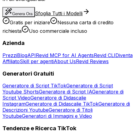
Sfoglia Tutti i Modelli
Genera Ora
Gratis per iniziare
Nessuna carta di credito
richiesta
Uso commerciale incluso
Azienda
Prezzi
Blog
API
Revid MCP for AI Agents
Revid CLI
Diventa
Affiliato
Skill per agenti
About Us
Revid Reviews
Generatori Gratuiti
Generatore di Script TikTok
Generatore di Script
Youtube Shorts
Generatore di Script IA
Generatore di
Script Video
Generatore di Didascalie
Instagram
Generatore di Didascalie TikTok
Generatore di
Descrizioni Youtube
Generatore di Titoli
Youtube
Generatori di Immagini e Video
Tendenze e Ricerca TikTok