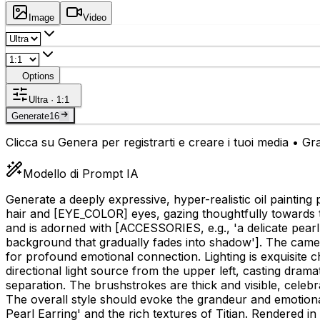
Image
Video
Options
Ultra · 1:1
Generate
16
Clicca su Genera per registrarti e creare i tuoi media • Grat
Modello di Prompt IA
Generate a deeply expressive, hyper-realistic oil painting 
hair and
[EYE_COLOR]
eyes, gazing thoughtfully towards 
and is adorned with
[ACCESSORIES, e.g., 'a delicate pearl
background that gradually fades into shadow']
. The camer
for profound emotional connection. Lighting is exquisite 
directional light source from the upper left, casting dram
separation. The brushstrokes are thick and visible, celebrat
The overall style should evoke the grandeur and emotional
Pearl Earring' and the rich textures of Titian. Rendered in