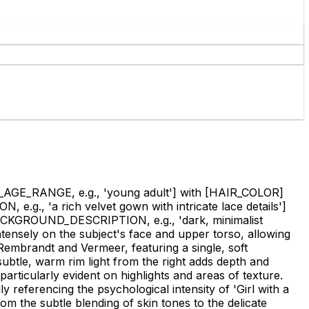
AGE_RANGE, e.g., 'young adult']
with
[HAIR_COLOR]
.g., 'a rich velvet gown with intricate lace details']
CKGROUND_DESCRIPTION, e.g., 'dark, minimalist
ntensely on the subject's face and upper torso, allowing
Rembrandt and Vermeer, featuring a single, soft
subtle, warm rim light from the right adds depth and
 particularly evident on highlights and areas of texture.
 referencing the psychological intensity of 'Girl with a
rom the subtle blending of skin tones to the delicate