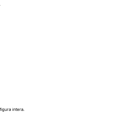
.
igura intera.