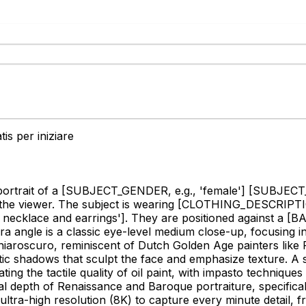
is per iniziare
portrait of a
[SUBJECT_GENDER, e.g., 'female']
[SUBJECT_
the viewer. The subject is wearing
[CLOTHING_DESCRIPTION, e
 necklace and earrings']
. They are positioned against a
[BA
a angle is a classic eye-level medium close-up, focusing i
chiaroscuro, reminiscent of Dutch Golden Age painters like 
atic shadows that sculpt the face and emphasize texture. A 
ing the tactile quality of oil paint, with impasto techniques
 depth of Renaissance and Baroque portraiture, specifically
 ultra-high resolution (8K) to capture every minute detail, f