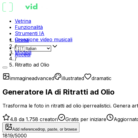
Vetrina
Funzionalità
Strumenti IA
Creazione video musicali
Home
/
Modelli
Accedi
/
Ritratto ad Olio
immagine
advanced
illustrated
dramatic
Generatore IA di Ritratti ad Olio
Trasforma le foto in ritratti ad olio iperrealistici. Genera 
4.8 da 1.758 creatori
Gratis per iniziare
Aggiornat
Add reference
drop, paste, or browse
1819
/5000