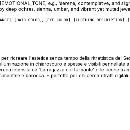
[EMOTIONAL_TONE, e.g., 'serene, contemplative, and slight
d by deep ochres, sienna, umber, and vibrant yet muted jewe
,
,
,
,
ANGE
]
[
HAIR_COLOR
]
[
EYE_COLOR
]
[
CLOTHING_DESCRIPTION
]
[
 per ricreare l'estetica senza tempo della ritrattistica del 
illuminazione in chiaroscuro e spesse e visibili pennellate
serena intensità de 'La ragazza col turbante' o le ricche tra
mentale e barocca. È perfetto per chi cerca ritratti digitali s