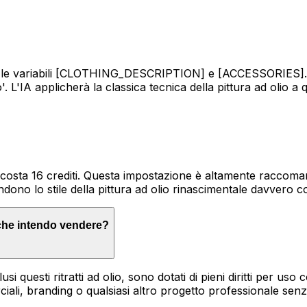
o le variabili [CLOTHING_DESCRIPTION] e [ACCESSORIES]. Inv
nto'. L'IA applicherà la classica tecnica della pittura ad olio
 costa 16 crediti. Questa impostazione è altamente raccoma
endono lo stile della pittura ad olio rinascimentale davvero 
ro che intendo vendere?
usi questi ritratti ad olio, sono dotati di pieni diritti per us
iali, branding o qualsiasi altro progetto professionale senz