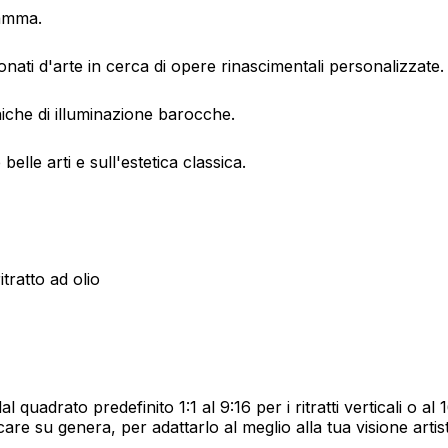
gamma.
nati d'arte in cerca di opere rinascimentali personalizzate.
cniche di illuminazione barocche.
elle arti e sull'estetica classica.
tratto ad olio
al quadrato predefinito 1:1 al 9:16 per i ritratti verticali o 
re su genera, per adattarlo al meglio alla tua visione artist