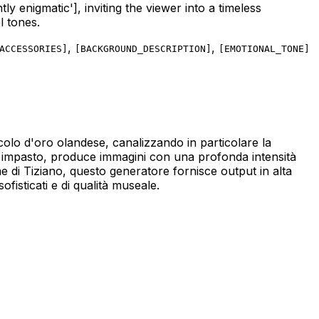
ly enigmatic']
, inviting the viewer into a timeless
l tones.
,
,
ACCESSORIES
]
[
BACKGROUND_DESCRIPTION
]
[
EMOTIONAL_TONE
]
Secolo d'oro olandese, canalizzando in particolare la
 a impasto, produce immagini con una profonda intensità
me di Tiziano, questo generatore fornisce output in alta
ofisticati e di qualità museale.