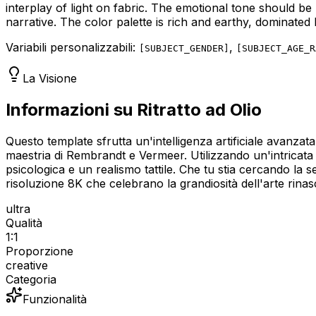
interplay of light on fabric. The emotional tone should be
narrative. The color palette is rich and earthy, dominate
Variabili personalizzabili:
,
[
SUBJECT_GENDER
]
[
SUBJECT_AGE_R
La Visione
Informazioni su Ritratto ad Olio
Questo template sfrutta un'intelligenza artificiale avanzata
maestria di Rembrandt e Vermeer. Utilizzando un'intricata 
psicologica e un realismo tattile. Che tu stia cercando la 
risoluzione 8K che celebrano la grandiosità dell'arte rinasci
ultra
Qualità
1:1
Proporzione
creative
Categoria
Funzionalità