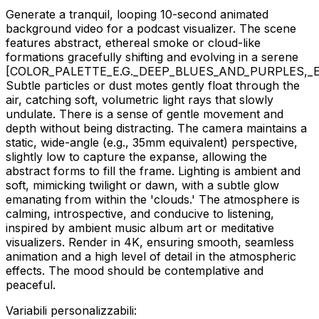
Generate a tranquil, looping 10-second animated
background video for a podcast visualizer. The scene
features abstract, ethereal smoke or cloud-like
formations gracefully shifting and evolving in a serene
[COLOR_PALETTE_E.G._DEEP_BLUES_AND_PURPLES,
Subtle particles or dust motes gently float through the
air, catching soft, volumetric light rays that slowly
undulate. There is a sense of gentle movement and
depth without being distracting. The camera maintains a
static, wide-angle (e.g., 35mm equivalent) perspective,
slightly low to capture the expanse, allowing the
abstract forms to fill the frame. Lighting is ambient and
soft, mimicking twilight or dawn, with a subtle glow
emanating from within the 'clouds.' The atmosphere is
calming, introspective, and conducive to listening,
inspired by ambient music album art or meditative
visualizers. Render in 4K, ensuring smooth, seamless
animation and a high level of detail in the atmospheric
effects. The mood should be contemplative and
peaceful.
Variabili personalizzabili: