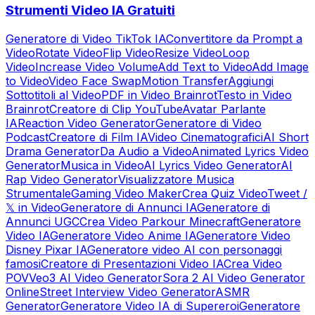
Strumenti Video IA Gratuiti
Generatore di Video TikTok IA
Convertitore da Prompt a
Video
Rotate Video
Flip Video
Resize Video
Loop
Video
Increase Video Volume
Add Text to Video
Add Image
to Video
Video Face Swap
Motion Transfer
Aggiungi
Sottotitoli al Video
PDF in Video Brainrot
Testo in Video
Brainrot
Creatore di Clip YouTube
Avatar Parlante
IA
Reaction Video Generator
Generatore di Video
Podcast
Creatore di Film IA
Video Cinematografici
AI Short
Drama Generator
Da Audio a Video
Animated Lyrics Video
Generator
Musica in Video
AI Lyrics Video Generator
AI
Rap Video Generator
Visualizzatore Musica
Strumentale
Gaming Video Maker
Crea Quiz Video
Tweet /
𝕏 in Video
Generatore di Annunci IA
Generatore di
Annunci UGC
Crea Video Parkour Minecraft
Generatore
Video IA
Generatore Video Anime IA
Generatore Video
Disney Pixar IA
Generatore video AI con personaggi
famosi
Creatore di Presentazioni Video IA
Crea Video
POV
Veo3 AI Video Generator
Sora 2 AI Video Generator
Online
Street Interview Video Generator
ASMR
Generator
Generatore Video IA di Supereroi
Generatore