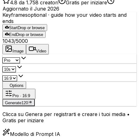
4.8 da 1.758 creatori
Gratis per iniziare
Aggiornato il June 2026
Keyframes
optional
· guide how your video starts and
ends
Start
Drop or browse
End
Drop or browse
1043
/5000
Image
Video
Options
Pro · 16:9
Generate
120
Clicca su Genera per registrarti e creare i tuoi media •
Gratis per iniziare
Modello di Prompt IA