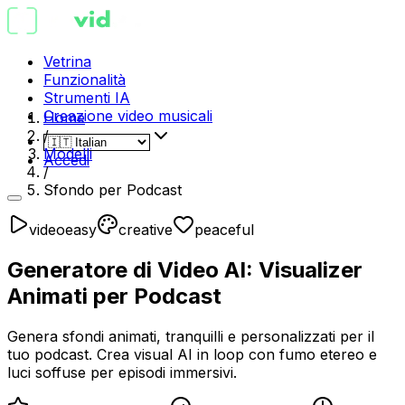
Vetrina
Funzionalità
Strumenti IA
Creazione video musicali
Home
/
Modelli
Accedi
/
Sfondo per Podcast
video
easy
creative
peaceful
Generatore di Video AI: Visualizer
Animati per Podcast
Genera sfondi animati, tranquilli e personalizzati per il
tuo podcast. Crea visual AI in loop con fumo etereo e
luci soffuse per episodi immersivi.