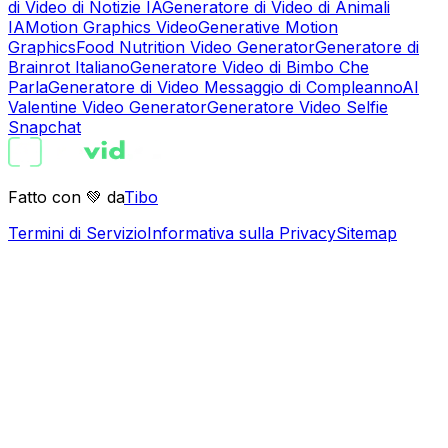
di Video di Notizie IA
Generatore di Video di Animali
IA
Motion Graphics Video
Generative Motion
Graphics
Food Nutrition Video Generator
Generatore di
Brainrot Italiano
Generatore Video di Bimbo Che
Parla
Generatore di Video Messaggio di Compleanno
AI
Valentine Video Generator
Generatore Video Selfie
Snapchat
Fatto con 💚 da
Tibo
Termini di Servizio
Informativa sulla Privacy
Sitemap