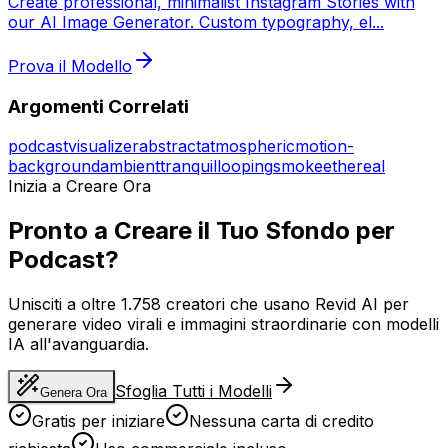
Create professional, minimalist Instagram Stories with
our AI Image Generator. Custom typography, el
...
Prova il Modello
Argomenti Correlati
podcast
visualizer
abstract
atmospheric
motion-
background
ambient
tranquil
looping
smoke
ethereal
Inizia a Creare Ora
Pronto a Creare il Tuo Sfondo per
Podcast?
Unisciti a oltre 1.758 creatori che usano Revid AI per
generare video virali e immagini straordinarie con modelli
IA all'avanguardia.
Sfoglia Tutti i Modelli
Genera Ora
Gratis per iniziare
Nessuna carta di credito