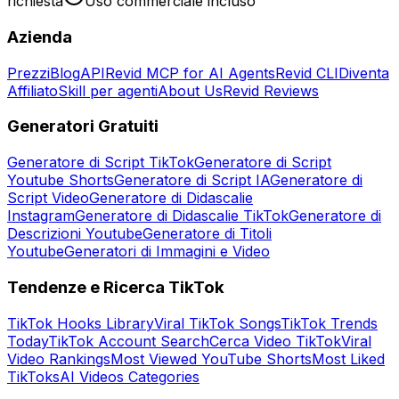
richiesta
Uso commerciale incluso
Azienda
Prezzi
Blog
API
Revid MCP for AI Agents
Revid CLI
Diventa
Affiliato
Skill per agenti
About Us
Revid Reviews
Generatori Gratuiti
Generatore di Script TikTok
Generatore di Script
Youtube Shorts
Generatore di Script IA
Generatore di
Script Video
Generatore di Didascalie
Instagram
Generatore di Didascalie TikTok
Generatore di
Descrizioni Youtube
Generatore di Titoli
Youtube
Generatori di Immagini e Video
Tendenze e Ricerca TikTok
TikTok Hooks Library
Viral TikTok Songs
TikTok Trends
Today
TikTok Account Search
Cerca Video TikTok
Viral
Video Rankings
Most Viewed YouTube Shorts
Most Liked
TikToks
AI Videos Categories