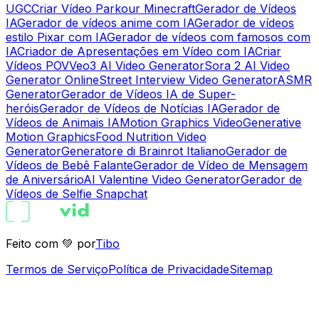
UGC
Criar Vídeo Parkour Minecraft
Gerador de Vídeos
IA
Gerador de vídeos anime com IA
Gerador de vídeos
estilo Pixar com IA
Gerador de vídeos com famosos com
IA
Criador de Apresentações em Vídeo com IA
Criar
Vídeos POV
Veo3 AI Video Generator
Sora 2 AI Video
Generator Online
Street Interview Video Generator
ASMR
Generator
Gerador de Vídeos IA de Super-
heróis
Gerador de Vídeos de Notícias IA
Gerador de
Vídeos de Animais IA
Motion Graphics Video
Generative
Motion Graphics
Food Nutrition Video
Generator
Generatore di Brainrot Italiano
Gerador de
Vídeos de Bebê Falante
Gerador de Vídeo de Mensagem
de Aniversário
AI Valentine Video Generator
Gerador de
Vídeos de Selfie Snapchat
Feito com 💚 por
Tibo
Termos de Serviço
Política de Privacidade
Sitemap