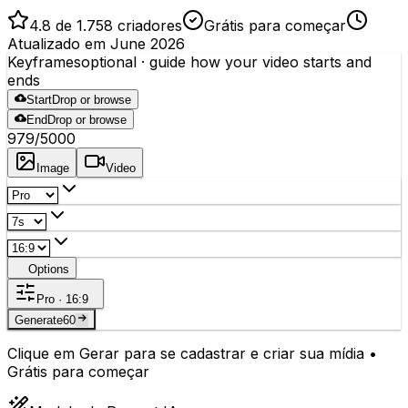
4.8 de 1.758 criadores
Grátis para começar
Atualizado em June 2026
Keyframes
optional
· guide how your video starts and
ends
Start
Drop or browse
End
Drop or browse
979
/5000
Image
Video
Options
Pro · 16:9
Generate
60
Clique em Gerar para se cadastrar e criar sua mídia •
Grátis para começar