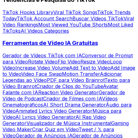
TikTok Hooks Library
Viral TikTok Songs
TikTok Trends
Today
TikTok Account Search
Buscar Vídeos TikTok
Viral
Video Rankings
Most Viewed YouTube Shorts
Most Liked
TikToks
AI Videos Categories
Ferramentas de Vídeo IA Gratuitas
Gerador de Vídeos TikTok com IA
Conversor de Prompt
para Vídeo
Rotate Video
Flip Video
Resize Video
Loop
Video
Increase Video Volume
Add Text to Video
Add Image
to Video
Video Face Swap
Motion Transfer
Adicionar
Legendas ao Vídeo
PDF para Vídeo Brainrot
Texto para
Vídeo Brainrot
Criador de Clips do YouTube
Avatar
Falante com IA
Reaction Video Generator
Gerador de
Vídeo de Podcast
Criador de Filmes com IA
Vídeos
Cinematográficos
AI Short Drama Generator
Áudio para
Vídeo
Animated Lyrics Video Generator
Música para
Vídeo
AI Lyrics Video Generator
AI Rap Video
Generator
Visualizador de Música Instrumental
Gaming
Video Maker
Criar Quiz em Vídeo
Tweet / 𝕏 para
Vídeo
Gerador de Anúncios IA
Gerador de Anúncios