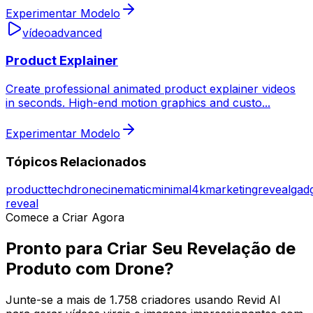
Experimentar Modelo
vídeo
advanced
Product Explainer
Create professional animated product explainer videos
in seconds. High-end motion graphics and custo
...
Experimentar Modelo
Tópicos Relacionados
product
tech
drone
cinematic
minimal
4k
marketing
reveal
gad
reveal
Comece a Criar Agora
Pronto para Criar Seu Revelação de
Produto com Drone?
Junte-se a mais de 1.758 criadores usando Revid AI