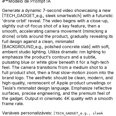
Modelo de Prompt IA
Generate a dynamic 7-second video showcasing a new
[TECH_GADGET_e.g., sleek smartwatch]
with a futuristic
'drone orbit' reveal. The video begins with a close-up,
slightly out-of-focus shot of a key feature, then a
smooth, accelerating camera movement (mimicking a
drone) orbits around the product, gradually revealing its
full design against a clean, minimalist
[BACKGROUND_e.g., polished concrete slab]
with soft,
ambient studio lighting. Utilize dramatic rim lighting to
emphasize the product's contours and a subtle,
pulsating blue or white glow beneath it for a high-tech
feel. The camera transitions from a medium shot to a
full product shot, then a final slow-motion zoom into the
brand logo. The aesthetic should be clean, modern, and
high-quality, reminiscent of Apple product unveilings or
Tesla's minimalist design language. Emphasize reflective
surfaces, precise engineering, and the premium feel of
the gadget. Output in cinematic 4K quality with a smooth
frame rate.
Variáveis personalizáveis:
[
TECH_GADGET_e.g., sleek