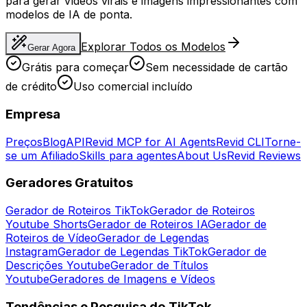
para gerar vídeos virais e imagens impressionantes com
modelos de IA de ponta.
Explorar Todos os Modelos
Gerar Agora
Grátis para começar
Sem necessidade de cartão
de crédito
Uso comercial incluído
Empresa
Preços
Blog
API
Revid MCP for AI Agents
Revid CLI
Torne-
se um Afiliado
Skills para agentes
About Us
Revid Reviews
Geradores Gratuitos
Gerador de Roteiros TikTok
Gerador de Roteiros
Youtube Shorts
Gerador de Roteiros IA
Gerador de
Roteiros de Vídeo
Gerador de Legendas
Instagram
Gerador de Legendas TikTok
Gerador de
Descrições Youtube
Gerador de Títulos
Youtube
Geradores de Imagens e Vídeos
Tendências e Pesquisa do TikTok