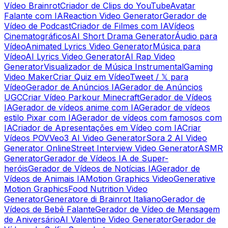
Vídeo Brainrot
Criador de Clips do YouTube
Avatar
Falante com IA
Reaction Video Generator
Gerador de
Vídeo de Podcast
Criador de Filmes com IA
Vídeos
Cinematográficos
AI Short Drama Generator
Áudio para
Vídeo
Animated Lyrics Video Generator
Música para
Vídeo
AI Lyrics Video Generator
AI Rap Video
Generator
Visualizador de Música Instrumental
Gaming
Video Maker
Criar Quiz em Vídeo
Tweet / 𝕏 para
Vídeo
Gerador de Anúncios IA
Gerador de Anúncios
UGC
Criar Vídeo Parkour Minecraft
Gerador de Vídeos
IA
Gerador de vídeos anime com IA
Gerador de vídeos
estilo Pixar com IA
Gerador de vídeos com famosos com
IA
Criador de Apresentações em Vídeo com IA
Criar
Vídeos POV
Veo3 AI Video Generator
Sora 2 AI Video
Generator Online
Street Interview Video Generator
ASMR
Generator
Gerador de Vídeos IA de Super-
heróis
Gerador de Vídeos de Notícias IA
Gerador de
Vídeos de Animais IA
Motion Graphics Video
Generative
Motion Graphics
Food Nutrition Video
Generator
Generatore di Brainrot Italiano
Gerador de
Vídeos de Bebê Falante
Gerador de Vídeo de Mensagem
de Aniversário
AI Valentine Video Generator
Gerador de