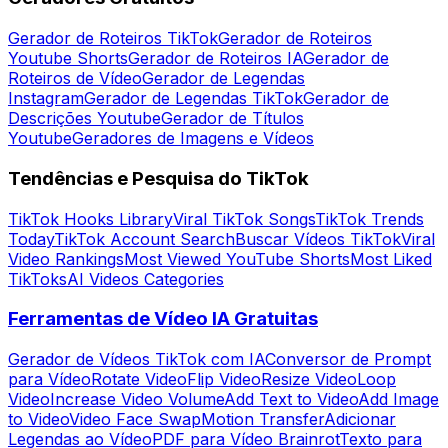
Gerador de Roteiros TikTok
Gerador de Roteiros
Youtube Shorts
Gerador de Roteiros IA
Gerador de
Roteiros de Vídeo
Gerador de Legendas
Instagram
Gerador de Legendas TikTok
Gerador de
Descrições Youtube
Gerador de Títulos
Youtube
Geradores de Imagens e Vídeos
Tendências e Pesquisa do TikTok
TikTok Hooks Library
Viral TikTok Songs
TikTok Trends
Today
TikTok Account Search
Buscar Vídeos TikTok
Viral
Video Rankings
Most Viewed YouTube Shorts
Most Liked
TikToks
AI Videos Categories
Ferramentas de Vídeo IA Gratuitas
Gerador de Vídeos TikTok com IA
Conversor de Prompt
para Vídeo
Rotate Video
Flip Video
Resize Video
Loop
Video
Increase Video Volume
Add Text to Video
Add Image
to Video
Video Face Swap
Motion Transfer
Adicionar
Legendas ao Vídeo
PDF para Vídeo Brainrot
Texto para