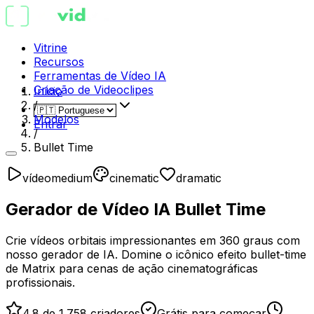
Vitrine
Recursos
Ferramentas de Vídeo IA
Criação de Videoclipes
Início
/
Modelos
Entrar
/
Bullet Time
vídeo
medium
cinematic
dramatic
Gerador de Vídeo IA Bullet Time
Crie vídeos orbitais impressionantes em 360 graus com
nosso gerador de IA. Domine o icônico efeito bullet-time
de Matrix para cenas de ação cinematográficas
profissionais.
4.8 de 1.758 criadores
Grátis para começar