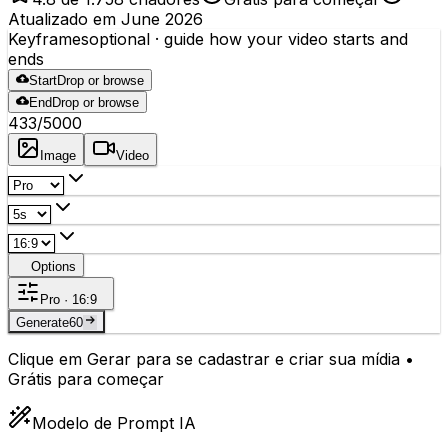
Atualizado em June 2026
Keyframes
optional
· guide how your video starts and
ends
Start
Drop or browse
End
Drop or browse
433
/5000
Image
Video
Options
Pro · 16:9
Generate
60
Clique em Gerar para se cadastrar e criar sua mídia •
Grátis para começar
Modelo de Prompt IA