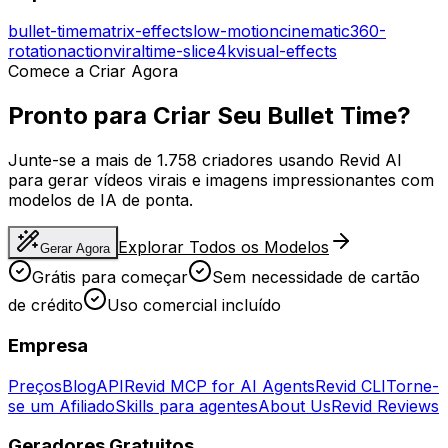
bullet-time
matrix-effect
slow-motion
cinematic
360-
rotation
action
viral
time-slice
4k
visual-effects
Comece a Criar Agora
Pronto para Criar Seu Bullet Time?
Junte-se a mais de 1.758 criadores usando Revid AI
para gerar vídeos virais e imagens impressionantes com
modelos de IA de ponta.
Explorar Todos os Modelos
Gerar Agora
Grátis para começar
Sem necessidade de cartão
de crédito
Uso comercial incluído
Empresa
Preços
Blog
API
Revid MCP for AI Agents
Revid CLI
Torne-
se um Afiliado
Skills para agentes
About Us
Revid Reviews
Geradores Gratuitos