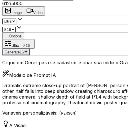
612
/5000
Image
Video
Options
Ultra · 9:16
Generate
16
Clique em Gerar para se cadastrar e criar sua mídia • Gr
Modelo de Prompt IA
Dramatic extreme close-up portrait of
[PERSON: person wi
other half falls into deep shadow creating chiaroscuro eff
cinema camera, shallow depth of field at f/1.4 with backg
professional cinematography, theatrical movie poster quali
Variáveis personalizáveis:
[
PERSON
]
A Visão