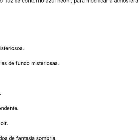
 'luz de contorno azul neon', para modificar a atmosfera 
isteriosos.
as de fundo misteriosas.
.
endente.
oir.
os de fantasia sombria.