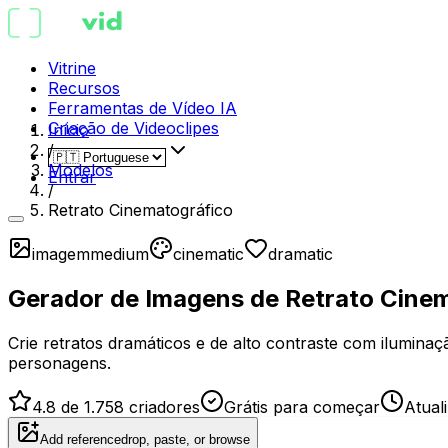
Vitrine
Recursos
Ferramentas de Vídeo IA
Criação de Videoclipes
Início
/
Modelos
Entrar
/
Retrato Cinematográfico
imagem
medium
cinematic
dramatic
Gerador de Imagens de Retrato Cine
Crie retratos dramáticos e de alto contraste com ilumina
personagens.
4.8 de 1.758 criadores
Grátis para começar
Atual
Add reference
drop, paste, or browse