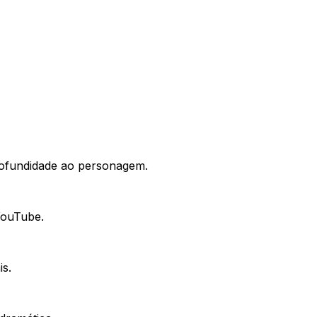
rofundidade ao personagem.
YouTube.
is.