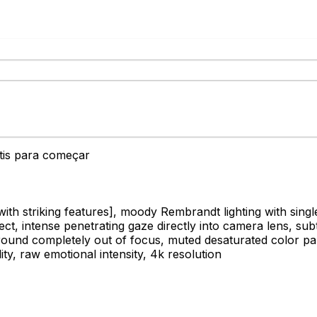
átis para começar
th striking features]
, moody Rembrandt lighting with single
ect, intense penetrating gaze directly into camera lens, sub
round completely out of focus, muted desaturated color pal
ty, raw emotional intensity, 4k resolution