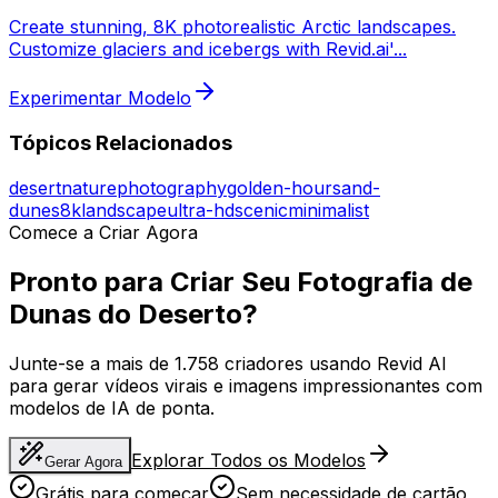
Create stunning, 8K photorealistic Arctic landscapes.
Customize glaciers and icebergs with Revid.ai'
...
Experimentar Modelo
Tópicos Relacionados
desert
nature
photography
golden-hour
sand-
dunes
8k
landscape
ultra-hd
scenic
minimalist
Comece a Criar Agora
Pronto para Criar Seu Fotografia de
Dunas do Deserto?
Junte-se a mais de 1.758 criadores usando Revid AI
para gerar vídeos virais e imagens impressionantes com
modelos de IA de ponta.
Explorar Todos os Modelos
Gerar Agora
Grátis para começar
Sem necessidade de cartão