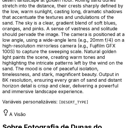
stretch into the distance, their crests sharply defined by
the low, warm sunlight, casting long, dramatic shadows
that accentuate the textures and undulations of the
sand. The sky is a clear, gradient blend of soft blues,
oranges, and pinks. A sense of vastness and solitude
should pervade the image. The camera is positioned at a
low angle, using a wide-angle lens (e.g., 20mm f/4) on a
high-resolution mirrorless camera (e.g., Fujifilm GFX
100S) to capture the sweeping scale. Natural golden
light paints the scene, creating warm tones and
highlighting the intricate patterns left by the wind on the
sand. The mood is one of peaceful isolation,
timelessness, and stark, magnificent beauty. Output in
8K resolution, ensuring every grain of sand and distant
horizon detail is crisp and clear, delivering a powerful
and immersive landscape experience.
Variáveis personalizáveis:
[
DESERT_TYPE
]
A Visão
Sobre Fotografia de Dunas do