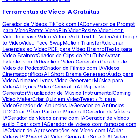
Ferramentas de Vídeo IA Gratuitas
Gerador de Vídeos TikTok com IA
Conversor de Prompt
para Vídeo
Rotate Video
Flip Video
Resize Video
Loop
Video
Increase Video Volume
Add Text to Video
Add Image
to Video
Video Face Swap
Motion Transfer
Adicionar
Legendas ao Vídeo
PDF para Vídeo Brainrot
Texto para
Vídeo Brainrot
Criador de Clips do YouTube
Avatar
Falante com IA
Reaction Video Generator
Gerador de
Vídeo de Podcast
Criador de Filmes com IA
Vídeos
Cinematográficos
AI Short Drama Generator
Áudio para
Vídeo
Animated Lyrics Video Generator
Música para
Vídeo
AI Lyrics Video Generator
AI Rap Video
Generator
Visualizador de Música Instrumental
Gaming
Video Maker
Criar Quiz em Vídeo
Tweet / 𝕏 para
Vídeo
Gerador de Anúncios IA
Gerador de Anúncios
UGC
Criar Vídeo Parkour Minecraft
Gerador de Vídeos
IA
Gerador de vídeos anime com IA
Gerador de vídeos
estilo Pixar com IA
Gerador de vídeos com famosos com
IA
Criador de Apresentações em Vídeo com IA
Criar
Vídeos POV
Veo3 AI Video Generator
Sora 2 AI Video