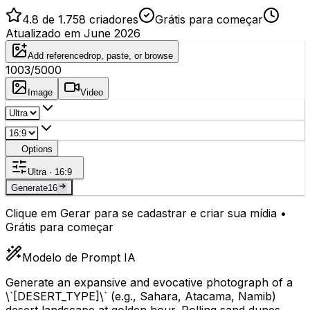
4.8 de 1.758 criadores
Grátis para começar
Atualizado em June 2026
Add reference
drop, paste, or browse
1003
/5000
Image
Video
Options
Ultra · 16:9
Generate
16
Clique em Gerar para se cadastrar e criar sua mídia •
Grátis para começar
Modelo de Prompt IA
Generate an expansive and evocative photograph of a
\`
[DESERT_TYPE]
\` (e.g., Sahara, Atacama, Namib)
desert landscape at golden hour. Rolling sand dunes