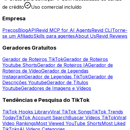
de crédito
Uso comercial incluído
Empresa
Preços
Blog
API
Revid MCP for AI Agents
Revid CLI
Torne-
se um Afiliado
Skills para agentes
About Us
Revid Reviews
Geradores Gratuitos
Gerador de Roteiros TikTok
Gerador de Roteiros
Youtube Shorts
Gerador de Roteiros IA
Gerador de
Roteiros de Vídeo
Gerador de Legendas
Instagram
Gerador de Legendas TikTok
Gerador de
Descrições Youtube
Gerador de Títulos
Youtube
Geradores de Imagens e Vídeos
Tendências e Pesquisa do TikTok
TikTok Hooks Library
Viral TikTok Songs
TikTok Trends
Today
TikTok Account Search
Buscar Vídeos TikTok
Viral
Video Rankings
Most Viewed YouTube Shorts
Most Liked
TikToks
AI Videos Categories