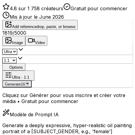
4.8 sur 1 758 créateurs
Gratuit pour commencer
Mis à jour le June 2026
Add reference
drop, paste, or browse
1819
/5000
Image
Video
Options
Ultra · 1:1
Generate
16
Cliquez sur Générer pour vous inscrire et créer votre
média • Gratuit pour commencer
Modèle de Prompt IA
Generate a deeply expressive, hyper-realistic oil painting
portrait of a
[SUBJECT_GENDER, e.g., 'female']