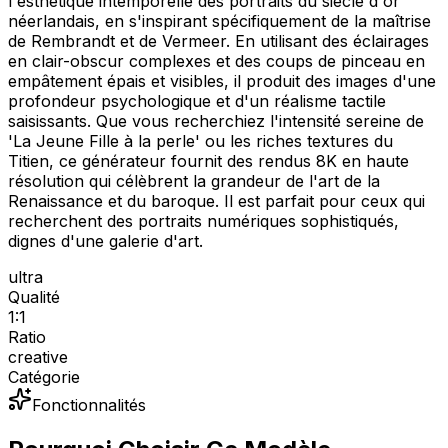
l'esthétique intemporelle des portraits du siècle d'or
néerlandais, en s'inspirant spécifiquement de la maîtrise
de Rembrandt et de Vermeer. En utilisant des éclairages
en clair-obscur complexes et des coups de pinceau en
empâtement épais et visibles, il produit des images d'une
profondeur psychologique et d'un réalisme tactile
saisissants. Que vous recherchiez l'intensité sereine de
'La Jeune Fille à la perle' ou les riches textures du
Titien, ce générateur fournit des rendus 8K en haute
résolution qui célèbrent la grandeur de l'art de la
Renaissance et du baroque. Il est parfait pour ceux qui
recherchent des portraits numériques sophistiqués,
dignes d'une galerie d'art.
ultra
Qualité
1:1
Ratio
creative
Catégorie
Fonctionnalités