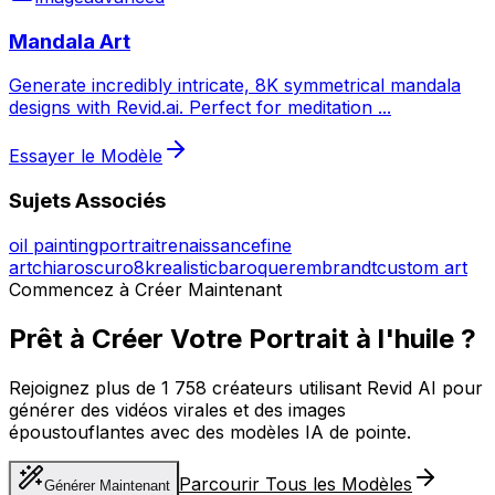
Mandala Art
Generate incredibly intricate, 8K symmetrical mandala
designs with Revid.ai. Perfect for meditation
...
Essayer le Modèle
Sujets Associés
oil painting
portrait
renaissance
fine
art
chiaroscuro
8k
realistic
baroque
rembrandt
custom art
Commencez à Créer Maintenant
Prêt à Créer Votre Portrait à l'huile ?
Rejoignez plus de 1 758 créateurs utilisant Revid AI pour
générer des vidéos virales et des images
époustouflantes avec des modèles IA de pointe.
Parcourir Tous les Modèles
Générer Maintenant