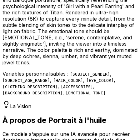
psychological intensity of 'Girl with a Pearl Earring' and
the rich textures of Titian. Rendered in ultra-high
resolution (8K) to capture every minute detail, from the
subtle blending of skin tones to the delicate interplay of
light on fabric. The emotional tone should be
[EMOTIONAL_TONE, e.g., 'serene, contemplative, and
slightly enigmatic']
, inviting the viewer into a timeless
narrative. The color palette is rich and earthy, dominated
by deep ochres, sienna, umber, and vibrant yet muted
jewel tones.
Variables personnalisables :
,
[
SUBJECT_GENDER
]
,
,
,
[
SUBJECT_AGE_RANGE
]
[
HAIR_COLOR
]
[
EYE_COLOR
]
,
,
[
CLOTHING_DESCRIPTION
]
[
ACCESSORIES
]
,
[
BACKGROUND_DESCRIPTION
]
[
EMOTIONAL_TONE
]
La Vision
À propos de Portrait à l'huile
Ce modèle s'appuie sur une IA avancée pour recréer