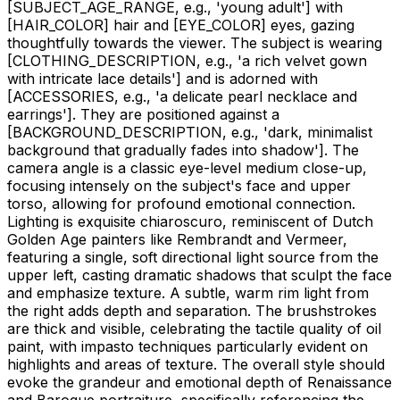
[SUBJECT_AGE_RANGE, e.g., 'young adult']
with
[HAIR_COLOR]
hair and
[EYE_COLOR]
eyes, gazing
thoughtfully towards the viewer. The subject is wearing
[CLOTHING_DESCRIPTION, e.g., 'a rich velvet gown
with intricate lace details']
and is adorned with
[ACCESSORIES, e.g., 'a delicate pearl necklace and
earrings']
. They are positioned against a
[BACKGROUND_DESCRIPTION, e.g., 'dark, minimalist
background that gradually fades into shadow']
. The
camera angle is a classic eye-level medium close-up,
focusing intensely on the subject's face and upper
torso, allowing for profound emotional connection.
Lighting is exquisite chiaroscuro, reminiscent of Dutch
Golden Age painters like Rembrandt and Vermeer,
featuring a single, soft directional light source from the
upper left, casting dramatic shadows that sculpt the face
and emphasize texture. A subtle, warm rim light from
the right adds depth and separation. The brushstrokes
are thick and visible, celebrating the tactile quality of oil
paint, with impasto techniques particularly evident on
highlights and areas of texture. The overall style should
evoke the grandeur and emotional depth of Renaissance
and Baroque portraiture, specifically referencing the