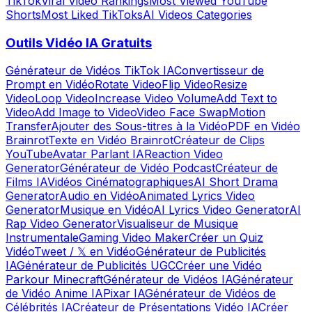
TikTok
Viral Video Rankings
Most Viewed YouTube
Shorts
Most Liked TikToks
AI Videos Categories
Outils Vidéo IA Gratuits
Générateur de Vidéos TikTok IA
Convertisseur de
Prompt en Vidéo
Rotate Video
Flip Video
Resize
Video
Loop Video
Increase Video Volume
Add Text to
Video
Add Image to Video
Video Face Swap
Motion
Transfer
Ajouter des Sous-titres à la Vidéo
PDF en Vidéo
Brainrot
Texte en Vidéo Brainrot
Créateur de Clips
YouTube
Avatar Parlant IA
Reaction Video
Generator
Générateur de Vidéo Podcast
Créateur de
Films IA
Vidéos Cinématographiques
AI Short Drama
Generator
Audio en Vidéo
Animated Lyrics Video
Generator
Musique en Vidéo
AI Lyrics Video Generator
AI
Rap Video Generator
Visualiseur de Musique
Instrumentale
Gaming Video Maker
Créer un Quiz
Vidéo
Tweet / 𝕏 en Vidéo
Générateur de Publicités
IA
Générateur de Publicités UGC
Créer une Vidéo
Parkour Minecraft
Générateur de Vidéos IA
Générateur
de Vidéo Anime IA
Pixar IA
Générateur de Vidéos de
Célébrités IA
Créateur de Présentations Vidéo IA
Créer