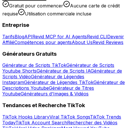
Gratuit pour commencer
Aucune carte de crédit
requise
Utilisation commerciale incluse
Entreprise
Tarifs
Blog
API
Revid MCP for AI Agents
Revid CLI
Devenir
Affilié
Compétences pour agents
About Us
Revid Reviews
Générateurs Gratuits
Générateur de Scripts TikTok
Générateur de Scripts
Youtube Shorts
Générateur de Scripts IA
Générateur de
Scripts Vidéo
Générateur de Légendes
Instagram
Générateur de Légendes TikTok
Générateur de
Descriptions Youtube
Générateur de Titres
Youtube
Générateurs d'Images & Vidéos
Tendances et Recherche TikTok
TikTok Hooks Library
Viral TikTok Songs
TikTok Trends
Today
TikTok Account Search
Rechercher des Vidéos