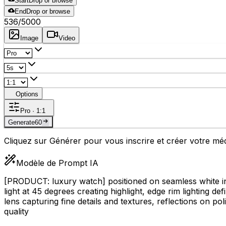
Start
Drop or browse
End
Drop or browse
536
/5000
Image
Video
Options
Pro · 1:1
Generate
60
Cliquez sur Générer pour vous inscrire et créer votre m
Modèle de Prompt IA
[PRODUCT: luxury watch]
positioned on seamless white in
light at 45 degrees creating highlight, edge rim lighting 
lens capturing fine details and textures, reflections on pol
quality