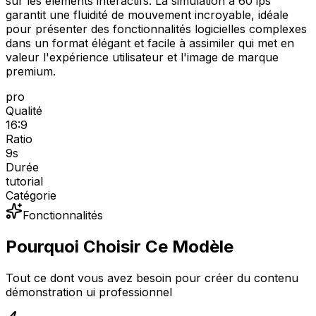
sur les éléments interactifs. La simulation à 60 ips
garantit une fluidité de mouvement incroyable, idéale
pour présenter des fonctionnalités logicielles complexes
dans un format élégant et facile à assimiler qui met en
valeur l'expérience utilisateur et l'image de marque
premium.
pro
Qualité
16:9
Ratio
9
s
Durée
tutorial
Catégorie
Fonctionnalités
Pourquoi Choisir Ce Modèle
Tout ce dont vous avez besoin pour créer du contenu
démonstration ui professionnel