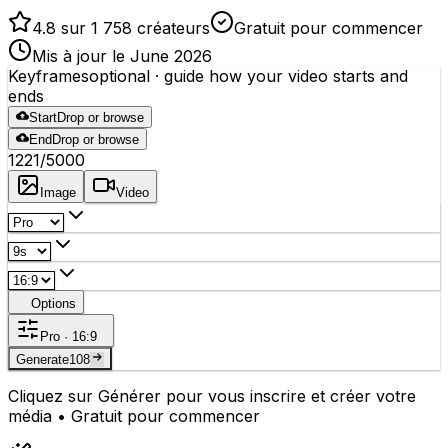
4.8 sur 1 758 créateurs
Gratuit pour commencer
Mis à jour le June 2026
Keyframes
optional
· guide how your video starts and
ends
Start
Drop or browse
End
Drop or browse
1221
/5000
Image
Video
Options
Pro · 16:9
Generate
108
Cliquez sur Générer pour vous inscrire et créer votre
média • Gratuit pour commencer