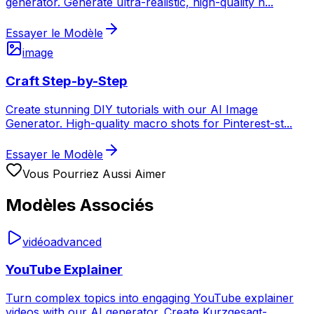
generator. Generate ultra-realistic, high-quality h
...
Essayer le Modèle
image
Craft Step-by-Step
Create stunning DIY tutorials with our AI Image
Generator. High-quality macro shots for Pinterest-st
...
Essayer le Modèle
Vous Pourriez Aussi Aimer
Modèles Associés
vidéo
advanced
YouTube Explainer
Turn complex topics into engaging YouTube explainer
videos with our AI generator. Create Kurzgesagt-
...