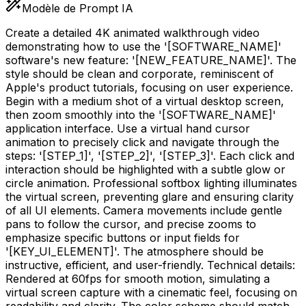
Modèle de Prompt IA
Create a detailed 4K animated walkthrough video
demonstrating how to use the '
[SOFTWARE_NAME]
'
software's new feature: '
[NEW_FEATURE_NAME]
'. The
style should be clean and corporate, reminiscent of
Apple's product tutorials, focusing on user experience.
Begin with a medium shot of a virtual desktop screen,
then zoom smoothly into the '
[SOFTWARE_NAME]
'
application interface. Use a virtual hand cursor
animation to precisely click and navigate through the
steps: '
[STEP_1]
', '
[STEP_2]
', '
[STEP_3]
'. Each click and
interaction should be highlighted with a subtle glow or
circle animation. Professional softbox lighting illuminates
the virtual screen, preventing glare and ensuring clarity
of all UI elements. Camera movements include gentle
pans to follow the cursor, and precise zooms to
emphasize specific buttons or input fields for
'
[KEY_UI_ELEMENT]
'. The atmosphere should be
instructive, efficient, and user-friendly. Technical details:
Rendered at 60fps for smooth motion, simulating a
virtual screen capture with a cinematic feel, focusing on