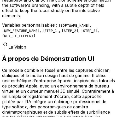
readability and clarity. The color scheme should match
the software's branding, with a subtle depth of field
effect to keep the focus strictly on the interactive
elements.
Variables personnalisables :
,
[
SOFTWARE_NAME
]
,
,
,
,
[
NEW_FEATURE_NAME
]
[
STEP_1
]
[
STEP_2
]
[
STEP_3
]
[
KEY_UI_ELEMENT
]
La Vision
À propos de Démonstration UI
Ce modèle comble le fossé entre les captures d'écran
statiques et le motion design haut de gamme. Il utilise
une esthétique d'entreprise épurée, inspirée des tutoriels
de produits Apple, avec un environnement de bureau
virtuel et un curseur manuel 3D simulé. Contrairement à
un simple enregistrement d'écran, cette approche
pilotée par l'IA intègre un éclairage professionnel de
type softbox, des panoramiques de caméra
cinématographiques et de subtils effets de surbrillance