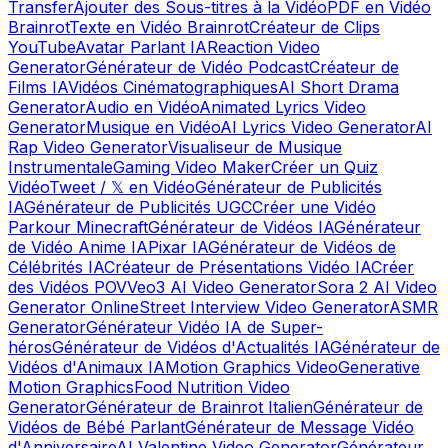
Transfer
Ajouter des Sous-titres à la Vidéo
PDF en Vidéo
Brainrot
Texte en Vidéo Brainrot
Créateur de Clips
YouTube
Avatar Parlant IA
Reaction Video
Generator
Générateur de Vidéo Podcast
Créateur de
Films IA
Vidéos Cinématographiques
AI Short Drama
Generator
Audio en Vidéo
Animated Lyrics Video
Generator
Musique en Vidéo
AI Lyrics Video Generator
AI
Rap Video Generator
Visualiseur de Musique
Instrumentale
Gaming Video Maker
Créer un Quiz
Vidéo
Tweet / 𝕏 en Vidéo
Générateur de Publicités
IA
Générateur de Publicités UGC
Créer une Vidéo
Parkour Minecraft
Générateur de Vidéos IA
Générateur
de Vidéo Anime IA
Pixar IA
Générateur de Vidéos de
Célébrités IA
Créateur de Présentations Vidéo IA
Créer
des Vidéos POV
Veo3 AI Video Generator
Sora 2 AI Video
Generator Online
Street Interview Video Generator
ASMR
Generator
Générateur Vidéo IA de Super-
héros
Générateur de Vidéos d'Actualités IA
Générateur de
Vidéos d'Animaux IA
Motion Graphics Video
Generative
Motion Graphics
Food Nutrition Video
Generator
Générateur de Brainrot Italien
Générateur de
Vidéos de Bébé Parlant
Générateur de Message Vidéo
d'Anniversaire
AI Valentine Video Generator
Générateur