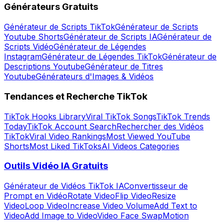
Générateurs Gratuits
Générateur de Scripts TikTok
Générateur de Scripts
Youtube Shorts
Générateur de Scripts IA
Générateur de
Scripts Vidéo
Générateur de Légendes
Instagram
Générateur de Légendes TikTok
Générateur de
Descriptions Youtube
Générateur de Titres
Youtube
Générateurs d'Images & Vidéos
Tendances et Recherche TikTok
TikTok Hooks Library
Viral TikTok Songs
TikTok Trends
Today
TikTok Account Search
Rechercher des Vidéos
TikTok
Viral Video Rankings
Most Viewed YouTube
Shorts
Most Liked TikToks
AI Videos Categories
Outils Vidéo IA Gratuits
Générateur de Vidéos TikTok IA
Convertisseur de
Prompt en Vidéo
Rotate Video
Flip Video
Resize
Video
Loop Video
Increase Video Volume
Add Text to
Video
Add Image to Video
Video Face Swap
Motion