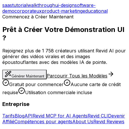
saas
tutorial
walkthrough
ui-design
software-
demo
corporate
ux
product-marketing
educational
Commencez à Créer Maintenant
Prêt à Créer Votre Démonstration UI
?
Rejoignez plus de 1 758 créateurs utilisant Revid AI pour
générer des vidéos virales et des images
époustouflantes avec des modèles IA de pointe.
Parcourir Tous les Modèles
Générer Maintenant
Gratuit pour commencer
Aucune carte de crédit
requise
Utilisation commerciale incluse
Entreprise
Tarifs
Blog
API
Revid MCP for AI Agents
Revid CLI
Devenir
Affilié
Compétences pour agents
About Us
Revid Reviews