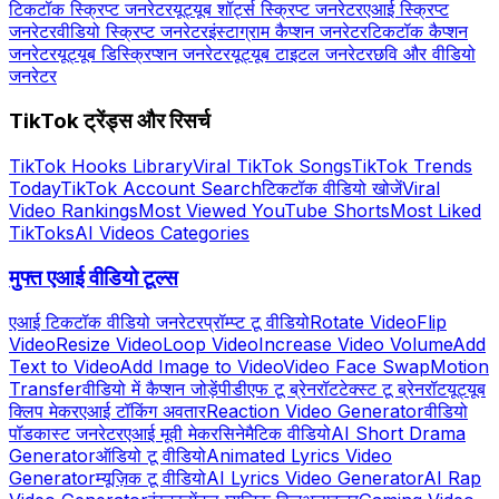
टिकटॉक स्क्रिप्ट जनरेटर
यूट्यूब शॉर्ट्स स्क्रिप्ट जनरेटर
एआई स्क्रिप्ट
जनरेटर
वीडियो स्क्रिप्ट जनरेटर
इंस्टाग्राम कैप्शन जनरेटर
टिकटॉक कैप्शन
जनरेटर
यूट्यूब डिस्क्रिप्शन जनरेटर
यूट्यूब टाइटल जनरेटर
छवि और वीडियो
जनरेटर
TikTok ट्रेंड्स और रिसर्च
TikTok Hooks Library
Viral TikTok Songs
TikTok Trends
Today
TikTok Account Search
टिकटॉक वीडियो खोजें
Viral
Video Rankings
Most Viewed YouTube Shorts
Most Liked
TikToks
AI Videos Categories
मुफ्त एआई वीडियो टूल्स
एआई टिकटॉक वीडियो जनरेटर
प्रॉम्प्ट टू वीडियो
Rotate Video
Flip
Video
Resize Video
Loop Video
Increase Video Volume
Add
Text to Video
Add Image to Video
Video Face Swap
Motion
Transfer
वीडियो में कैप्शन जोड़ें
पीडीएफ टू ब्रेनरॉट
टेक्स्ट टू ब्रेनरॉट
यूट्यूब
क्लिप मेकर
एआई टॉकिंग अवतार
Reaction Video Generator
वीडियो
पॉडकास्ट जनरेटर
एआई मूवी मेकर
सिनेमैटिक वीडियो
AI Short Drama
Generator
ऑडियो टू वीडियो
Animated Lyrics Video
Generator
म्यूज़िक टू वीडियो
AI Lyrics Video Generator
AI Rap