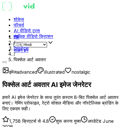
शोकेस
फीचर्स
AI वीडियो टूल्स
म्यूज़िक वीडियो क्रिएशन
होम
/
टेम्पलेट्स
साइन इन
/
पिक्सेल आर्ट अवतार
इमेज
advanced
illustrated
nostalgic
पिक्सेल आर्ट अवतार AI इमेज जेनरेटर
हमारे AI इमेज जेनरेटर के साथ तुरंत कस्टम 8-बिट पिक्सेल आर्ट अवतार
बनाएं। गेमिंग प्रोफाइल, रेट्रो सोशल मीडिया और नॉस्टेल्जिक ब्रांडिंग के
लिए एकदम सही।
1,758 क्रिएटर्स से 4.8
शुरू करना मुफ्त
अपडेटेड June
2026