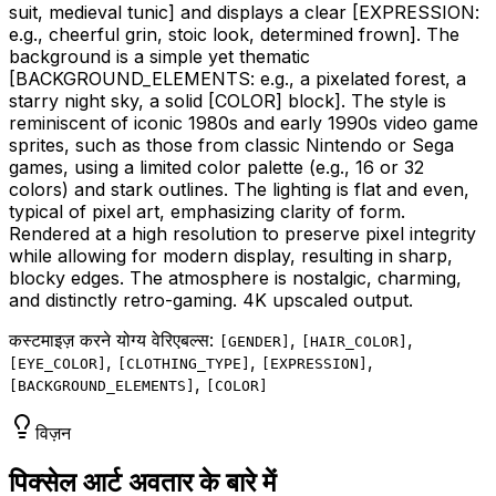
suit, medieval tunic]
and displays a clear
[EXPRESSION:
e.g., cheerful grin, stoic look, determined frown]
. The
background is a simple yet thematic
[BACKGROUND_ELEMENTS: e.g., a pixelated forest, a
starry night sky, a solid [COLOR]
block]. The style is
reminiscent of iconic 1980s and early 1990s video game
sprites, such as those from classic Nintendo or Sega
games, using a limited color palette (e.g., 16 or 32
colors) and stark outlines. The lighting is flat and even,
typical of pixel art, emphasizing clarity of form.
Rendered at a high resolution to preserve pixel integrity
while allowing for modern display, resulting in sharp,
blocky edges. The atmosphere is nostalgic, charming,
and distinctly retro-gaming. 4K upscaled output.
कस्टमाइज़ करने योग्य वेरिएबल्स:
,
,
[
GENDER
]
[
HAIR_COLOR
]
,
,
,
[
EYE_COLOR
]
[
CLOTHING_TYPE
]
[
EXPRESSION
]
,
[
BACKGROUND_ELEMENTS
]
[
COLOR
]
विज़न
पिक्सेल आर्ट अवतार के बारे में