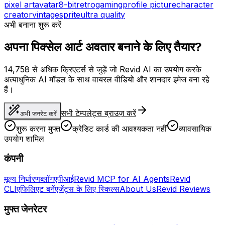
pixel art
avatar
8-bit
retro
gaming
profile picture
character
creator
vintage
sprite
ultra quality
अभी बनाना शुरू करें
अपना पिक्सेल आर्ट अवतार बनाने के लिए तैयार?
14,758 से अधिक क्रिएटर्स से जुड़ें जो Revid AI का उपयोग करके
अत्याधुनिक AI मॉडल के साथ वायरल वीडियो और शानदार इमेज बना रहे
हैं।
सभी टेम्पलेट्स ब्राउज़ करें
अभी जनरेट करें
शुरू करना मुफ्त
क्रेडिट कार्ड की आवश्यकता नहीं
व्यावसायिक
उपयोग शामिल
कंपनी
मूल्य निर्धारण
ब्लॉग
एपीआई
Revid MCP for AI Agents
Revid
CLI
एफिलिएट बनें
एजेंट्स के लिए स्किल्स
About Us
Revid Reviews
मुफ्त जेनरेटर