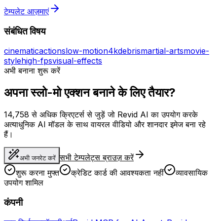
टेम्पलेट आज़माएं
संबंधित विषय
cinematic
action
slow-motion
4k
debris
martial-arts
movie-
style
high-fps
visual-effects
अभी बनाना शुरू करें
अपना स्लो-मो एक्शन बनाने के लिए तैयार?
14,758 से अधिक क्रिएटर्स से जुड़ें जो Revid AI का उपयोग करके
अत्याधुनिक AI मॉडल के साथ वायरल वीडियो और शानदार इमेज बना रहे
हैं।
सभी टेम्पलेट्स ब्राउज़ करें
अभी जनरेट करें
शुरू करना मुफ्त
क्रेडिट कार्ड की आवश्यकता नहीं
व्यावसायिक
उपयोग शामिल
कंपनी