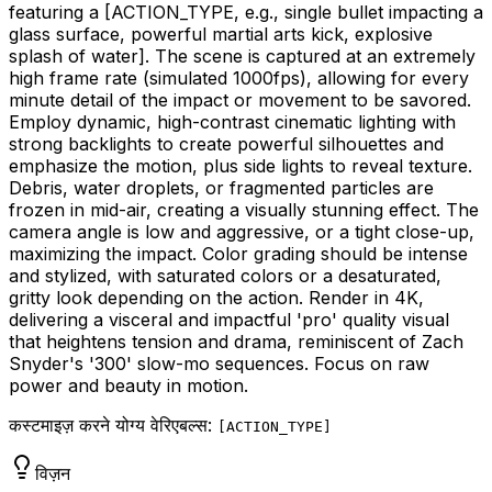
featuring a
[ACTION_TYPE, e.g., single bullet impacting a
glass surface, powerful martial arts kick, explosive
splash of water]
. The scene is captured at an extremely
high frame rate (simulated 1000fps), allowing for every
minute detail of the impact or movement to be savored.
Employ dynamic, high-contrast cinematic lighting with
strong backlights to create powerful silhouettes and
emphasize the motion, plus side lights to reveal texture.
Debris, water droplets, or fragmented particles are
frozen in mid-air, creating a visually stunning effect. The
camera angle is low and aggressive, or a tight close-up,
maximizing the impact. Color grading should be intense
and stylized, with saturated colors or a desaturated,
gritty look depending on the action. Render in 4K,
delivering a visceral and impactful 'pro' quality visual
that heightens tension and drama, reminiscent of Zach
Snyder's '300' slow-mo sequences. Focus on raw
power and beauty in motion.
कस्टमाइज़ करने योग्य वेरिएबल्स:
[
ACTION_TYPE
]
विज़न