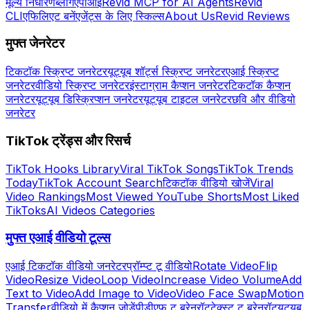
मूल्य निर्धारण
ब्लॉग
एपीआई
Revid MCP for AI Agents
Revid
CLI
एफिलिएट बनें
एजेंट्स के लिए स्किल्स
About Us
Revid Reviews
मुफ्त जेनरेटर
टिकटॉक स्क्रिप्ट जनरेटर
यूट्यूब शॉर्ट्स स्क्रिप्ट जनरेटर
एआई स्क्रिप्ट
जनरेटर
वीडियो स्क्रिप्ट जनरेटर
इंस्टाग्राम कैप्शन जनरेटर
टिकटॉक कैप्शन
जनरेटर
यूट्यूब डिस्क्रिप्शन जनरेटर
यूट्यूब टाइटल जनरेटर
छवि और वीडियो
जनरेटर
TikTok ट्रेंड्स और रिसर्च
TikTok Hooks Library
Viral TikTok Songs
TikTok Trends
Today
TikTok Account Search
टिकटॉक वीडियो खोजें
Viral
Video Rankings
Most Viewed YouTube Shorts
Most Liked
TikToks
AI Videos Categories
मुफ्त एआई वीडियो टूल्स
एआई टिकटॉक वीडियो जनरेटर
प्रॉम्प्ट टू वीडियो
Rotate Video
Flip
Video
Resize Video
Loop Video
Increase Video Volume
Add
Text to Video
Add Image to Video
Video Face Swap
Motion
Transfer
वीडियो में कैप्शन जोड़ें
पीडीएफ टू ब्रेनरॉट
टेक्स्ट टू ब्रेनरॉट
यूट्यूब