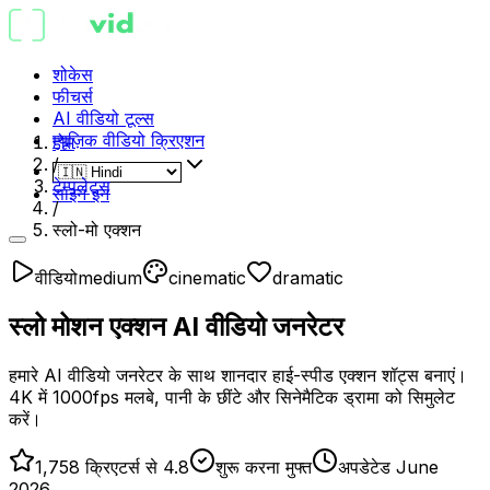
शोकेस
फीचर्स
AI वीडियो टूल्स
म्यूज़िक वीडियो क्रिएशन
होम
/
टेम्पलेट्स
साइन इन
/
स्लो-मो एक्शन
वीडियो
medium
cinematic
dramatic
स्लो मोशन एक्शन AI वीडियो जनरेटर
हमारे AI वीडियो जनरेटर के साथ शानदार हाई-स्पीड एक्शन शॉट्स बनाएं।
4K में 1000fps मलबे, पानी के छींटे और सिनेमैटिक ड्रामा को सिमुलेट
करें।
1,758 क्रिएटर्स से 4.8
शुरू करना मुफ्त
अपडेटेड June
2026