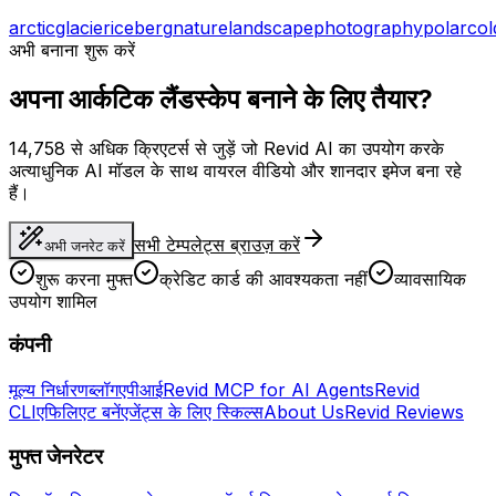
arctic
glacier
iceberg
nature
landscape
photography
polar
col
अभी बनाना शुरू करें
अपना आर्कटिक लैंडस्केप बनाने के लिए तैयार?
14,758 से अधिक क्रिएटर्स से जुड़ें जो Revid AI का उपयोग करके
अत्याधुनिक AI मॉडल के साथ वायरल वीडियो और शानदार इमेज बना रहे
हैं।
सभी टेम्पलेट्स ब्राउज़ करें
अभी जनरेट करें
शुरू करना मुफ्त
क्रेडिट कार्ड की आवश्यकता नहीं
व्यावसायिक
उपयोग शामिल
कंपनी
मूल्य निर्धारण
ब्लॉग
एपीआई
Revid MCP for AI Agents
Revid
CLI
एफिलिएट बनें
एजेंट्स के लिए स्किल्स
About Us
Revid Reviews
मुफ्त जेनरेटर