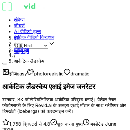
शोकेस
फीचर्स
AI वीडियो टूल्स
म्यूज़िक वीडियो क्रिएशन
होम
/
टेम्पलेट्स
साइन इन
/
आर्कटिक लैंडस्केप
इमेज
easy
photorealistic
dramatic
आर्कटिक लैंडस्केप एआई इमेज जनरेटर
शानदार, 8K फोटोरियलिस्टिक आर्कटिक परिदृश्य बनाएं। पेशेवर नेचर
फोटोग्राफी के लिए Revid.ai के अल्ट्रा एआई मॉडल के साथ ग्लेशियर और
हिमखंडों (icebergs) को कस्टमाइज़ करें।
1,758 क्रिएटर्स से 4.8
शुरू करना मुफ्त
अपडेटेड June
2026