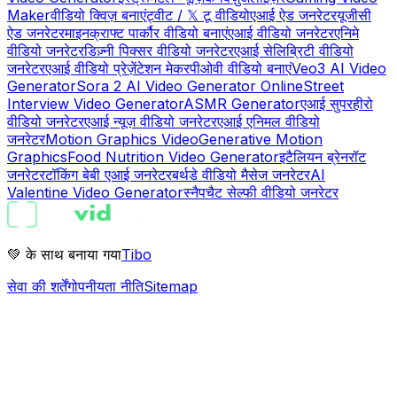
Maker
वीडियो क्विज़ बनाएं
ट्वीट / 𝕏 टू वीडियो
एआई ऐड जनरेटर
यूजीसी
ऐड जनरेटर
माइनक्राफ्ट पार्कौर वीडियो बनाएं
एआई वीडियो जनरेटर
एनिमे
वीडियो जनरेटर
डिज़्नी पिक्सर वीडियो जनरेटर
एआई सेलिब्रिटी वीडियो
जनरेटर
एआई वीडियो प्रेज़ेंटेशन मेकर
पीओवी वीडियो बनाएं
Veo3 AI Video
Generator
Sora 2 AI Video Generator Online
Street
Interview Video Generator
ASMR Generator
एआई सुपरहीरो
वीडियो जनरेटर
एआई न्यूज़ वीडियो जनरेटर
एआई एनिमल वीडियो
जनरेटर
Motion Graphics Video
Generative Motion
Graphics
Food Nutrition Video Generator
इटैलियन ब्रेनरॉट
जनरेटर
टॉकिंग बेबी एआई जनरेटर
बर्थडे वीडियो मैसेज जनरेटर
AI
Valentine Video Generator
स्नैपचैट सेल्फी वीडियो जनरेटर
💚 के साथ बनाया गया
Tibo
सेवा की शर्तें
गोपनीयता नीति
Sitemap