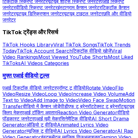
टिकटॉक स्क्रिप्ट जनरेटर
यूट्यूब शॉर्ट्स स्क्रिप्ट जनरेटर
एआई स्क्रिप्ट
जनरेटर
वीडियो स्क्रिप्ट जनरेटर
इंस्टाग्राम कैप्शन जनरेटर
टिकटॉक कैप्शन
जनरेटर
यूट्यूब डिस्क्रिप्शन जनरेटर
यूट्यूब टाइटल जनरेटर
छवि और वीडियो
जनरेटर
TikTok ट्रेंड्स और रिसर्च
TikTok Hooks Library
Viral TikTok Songs
TikTok Trends
Today
TikTok Account Search
टिकटॉक वीडियो खोजें
Viral
Video Rankings
Most Viewed YouTube Shorts
Most Liked
TikToks
AI Videos Categories
मुफ्त एआई वीडियो टूल्स
एआई टिकटॉक वीडियो जनरेटर
प्रॉम्प्ट टू वीडियो
Rotate Video
Flip
Video
Resize Video
Loop Video
Increase Video Volume
Add
Text to Video
Add Image to Video
Video Face Swap
Motion
Transfer
वीडियो में कैप्शन जोड़ें
पीडीएफ टू ब्रेनरॉट
टेक्स्ट टू ब्रेनरॉट
यूट्यूब
क्लिप मेकर
एआई टॉकिंग अवतार
Reaction Video Generator
वीडियो
पॉडकास्ट जनरेटर
एआई मूवी मेकर
सिनेमैटिक वीडियो
AI Short Drama
Generator
ऑडियो टू वीडियो
Animated Lyrics Video
Generator
म्यूज़िक टू वीडियो
AI Lyrics Video Generator
AI Rap
Video Generator
इंस्ट्रूमेंटल म्यूज़िक विज़ुअलाइज़र
Gaming Video