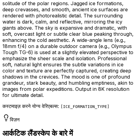
solitude of the polar regions. Jagged ice formations,
deep crevasses, and smooth, ancient ice surfaces are
rendered with photorealistic detail. The surrounding
water is dark, calm, and reflective, mirroring the icy
giants above. The sky is expansive and dramatic, with
soft, overcast light or subtle clear blue peaking through,
enhancing the cold aesthetic. A wide-angle lens (e.g.,
18mm f/4) on a durable outdoor camera (e.g., Olympus
Tough TG-6) is used at a slightly elevated perspective to
emphasize the sheer scale and isolation. Professional
soft, natural light ensures the subtle variations in ice
color and texture are perfectly captured, creating deep
shadows in the crevices. The mood is one of profound
grandeur, stark beauty, and humbling emptiness, akin to
images from polar expeditions. Output in 8K resolution
for ultimate detail.
कस्टमाइज़ करने योग्य वेरिएबल्स:
[
ICE_FORMATION_TYPE
]
विज़न
आर्कटिक लैंडस्केप के बारे में