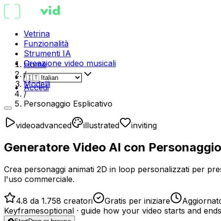
Vetrina
Funzionalità
Strumenti IA
Creazione video musicali
Home
/
Modelli
Accedi
/
Personaggio Esplicativo
video
advanced
illustrated
inviting
Generatore Video AI con Personaggio
Crea personaggi animati 2D in loop personalizzati per prese
l'uso commerciale.
4.8 da 1.758 creatori
Gratis per iniziare
Aggiornat
Keyframes
optional
· guide how your video starts and end