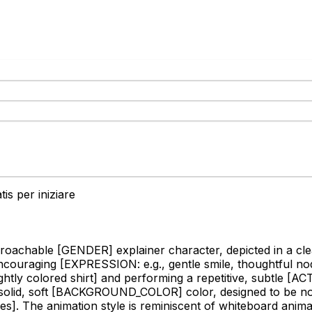
is per iniziare
pproachable
[GENDER]
explainer character, depicted in a clea
encouraging
[EXPRESSION: e.g., gentle smile, thoughtful no
tly colored shirt]
and performing a repetitive, subtle
[ACT
olid, soft
[BACKGROUND_COLOR]
color, designed to be non
es]
. The animation style is reminiscent of whiteboard anima