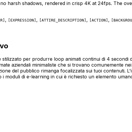
 no harsh shadows, rendered in crisp 4K at 24fps. The overal
,
,
,
,
OR
]
[
EXPRESSION
]
[
ATTIRE_DESCRIPTION
]
[
ACTION
]
[
BACKGRO
ivo
e stilizzato per produrre loop animati continui di 4 secondi d
nimate aziendali minimaliste che si trovano comunemente nei 
nzione del pubblico rimanga focalizzata sui tuoi contenuti. L'
o i moduli di e-learning in cui è richiesto un elemento uman