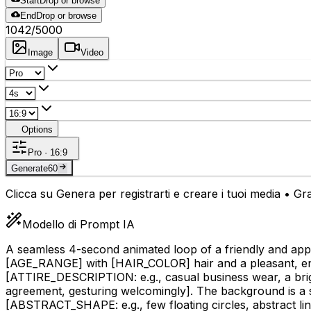
Start
Drop or browse
End
Drop or browse
1042
/5000
Image
Video
Options
Pro · 16:9
Generate
60
Clicca su Genera per registrarti e creare i tuoi media • Grat
Modello di Prompt IA
A seamless 4-second animated loop of a friendly and a
[AGE_RANGE]
with
[HAIR_COLOR]
hair and a pleasant, 
[ATTIRE_DESCRIPTION: e.g., casual business wear, a brigh
agreement, gesturing welcomingly]
. The background is a s
[ABSTRACT_SHAPE: e.g., few floating circles, abstract lin