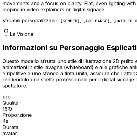
movements and a focus on clarity. Flat, even lighting with
looping in video explainers or digital signage.
Variabili personalizzabili:
,
,
[
GENDER
]
[
AGE_RANGE
]
[
HAIR_COL
La Visione
Informazioni su Personaggio Esplicat
Questo modello sfrutta uno stile di illustrazione 2D pulito 
animazioni in stile lavagna (whiteboard) e alle grafiche a
e ripetitive e uno sfondo a tinta unita, assicura che l'atte
rendendolo una scelta professionale per il digital signage 
spettatore.
pro
Qualità
16:9
Proporzione
4
s
Durata
avatar