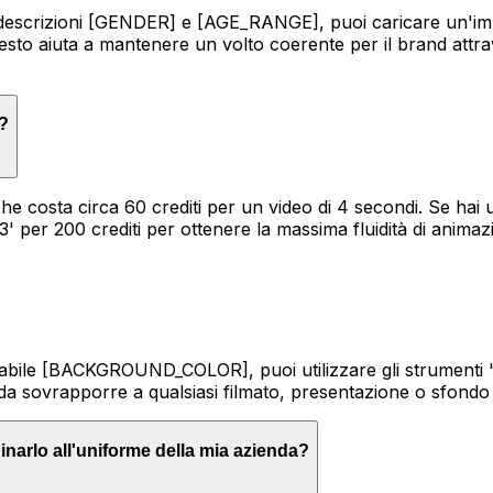
e descrizioni [GENDER] e [AGE_RANGE], puoi caricare un'im
o aiuta a mantenere un volto coerente per il brand attraver
o?
che costa circa 60 crediti per un video di 4 secondi. Se hai
3' per 200 crediti per ottenere la massima fluidità di animaz
abile [BACKGROUND_COLOR], puoi utilizzare gli strumenti 'C
da sovrapporre a qualsiasi filmato, presentazione o sfondo 
narlo all'uniforme della mia azienda?