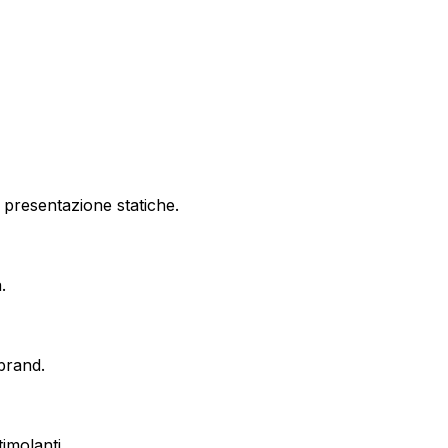
 presentazione statiche.
.
 brand.
imolanti.