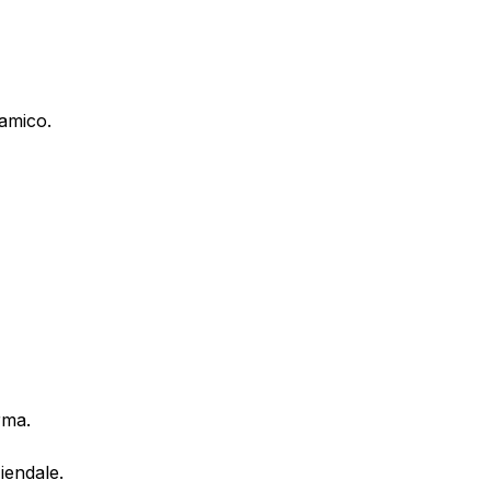
namico.
rma.
iendale.