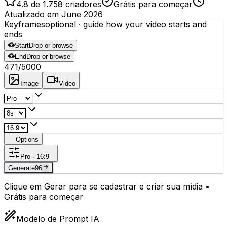
4.8 de 1.758 criadores
Grátis para começar
Atualizado em June 2026
Keyframes
optional
· guide how your video starts and
ends
Start
Drop or browse
End
Drop or browse
471
/5000
Image
Video
Options
Pro · 16:9
Generate
96
Clique em Gerar para se cadastrar e criar sua mídia •
Grátis para começar
Modelo de Prompt IA