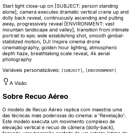
Start tight close-up on
[SUBJECT: person standing
alone]
, camera executes dramatic vertical crane up and
dolly back reveal, continuously ascending and pulling
away, progressively reveal
[ENVIRONMENT: vast
mountain landscape and valley]
, transition from intimate
portrait to epic wide establishing shot, smooth gimbal-
stabilized motion, DJI Inspire cinema drone
cinematography, golden hour lighting, atmospheric
depth haze, breathtaking scale reveal, 4k aerial
photography
Variáveis personalizáveis:
,
[
SUBJECT
]
[
ENVIRONMENT
]
A Visão
Sobre Recuo Aéreo
O modelo de Recuo Aéreo replica com maestria uma
das técnicas mais poderosas do cinema: a 'Revelação'.
Este modelo executa um movimento complexo de
elevação vertical e recuo de câmera (dolly-back),