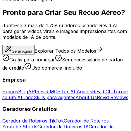
Pronto para Criar Seu Recuo Aéreo?
Junte-se a mais de 1.758 criadores usando Revid AI
para gerar vídeos virais e imagens impressionantes com
modelos de IA de ponta.
Explorar Todos os Modelos
Gerar Agora
Grátis para começar
Sem necessidade de cartão
de crédito
Uso comercial incluído
Empresa
Preços
Blog
API
Revid MCP for AI Agents
Revid CLI
Torne-
se um Afiliado
Skills para agentes
About Us
Revid Reviews
Geradores Gratuitos
Gerador de Roteiros TikTok
Gerador de Roteiros
Youtube Shorts
Gerador de Roteiros IA
Gerador de