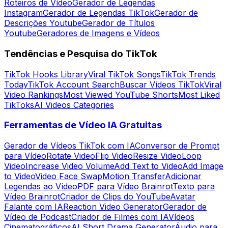
Roteiros de Vídeo
Gerador de Legendas
Instagram
Gerador de Legendas TikTok
Gerador de
Descrições Youtube
Gerador de Títulos
Youtube
Geradores de Imagens e Vídeos
Tendências e Pesquisa do TikTok
TikTok Hooks Library
Viral TikTok Songs
TikTok Trends
Today
TikTok Account Search
Buscar Vídeos TikTok
Viral
Video Rankings
Most Viewed YouTube Shorts
Most Liked
TikToks
AI Videos Categories
Ferramentas de Vídeo IA Gratuitas
Gerador de Vídeos TikTok com IA
Conversor de Prompt
para Vídeo
Rotate Video
Flip Video
Resize Video
Loop
Video
Increase Video Volume
Add Text to Video
Add Image
to Video
Video Face Swap
Motion Transfer
Adicionar
Legendas ao Vídeo
PDF para Vídeo Brainrot
Texto para
Vídeo Brainrot
Criador de Clips do YouTube
Avatar
Falante com IA
Reaction Video Generator
Gerador de
Vídeo de Podcast
Criador de Filmes com IA
Vídeos
Cinematográficos
AI Short Drama Generator
Áudio para