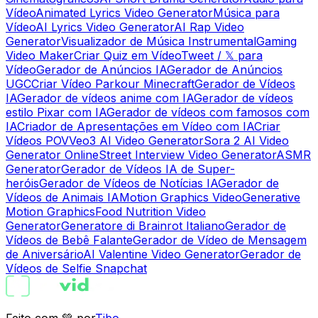
Vídeo
Animated Lyrics Video Generator
Música para
Vídeo
AI Lyrics Video Generator
AI Rap Video
Generator
Visualizador de Música Instrumental
Gaming
Video Maker
Criar Quiz em Vídeo
Tweet / 𝕏 para
Vídeo
Gerador de Anúncios IA
Gerador de Anúncios
UGC
Criar Vídeo Parkour Minecraft
Gerador de Vídeos
IA
Gerador de vídeos anime com IA
Gerador de vídeos
estilo Pixar com IA
Gerador de vídeos com famosos com
IA
Criador de Apresentações em Vídeo com IA
Criar
Vídeos POV
Veo3 AI Video Generator
Sora 2 AI Video
Generator Online
Street Interview Video Generator
ASMR
Generator
Gerador de Vídeos IA de Super-
heróis
Gerador de Vídeos de Notícias IA
Gerador de
Vídeos de Animais IA
Motion Graphics Video
Generative
Motion Graphics
Food Nutrition Video
Generator
Generatore di Brainrot Italiano
Gerador de
Vídeos de Bebê Falante
Gerador de Vídeo de Mensagem
de Aniversário
AI Valentine Video Generator
Gerador de
Vídeos de Selfie Snapchat
Feito com 💚 por
Tibo