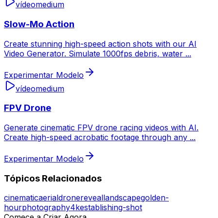
vídeo
medium
Slow-Mo Action
Create stunning high-speed action shots with our AI
Video Generator. Simulate 1000fps debris, water
...
Experimentar Modelo
vídeo
medium
FPV Drone
Generate cinematic FPV drone racing videos with AI.
Create high-speed acrobatic footage through any
...
Experimentar Modelo
Tópicos Relacionados
cinematic
aerial
drone
reveal
landscape
golden-
hour
photography
4k
establishing-shot
Comece a Criar Agora