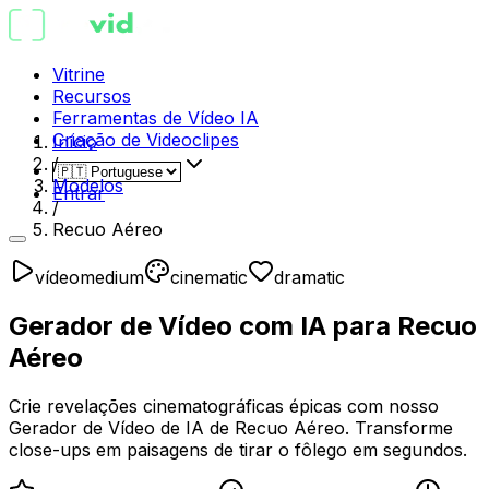
Vitrine
Recursos
Ferramentas de Vídeo IA
Criação de Videoclipes
Início
/
Modelos
Entrar
/
Recuo Aéreo
vídeo
medium
cinematic
dramatic
Gerador de Vídeo com IA para Recuo
Aéreo
Crie revelações cinematográficas épicas com nosso
Gerador de Vídeo de IA de Recuo Aéreo. Transforme
close-ups em paisagens de tirar o fôlego em segundos.