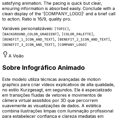
satisfying animation. The pacing is quick but clear,
ensuring information is absorbed easily. Conclude with a
clean display of the '
[COMPANY_LOGO]
' and a brief call
to action. Ratio is 16/9, quality pro.
Variáveis personalizáveis:
,
[
TOPIC
]
,
,
[
BACKGROUND_COLOR_GRADIENT
]
[
COLOR_PALETTE
]
,
,
[
BENEFIT_1_ICON_AND_TEXT
]
[
BENEFIT_2_ICON_AND_TEXT
]
,
[
BENEFIT_3_ICON_AND_TEXT
]
[
COMPANY_LOGO
]
A Visão
Sobre Infográfico Animado
Este modelo utiliza técnicas avançadas de motion
graphics para criar vídeos explicativos de alta qualidade,
no estilo Kurzgesagt, em segundos. Ele é especializado
em transições fluidas de vetores e movimentos de
câmera virtual assistidos por 3D que percorrem
suavemente as visualizações de dados. A estética
combina ilustrações limpas com iluminação profissional
para estabelecer confiança e clareza imediatas em