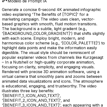
Modelo de Prompt IA
Generate a concise 6-second 4K animated infographic
video explaining 'The Benefits of
[TOPIC]
' for a
marketing campaign. The video uses clean, vector-
based graphics with smooth, fluid motion transitions.
The background is a subtle, light gradient (e.g.,
'
[BACKGROUND_COLOR_GRADIENT]
') that shifts slightly
with each scene. Employ bright, modern, and
harmonious color scheme (e.g., '
[COLOR_PALETTE]
') to
highlight data points and make the information easily
digestible. The visual style should be reminiscent of
popular explainer videos from channels like Kurzgesagt
– In a Nutshell or high-quality corporate animation,
focusing on clarity, simplicity, and engaging visuals.
Rendered with precise 3D animation software, using a
virtual camera that smoothly pans and zooms between
animated data visualizations and icons. The atmosphere
is educational, engaging, and trustworthy. The video
illustrates three key benefits:
'
[BENEFIT_1_ICON_AND_TEXT]
',
'
[BENEFIT_2_ICON_AND_TEXT]
', and
'
[BENEFIT_3_ICON_AND_TEXT]
', each appearing with a