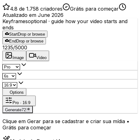
4.8 de 1.758 criadores
Grátis para começar
Atualizado em June 2026
Keyframes
optional
· guide how your video starts and
ends
Start
Drop or browse
End
Drop or browse
1235
/5000
Image
Video
Options
Pro · 16:9
Generate
72
Clique em Gerar para se cadastrar e criar sua mídia •
Grátis para começar