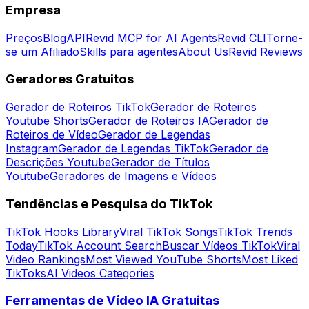
Empresa
Preços
Blog
API
Revid MCP for AI Agents
Revid CLI
Torne-
se um Afiliado
Skills para agentes
About Us
Revid Reviews
Geradores Gratuitos
Gerador de Roteiros TikTok
Gerador de Roteiros
Youtube Shorts
Gerador de Roteiros IA
Gerador de
Roteiros de Vídeo
Gerador de Legendas
Instagram
Gerador de Legendas TikTok
Gerador de
Descrições Youtube
Gerador de Títulos
Youtube
Geradores de Imagens e Vídeos
Tendências e Pesquisa do TikTok
TikTok Hooks Library
Viral TikTok Songs
TikTok Trends
Today
TikTok Account Search
Buscar Vídeos TikTok
Viral
Video Rankings
Most Viewed YouTube Shorts
Most Liked
TikToks
AI Videos Categories
Ferramentas de Vídeo IA Gratuitas