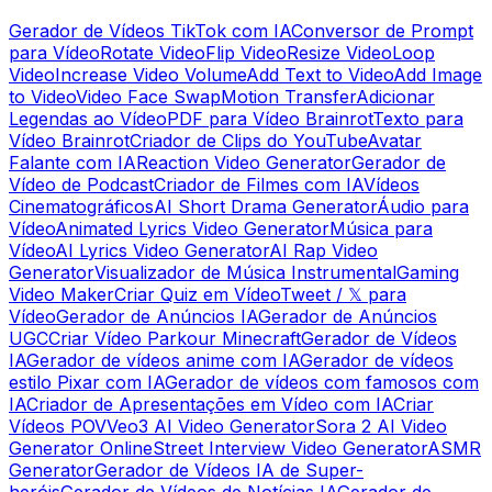
Gerador de Vídeos TikTok com IA
Conversor de Prompt
para Vídeo
Rotate Video
Flip Video
Resize Video
Loop
Video
Increase Video Volume
Add Text to Video
Add Image
to Video
Video Face Swap
Motion Transfer
Adicionar
Legendas ao Vídeo
PDF para Vídeo Brainrot
Texto para
Vídeo Brainrot
Criador de Clips do YouTube
Avatar
Falante com IA
Reaction Video Generator
Gerador de
Vídeo de Podcast
Criador de Filmes com IA
Vídeos
Cinematográficos
AI Short Drama Generator
Áudio para
Vídeo
Animated Lyrics Video Generator
Música para
Vídeo
AI Lyrics Video Generator
AI Rap Video
Generator
Visualizador de Música Instrumental
Gaming
Video Maker
Criar Quiz em Vídeo
Tweet / 𝕏 para
Vídeo
Gerador de Anúncios IA
Gerador de Anúncios
UGC
Criar Vídeo Parkour Minecraft
Gerador de Vídeos
IA
Gerador de vídeos anime com IA
Gerador de vídeos
estilo Pixar com IA
Gerador de vídeos com famosos com
IA
Criador de Apresentações em Vídeo com IA
Criar
Vídeos POV
Veo3 AI Video Generator
Sora 2 AI Video
Generator Online
Street Interview Video Generator
ASMR
Generator
Gerador de Vídeos IA de Super-
heróis
Gerador de Vídeos de Notícias IA
Gerador de